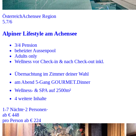
Österreich
Achensee Region
5.7
/6
Alpiner Lifestyle am Achensee
3/4 Pension
beheizter Aussenpool
Adults only
Wellness vor Check-in & nach Check-out inkl.
Übernachtung im Zimmer deiner Wahl
am Abend 5-Gang GOURMET.Dinner
Wellness- & SPA auf 2500m²
4 weitere Inhalte
1-7
Nächte
·
2
Personen
·
ab
€ 448
pro Person ab € 224