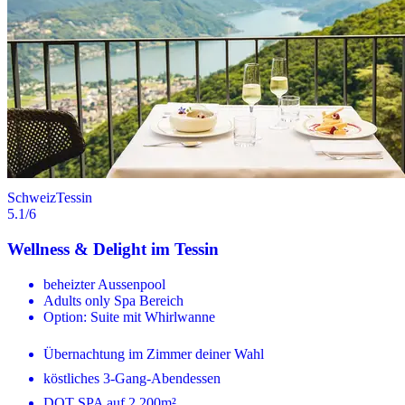
Schweiz
Tessin
5.1
/6
Wellness & Delight im Tessin
beheizter Aussenpool
Adults only Spa Bereich
Option: Suite mit Whirlwanne
Übernachtung im Zimmer deiner Wahl
köstliches 3-Gang-Abendessen
DOT SPA auf 2.200m²