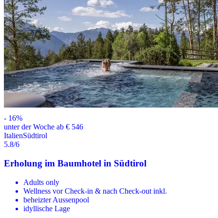
-
16
%
unter der Woche ab € 546
Italien
Südtirol
5.8
/6
Erholung im Baumhotel in Südtirol
Adults only
Wellness vor Check-in & nach Check-out inkl.
beheizter Aussenpool
idyllische Lage