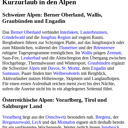
Kurzurlaub in den Alpen
Schweizer Alpen: Berner Oberland, Wallis,
Graubünden und Engadin
Das
Berner Oberland
verbindet
Interlaken
,
Lauterbrunnen
,
Grindelwald
und die
Jungfrau Region
auf engem Raum.
Bergbahnen führen zur Schynigen Platte, auf das Jungfraujoch oder
zum Männlichen, während der
Thunersee
und der
Brienzersee
ruhigere Tagesprogramme ermöglichen. Im
Wallis
prägen
Zermatt
,
Saas-Fee,
Leukerbad
und die Aletschregion den Übergang zwischen
Hochgebirge, Thermalwasser und Wintersport.
Graubünden
ergänzt
die Schweizer
Alpen
mit
Davos
,
St. Moritz
, dem
Engadin
und
Samnaun
. Paare finden hier
Wellnesshotels
mit Bergblick,
Aktivurlauber nutzen Höhenwege, Skipisten und Langlaufloipen.
Für einen ersten Aufenthalt reichen meist zwei bis drei Nächte,
sofern die Anreise nicht bis in ein abgelegenes Seitental führt.
Österreichische Alpen: Vorarlberg, Tirol und
Salzburger Land
Vorarlberg
liegt aus der
Ostschweiz
besonders nah.
Bregenz
, der
Bregenzerwald
,
Lech
und das
Montafon
eignen sich deshalb bereits
für ein verlängertes Wochenende. Weiter östlich liegen
Innsbruck
,