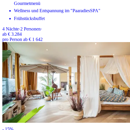
Gourmetmenü
Wellness und Entspannung im "PaaradiesSPA"
Frühstücksbuffet
4
Nächte
·
2
Personen
·
ab
€ 3.284
pro Person ab € 1 642
-
15
%