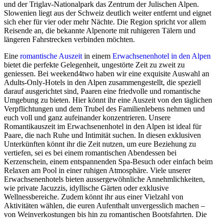
und der Triglav-Nationalpark das Zentrum der Julischen Alpen.
Slowenien liegt aus der Schweiz deutlich weiter entfernt und eignet
sich eher für vier oder mehr Nächte. Die Region spricht vor allem
Reisende an, die bekannte Alpenorte mit ruhigeren Tälern und
längeren Fahrstrecken verbinden möchten.
Eine
romantische Auszeit
in einem
Erwachsenenhotel
in den Alpen
bietet die perfekte Gelegenheit, ungestörte Zeit zu zweit zu
geniessen. Bei weekend4two haben wir eine exquisite Auswahl an
Adults-Only-Hotels in den Alpen zusammengestellt, die speziell
darauf ausgerichtet sind, Paaren eine friedvolle und romantische
Umgebung zu bieten. Hier könnt ihr eine Auszeit von den täglichen
Verpflichtungen und dem Trubel des Familienlebens nehmen und
euch voll und ganz aufeinander konzentrieren. Unsere
Romantikauszeit im Erwachsenenhotel in den Alpen ist ideal für
Paare, die nach Ruhe und Intimität suchen. In diesen exklusiven
Unterkünften könnt ihr die Zeit nutzen, um eure Beziehung zu
vertiefen, sei es bei einem romantischen Abendessen bei
Kerzenschein, einem entspannenden Spa-Besuch oder einfach beim
Relaxen am Pool in einer ruhigen Atmosphäre. Viele unserer
Erwachsenenhotels bieten aussergewöhnliche Annehmlichkeiten,
wie private Jacuzzis, idyllische Gärten oder exklusive
Wellnessbereiche. Zudem könnt ihr aus einer Vielzahl von
Aktivitäten wählen, die euren Aufenthalt unvergesslich machen –
von Weinverkostungen bis hin zu romantischen Bootsfahrten. Die