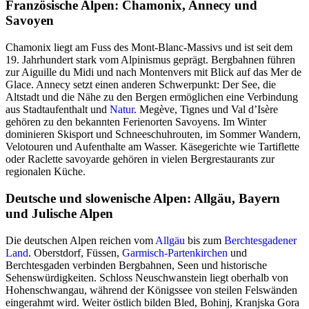
Französische Alpen: Chamonix, Annecy und
Savoyen
Chamonix liegt am Fuss des Mont-Blanc-Massivs und ist seit dem
19. Jahrhundert stark vom Alpinismus geprägt. Bergbahnen führen
zur Aiguille du Midi und nach Montenvers mit Blick auf das Mer de
Glace. Annecy setzt einen anderen Schwerpunkt: Der See, die
Altstadt und die Nähe zu den Bergen ermöglichen eine Verbindung
aus Stadtaufenthalt und
Natur
. Megève, Tignes und Val d’Isère
gehören zu den bekannten Ferienorten Savoyens. Im Winter
dominieren Skisport und Schneeschuhrouten, im Sommer Wandern,
Velotouren und Aufenthalte am Wasser. Käsegerichte wie Tartiflette
oder Raclette savoyarde gehören in vielen Bergrestaurants zur
regionalen Küche.
Deutsche und slowenische Alpen: Allgäu, Bayern
und Julische Alpen
Die deutschen Alpen reichen vom
Allgäu
bis zum
Berchtesgadener
Land
. Oberstdorf, Füssen,
Garmisch-Partenkirchen
und
Berchtesgaden verbinden Bergbahnen, Seen und historische
Sehenswürdigkeiten. Schloss Neuschwanstein liegt oberhalb von
Hohenschwangau, während der Königssee von steilen Felswänden
eingerahmt wird. Weiter östlich bilden Bled, Bohinj, Kranjska Gora