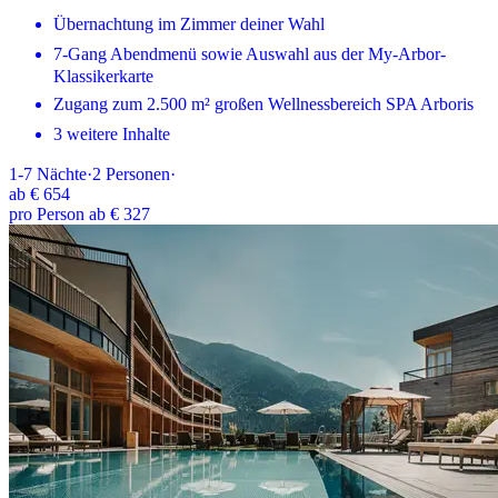
Übernachtung im Zimmer deiner Wahl
7-Gang Abendmenü sowie Auswahl aus der My-Arbor-
Klassikerkarte
Zugang zum 2.500 m² großen Wellnessbereich SPA Arboris
3 weitere Inhalte
1-7
Nächte
·
2
Personen
·
ab
€ 654
pro Person ab € 327