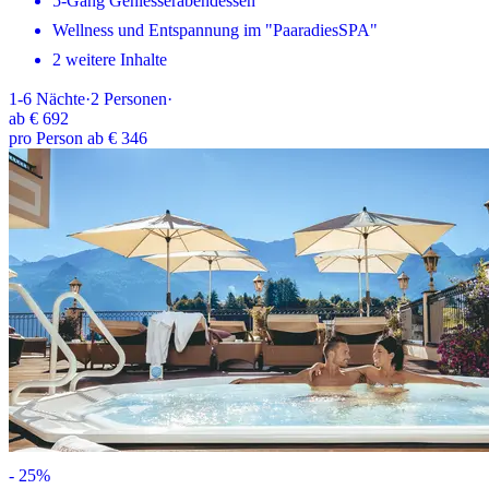
5-Gang Geniesserabendessen
Wellness und Entspannung im "PaaradiesSPA"
2 weitere Inhalte
1-6
Nächte
·
2
Personen
·
ab
€ 692
pro Person ab € 346
-
25
%