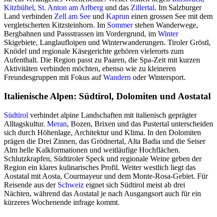
Kitzbühel
,
St. Anton am Arlberg
und das
Zillertal
. Im Salzburger
Land verbinden
Zell am See
und
Kaprun
einen grossen See mit dem
vergletscherten Kitzsteinhorn. Im
Sommer
stehen Wanderwege,
Bergbahnen und Passstrassen im Vordergrund, im
Winter
Skigebiete, Langlaufloipen und Winterwanderungen. Tiroler Gröstl,
Knödel und regionale Käsegerichte gehören vielerorts zum
Aufenthalt. Die Region passt zu Paaren, die Spa-Zeit mit kurzen
Aktivitäten verbinden möchten, ebenso wie zu kleineren
Freundesgruppen mit Fokus auf
Wandern
oder Wintersport.
Italienische Alpen: Südtirol, Dolomiten und Aostatal
Südtirol
verbindet alpine Landschaften mit italienisch geprägter
Alltagskultur.
Meran
, Bozen, Brixen und das Pustertal unterscheiden
sich durch Höhenlage, Architektur und Klima. In den Dolomiten
prägen die Drei Zinnen, das Grödnertal, Alta Badia und die Seiser
Alm helle Kalkformationen und weitläufige Hochflächen.
Schlutzkrapfen, Südtiroler Speck und regionale Weine geben der
Region ein klares kulinarisches Profil. Weiter westlich liegt das
Aostatal mit Aosta, Courmayeur und dem Monte-Rosa-Gebiet. Für
Reisende aus der
Schweiz
eignet sich Südtirol meist ab drei
Nächten, während das Aostatal je nach Ausgangsort auch für ein
kürzeres Wochenende infrage kommt.