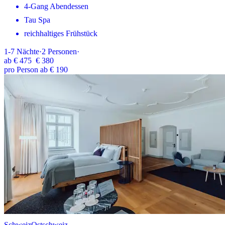
4-Gang Abendessen
Tau Spa
reichhaltiges Frühstück
1-7
Nächte
·
2
Personen
·
ab
€ 475
€ 380
pro Person ab € 190
Schweiz
Ostschweiz