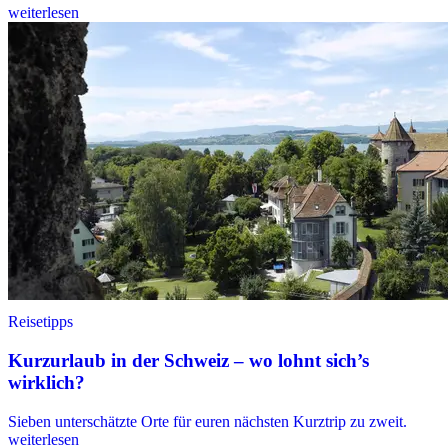
weiterlesen
Reisetipps
Kurzurlaub in der Schweiz – wo lohnt sich’s
wirklich?
Sieben unterschätzte Orte für euren nächsten Kurztrip zu zweit.
weiterlesen