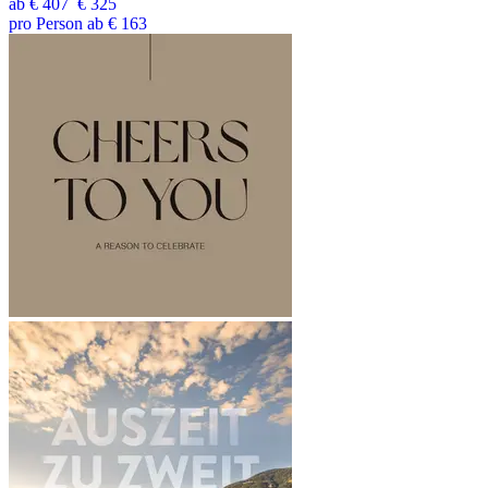
ab
€ 407
€ 325
pro Person ab € 163