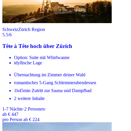
Schweiz
Zürich Region
5.5
/6
Tête à Tête hoch über Zürich
Option: Suite mit Whirlwanne
idyllische Lage
Übernachtung im Zimmer deiner Wahl
romantisches 5-Gang Schlemmerabendessen
1h45min Zutritt zur Sauna und Dampfbad
2 weitere Inhalte
1-7
Nächte
·
2
Personen
·
ab
€ 447
pro Person ab € 224