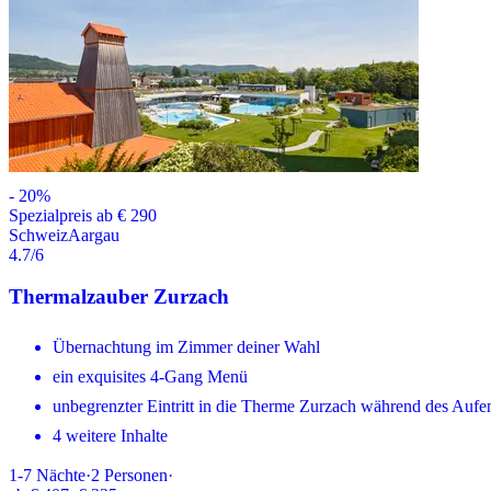
-
20
%
Spezialpreis ab € 290
Schweiz
Aargau
4.7
/6
Thermalzauber Zurzach
Übernachtung im Zimmer deiner Wahl
ein exquisites 4-Gang Menü
unbegrenzter Eintritt in die Therme Zurzach während des Aufen
4 weitere Inhalte
1-7
Nächte
·
2
Personen
·