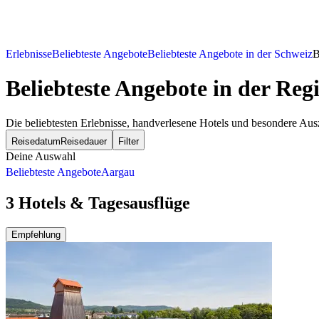
Erlebnisse
Beliebteste Angebote
Beliebteste Angebote in der Schweiz
B
Beliebteste Angebote
in der Reg
Die beliebtesten Erlebnisse, handverlesene Hotels und besondere Aus
Reisedatum
Reisedauer
Filter
Deine Auswahl
Beliebteste Angebote
Aargau
3 Hotels & Tagesausflüge
Empfehlung