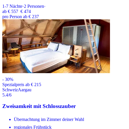
1-7
Nächte
·
2
Personen
·
ab
€ 557
€ 474
pro Person ab € 237
-
30
%
Spezialpreis ab € 215
Schweiz
Aargau
5.4
/6
Zweisamkeit mit Schlosszauber
Übernachtung im Zimmer deiner Wahl
regionales Frühstück