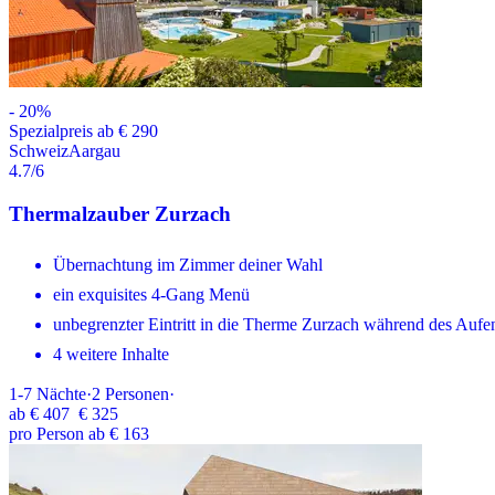
-
20
%
Spezialpreis ab € 290
Schweiz
Aargau
4.7
/6
Thermalzauber Zurzach
Übernachtung im Zimmer deiner Wahl
ein exquisites 4-Gang Menü
unbegrenzter Eintritt in die Therme Zurzach während des Aufen
4 weitere Inhalte
1-7
Nächte
·
2
Personen
·
ab
€ 407
€ 325
pro Person ab € 163