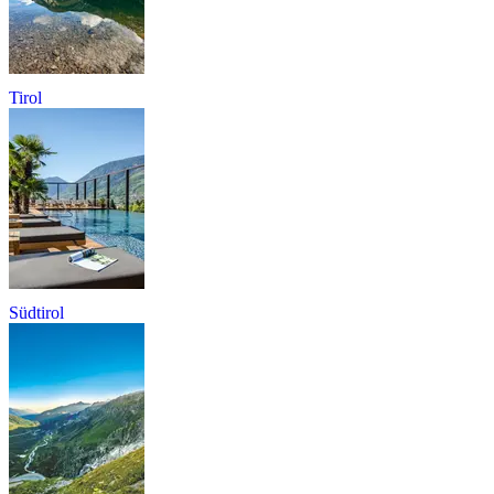
Tirol
Südtirol