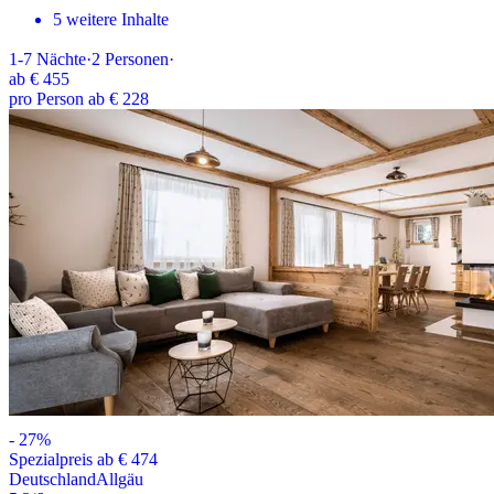
5 weitere Inhalte
1-7
Nächte
·
2
Personen
·
ab
€ 455
pro Person ab € 228
-
27
%
Spezialpreis ab € 474
Deutschland
Allgäu