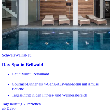
Schweiz
Wallis
Neu
Day Spa in Bellwald
Gault Millau Restaurant
Gourmet-Dinner als 4-Gang-Auswahl-Menü mit Amuse
Bouche
Tageseintritt in den Fitness- und Wellnessbereich
Tagesausflug
·
2
Personen
·
ab
€ 290