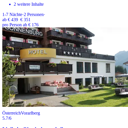
2 weitere Inhalte
1-7
Nächte
·
2
Personen
·
ab
€ 439
€ 351
pro Person ab € 176
Österreich
Vorarlberg
5.7
/6