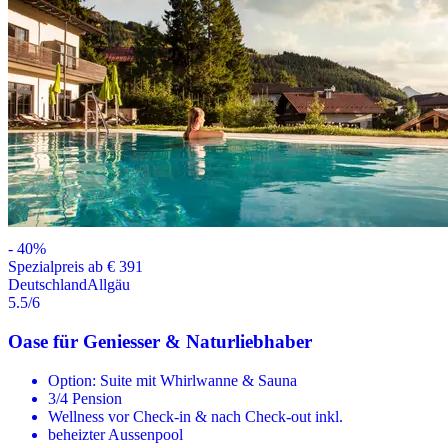
-
40
%
Spezialpreis ab € 391
Deutschland
Allgäu
5.5
/6
Oase für Geniesser & Naturliebhaber
Option: Suite mit Whirlwanne & Sauna
3/4 Pension
Wellness vor Check-in & nach Check-out inkl.
beheizter Aussenpool