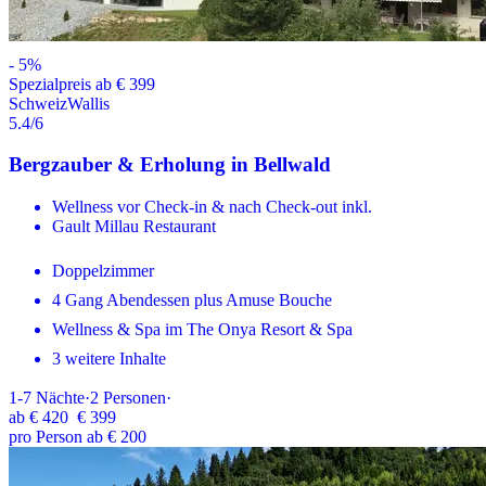
-
5
%
Spezialpreis ab € 399
Schweiz
Wallis
5.4
/6
Bergzauber & Erholung in Bellwald
Wellness vor Check-in & nach Check-out inkl.
Gault Millau Restaurant
Doppelzimmer
4 Gang Abendessen plus Amuse Bouche
Wellness & Spa im The Onya Resort & Spa
3 weitere Inhalte
1-7
Nächte
·
2
Personen
·
ab
€ 420
€ 399
pro Person ab € 200