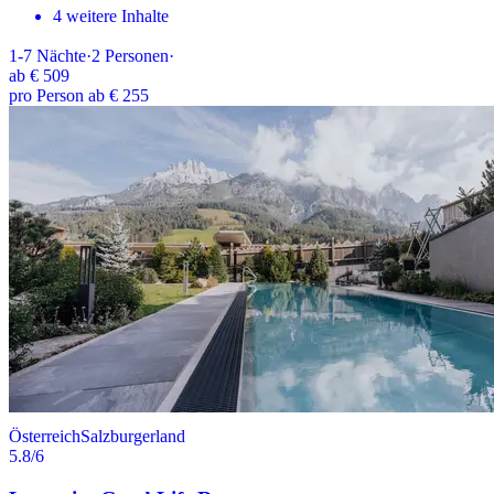
4 weitere Inhalte
1-7
Nächte
·
2
Personen
·
ab
€ 509
pro Person ab € 255
Österreich
Salzburgerland
5.8
/6