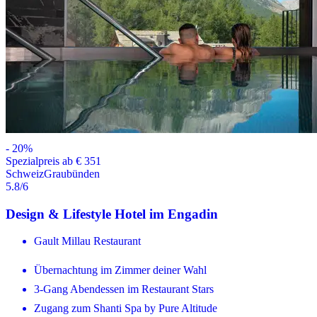
-
20
%
Spezialpreis ab € 351
Schweiz
Graubünden
5.8
/6
Design & Lifestyle Hotel im Engadin
Gault Millau Restaurant
Übernachtung im Zimmer deiner Wahl
3-Gang Abendessen im Restaurant Stars
Zugang zum Shanti Spa by Pure Altitude