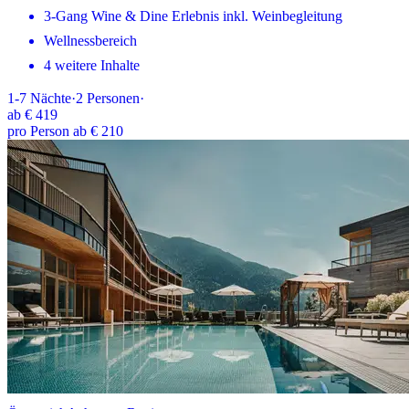
3-Gang Wine & Dine Erlebnis inkl. Weinbegleitung
Wellnessbereich
4 weitere Inhalte
1-7
Nächte
·
2
Personen
·
ab
€ 419
pro Person ab € 210