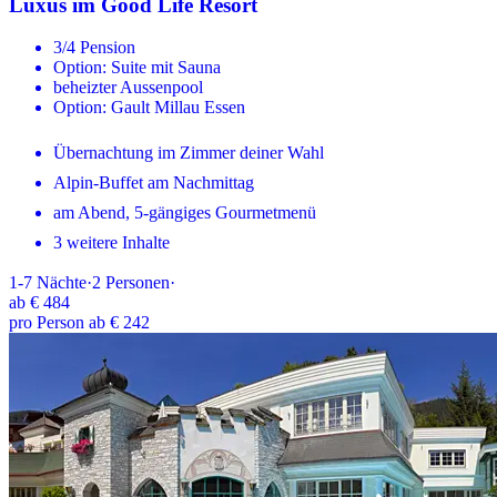
Luxus im Good Life Resort
3/4 Pension
Option: Suite mit Sauna
beheizter Aussenpool
Option: Gault Millau Essen
Übernachtung im Zimmer deiner Wahl
Alpin-Buffet am Nachmittag
am Abend, 5-gängiges Gourmetmenü
3 weitere Inhalte
1-7
Nächte
·
2
Personen
·
ab
€ 484
pro Person ab € 242