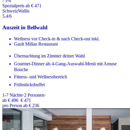
-
5
%
Spezialpreis ab € 471
Schweiz
Wallis
5.4
/6
Auszeit in Bellwald
Wellness vor Check-in & nach Check-out inkl.
Gault Millau Restaurant
Übernachtung im Zimmer deiner Wahl
Gourmet-Dinner als 4-Gang-Auswahl-Menü mit Amuse
Bouche
Fitness- und Wellnessbereich
Frühstücksbuffet
1-7
Nächte
·
2
Personen
·
ab
€ 496
€ 471
pro Person ab € 236