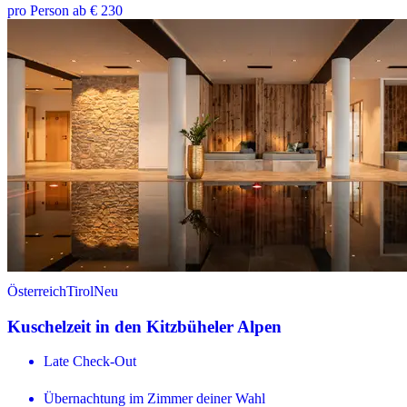
pro Person ab € 230
Österreich
Tirol
Neu
Kuschelzeit in den Kitzbüheler Alpen
Late Check-Out
Übernachtung im Zimmer deiner Wahl