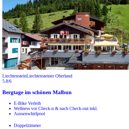
Liechtenstein
Liechtensteiner Oberland
5.8
/6
Bergtage im schönen Malbun
E-Bike Verleih
Wellness vor Check-n & nach Check-out inkl.
Aussenwhirlpool
Doppelzimmer