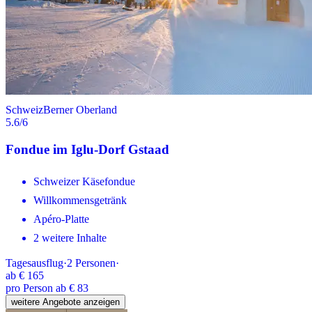
Schweiz
Berner Oberland
5.6
/6
Fondue im Iglu-Dorf Gstaad
Schweizer Käsefondue
Willkommensgetränk
Apéro-Platte
2 weitere Inhalte
Tagesausflug
·
2
Personen
·
ab
€ 165
pro Person ab € 83
weitere Angebote anzeigen