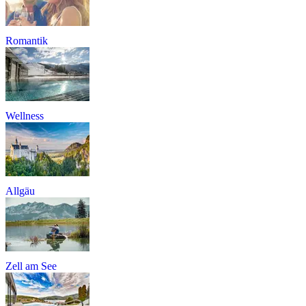
Romantik
Wellness
Allgäu
Zell am See