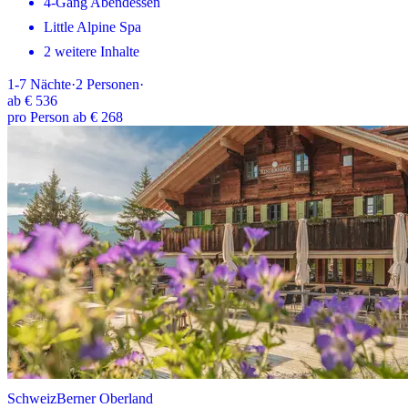
4-Gang Abendessen
Little Alpine Spa
2 weitere Inhalte
1-7
Nächte
·
2
Personen
·
ab
€ 536
pro Person ab € 268
Schweiz
Berner Oberland