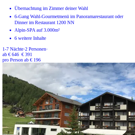
Übernachtung im Zimmer deiner Wahl
6-Gang Wahl-Gourmetmenü im Panoramarestaurant oder
Dinner im Restaurant 1200 NN
Alpin-SPA auf 3.000m²
6 weitere Inhalte
1-7
Nächte
·
2
Personen
·
ab
€ 646
€ 391
pro Person ab € 196