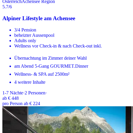
Österreich
Achensee Region
5.7
/6
Alpiner Lifestyle am Achensee
3/4 Pension
beheizter Aussenpool
Adults only
Wellness vor Check-in & nach Check-out inkl.
Übernachtung im Zimmer deiner Wahl
am Abend 5-Gang GOURMET.Dinner
Wellness- & SPA auf 2500m²
4 weitere Inhalte
1-7
Nächte
·
2
Personen
·
ab
€ 448
pro Person ab € 224