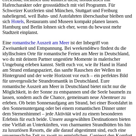
Hafencharakter oder grossstädtisch mit viel Programm. Für
Schweizer Kurzferien sind München, Stuttgart und Freiburg
naheliegend, weil Bahn- und Autofahrten überschaubar bleiben und
sich
Hotels
, Restaurants und Museen kompakt planen lassen.
Hamburg und Berlin lohnen sich eher, wenn du bewusst mehr
Stadtzeit einplanst.
Eine
romantische Auszeit
am Meer
ist der Inbegriff von
Zweisamkeit und Entspannung. Bei weekend4two findest du die
idyllischsten Orte für romantische Ferien am Meer in Deutschland,
wo du mit deinem Partner ungestörte Momente in malerischer
Umgebung erleben kannst. Stellt euch vor, wie ihr Hand in Hand
am Strand entlangspaziert, das sanfte Rauschen der Wellen im
Hintergrund und der weite Horizont vor euch – ein perfektes Bild
für unvergessliche Strandromantik in Deutschland. Eure
romantische Auszeit am Meer in Deutschland bietet nicht nur die
Möglichkeit, in der Sonne zu entspannen und die Seele baumeln zu
lassen, sondern auch die Chance, gemeinsam neue Abenteuer zu
erleben. Ob beim Sonnenaufgang am Strand, bei einer Bootsfahrt in
den Sonnenuntergang oder bei einem romantischen Dinner unter
dem Sternenhimmel – jede Aktivität wird zu einem besonderen
Erlebnis für euch beide. Unsere ausgewählten Destinationen bieten
eine Vielfalt an Unterkünften, von charmanten Strandhütten bis hin
zu luxuriösen Resorts, die alle darauf abgestimmt sind, euch eine
unvergessliche Zeit zu zweit zu ermöglichen. Geniesst den Komfort