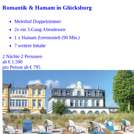
Romantik & Hamam in Glücksburg
Meierhof Doppelzimmer
2x ein 3-Gang Abendessen
1 x Hamam Zeremoniell (90 Min.)
7 weitere Inhalte
2
Nächte
·
2
Personen
·
ab
€ 1.590
pro Person ab € 795