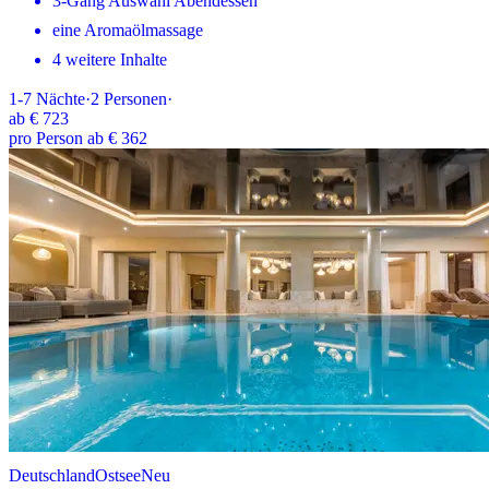
3-Gang Auswahl Abendessen
eine Aromaölmassage
4 weitere Inhalte
1-7
Nächte
·
2
Personen
·
ab
€ 723
pro Person ab € 362
Deutschland
Ostsee
Neu