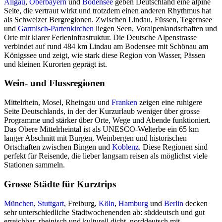
Allgäu
,
Oberbayern
und
Bodensee
geben Deutschland eine alpine
Seite, die vertraut wirkt und trotzdem einen anderen Rhythmus hat
als Schweizer Bergregionen. Zwischen Lindau, Füssen, Tegernsee
und
Garmisch-Partenkirchen
liegen Seen, Voralpenlandschaften und
Orte mit klarer Ferieninfrastruktur. Die Deutsche Alpenstrasse
verbindet auf rund 484 km Lindau am Bodensee mit Schönau am
Königssee und zeigt, wie stark diese Region von Wasser, Pässen
und kleinen Kurorten geprägt ist.
Wein- und Flussregionen
Mittelrhein, Mosel, Rheingau und
Franken
zeigen eine ruhigere
Seite Deutschlands, in der der Kurzurlaub weniger über grosse
Programme und stärker über Orte, Wege und Abende funktioniert.
Das Obere Mittelrheintal ist als UNESCO-Welterbe ein 65 km
langer Abschnitt mit Burgen, Weinbergen und historischen
Ortschaften zwischen Bingen und
Koblenz
. Diese Regionen sind
perfekt für Reisende, die lieber langsam reisen als möglichst viele
Stationen sammeln.
Grosse Städte für Kurztrips
München
,
Stuttgart
, Freiburg,
Köln
,
Hamburg
und
Berlin
decken
sehr unterschiedliche Stadtwochenenden ab: süddeutsch und gut
erreichbar, rheinisch und kulturell dicht, norddeutsch mit