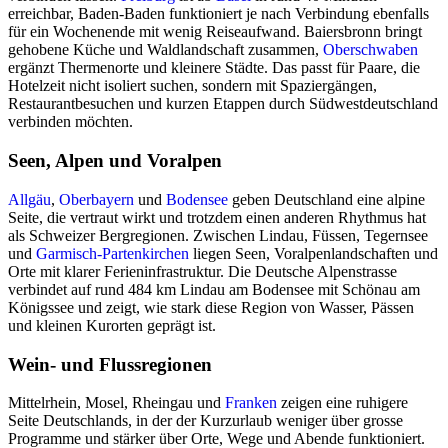
erreichbar, Baden-Baden funktioniert je nach Verbindung ebenfalls
für ein Wochenende mit wenig Reiseaufwand. Baiersbronn bringt
gehobene Küche und Waldlandschaft zusammen,
Oberschwaben
ergänzt Thermenorte und kleinere Städte. Das passt für Paare, die
Hotelzeit nicht isoliert suchen, sondern mit Spaziergängen,
Restaurantbesuchen und kurzen Etappen durch Südwestdeutschland
verbinden möchten.
Seen, Alpen und Voralpen
Allgäu
,
Oberbayern
und
Bodensee
geben Deutschland eine alpine
Seite, die vertraut wirkt und trotzdem einen anderen Rhythmus hat
als Schweizer Bergregionen. Zwischen Lindau, Füssen, Tegernsee
und
Garmisch-Partenkirchen
liegen Seen, Voralpenlandschaften und
Orte mit klarer Ferieninfrastruktur. Die Deutsche Alpenstrasse
verbindet auf rund 484 km Lindau am Bodensee mit Schönau am
Königssee und zeigt, wie stark diese Region von Wasser, Pässen
und kleinen Kurorten geprägt ist.
Wein- und Flussregionen
Mittelrhein, Mosel, Rheingau und
Franken
zeigen eine ruhigere
Seite Deutschlands, in der der Kurzurlaub weniger über grosse
Programme und stärker über Orte, Wege und Abende funktioniert.