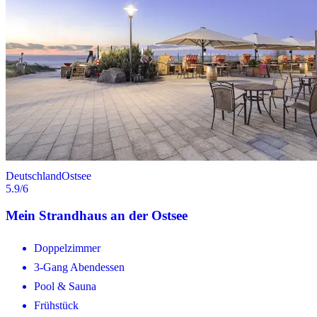
Deutschland
Ostsee
5.9
/6
Mein Strandhaus an der Ostsee
Doppelzimmer
3-Gang Abendessen
Pool & Sauna
Frühstück