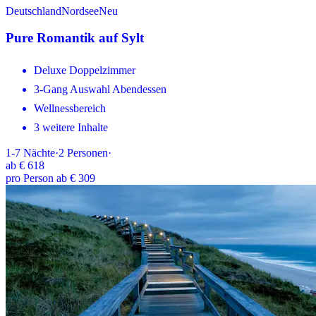
Deutschland
Nordsee
Neu
Pure Romantik auf Sylt
Deluxe Doppelzimmer
3-Gang Auswahl Abendessen
Wellnessbereich
3 weitere Inhalte
1-7
Nächte
·
2
Personen
·
ab
€ 618
pro Person ab € 309