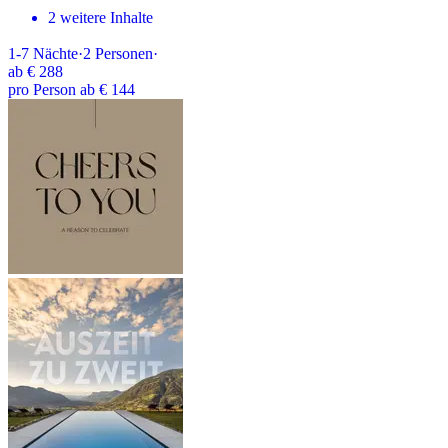
2 weitere Inhalte
1-7
Nächte
·
2
Personen
·
ab
€ 288
pro Person ab € 144