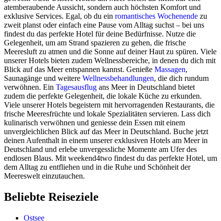
atemberaubende Aussicht, sondern auch höchsten Komfort und
exklusive Services. Egal, ob du ein
romantisches Wochenende
zu
zweit planst oder einfach eine Pause vom Alltag suchst – bei uns
findest du das perfekte Hotel für deine Bedürfnisse. Nutze die
Gelegenheit, um am Strand spazieren zu gehen, die frische
Meeresluft zu atmen und die Sonne auf deiner Haut zu spüren. Viele
unserer Hotels bieten zudem Wellnessbereiche, in denen du dich mit
Blick auf das Meer entspannen kannst. Genieße
Massagen
,
Saunagänge und weitere
Wellnessbehandlungen
, die dich rundum
verwöhnen. Ein
Tagesausflug
ans Meer in Deutschland bietet
zudem die perfekte Gelegenheit, die lokale Küche zu erkunden.
Viele unserer Hotels begeistern mit hervorragenden Restaurants, die
frische Meeresfrüchte und lokale Spezialitäten servieren. Lass dich
kulinarisch verwöhnen und geniesse dein Essen mit einem
unvergleichlichen Blick auf das Meer in Deutschland. Buche jetzt
deinen Aufenthalt in einem unserer exklusiven Hotels am Meer in
Deutschland und erlebe unvergessliche Momente am Ufer des
endlosen Blaus. Mit weekend4two findest du das perfekte Hotel, um
dem Alltag zu entfliehen und in die Ruhe und Schönheit der
Meereswelt einzutauchen.
Beliebte Reiseziele
Ostsee