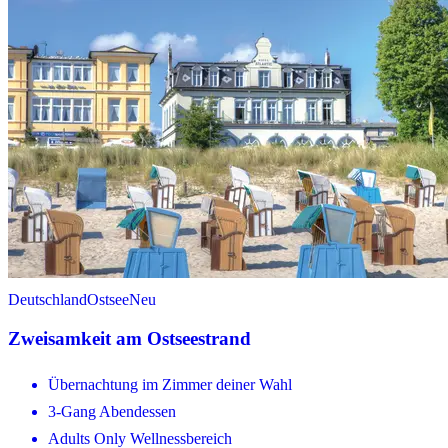
Deutschland
Ostsee
Neu
Zweisamkeit am Ostseestrand
Übernachtung im Zimmer deiner Wahl
3-Gang Abendessen
Adults Only Wellnessbereich