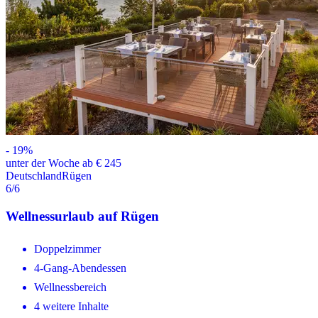
-
19
%
unter der Woche ab € 245
Deutschland
Rügen
6
/6
Wellnessurlaub auf Rügen
Doppelzimmer
4-Gang-Abendessen
Wellnessbereich
4 weitere Inhalte