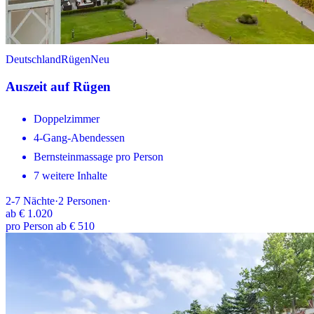
Deutschland
Rügen
Neu
Auszeit auf Rügen
Doppelzimmer
4-Gang-Abendessen
Bernsteinmassage pro Person
7 weitere Inhalte
2-7
Nächte
·
2
Personen
·
ab
€ 1.020
pro Person ab € 510