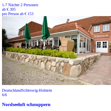
1-7
Nächte
·
2
Personen
·
ab
€ 305
pro Person ab € 153
Deutschland
Schleswig-Holstein
6
/6
Nordseeluft schnuppern