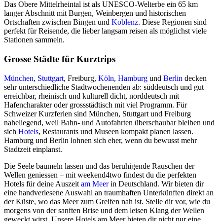
Das Obere Mittelrheintal ist als UNESCO-Welterbe ein 65 km
langer Abschnitt mit Burgen, Weinbergen und historischen
Ortschaften zwischen Bingen und
Koblenz
. Diese Regionen sind
perfekt für Reisende, die lieber langsam reisen als möglichst viele
Stationen sammeln.
Grosse Städte für Kurztrips
München
,
Stuttgart
, Freiburg,
Köln
,
Hamburg
und
Berlin
decken
sehr unterschiedliche Stadtwochenenden ab: süddeutsch und gut
erreichbar, rheinisch und kulturell dicht, norddeutsch mit
Hafencharakter oder grossstädtisch mit viel Programm. Für
Schweizer Kurzferien sind München, Stuttgart und Freiburg
naheliegend, weil Bahn- und Autofahrten überschaubar bleiben und
sich
Hotels
, Restaurants und Museen kompakt planen lassen.
Hamburg und Berlin lohnen sich eher, wenn du bewusst mehr
Stadtzeit einplanst.
Die Seele baumeln lassen und das beruhigende Rauschen der
Wellen geniessen – mit weekend4two findest du die perfekten
Hotels für deine Auszeit
am Meer
in Deutschland. Wir bieten dir
eine handverlesene Auswahl an traumhaften Unterkünften direkt an
der Küste, wo das Meer zum Greifen nah ist. Stelle dir vor, wie du
morgens von der sanften Brise und dem leisen Klang der Wellen
geweckt wirst. Unsere Hotels am Meer bieten dir nicht nur eine