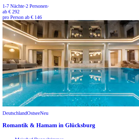
1-7
Nächte
·
2
Personen
·
ab
€ 292
pro Person ab € 146
Deutschland
Ostsee
Neu
Romantik & Hamam in Glücksburg