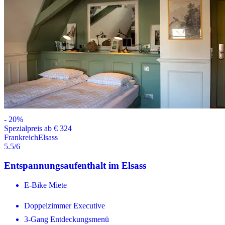
-
20
%
Spezialpreis ab € 324
Frankreich
Elsass
5.5
/6
Entspannungsaufenthalt im Elsass
E-Bike Miete
Doppelzimmer Executive
3-Gang Entdeckungsmenü