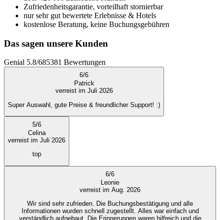
Zufriedenheitsgarantie, vorteilhaft stornierbar
nur sehr gut bewertete Erlebnisse & Hotels
kostenlose Beratung, keine Buchungsgebühren
Das sagen unsere Kunden
Genial
5.8
/
6
85381
Bewertungen
6
/
6
Patrick
verreist im Juli 2026
Super Auswahl, gute Preise & freundlicher Support! :)
5
/
6
Celina
verreist im Juli 2026
top
6
/
6
Leonie
verreist im Aug. 2026
Wir sind sehr zufrieden. Die Buchungsbestätigung und alle
Informationen wurden schnell zugestellt. Alles war einfach und
verständlich aufgebaut. Die Erinnerungen waren hilfreich und die