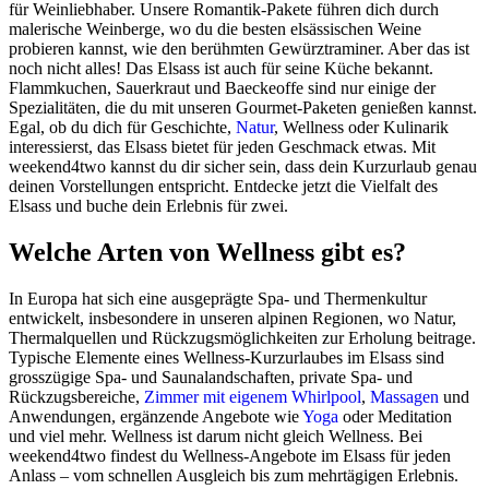
für Weinliebhaber. Unsere Romantik-Pakete führen dich durch
malerische Weinberge, wo du die besten elsässischen Weine
probieren kannst, wie den berühmten Gewürztraminer. Aber das ist
noch nicht alles! Das Elsass ist auch für seine Küche bekannt.
Flammkuchen, Sauerkraut und Baeckeoffe sind nur einige der
Spezialitäten, die du mit unseren Gourmet-Paketen genießen kannst.
Egal, ob du dich für Geschichte,
Natur
, Wellness oder Kulinarik
interessierst, das Elsass bietet für jeden Geschmack etwas. Mit
weekend4two kannst du dir sicher sein, dass dein Kurzurlaub genau
deinen Vorstellungen entspricht. Entdecke jetzt die Vielfalt des
Elsass und buche dein Erlebnis für zwei.
Welche Arten von Wellness gibt es?
In Europa hat sich eine ausgeprägte Spa- und Thermenkultur
entwickelt, insbesondere in unseren alpinen Regionen, wo Natur,
Thermalquellen und Rückzugsmöglichkeiten zur Erholung beitrage.
Typische Elemente eines Wellness-Kurzurlaubes im Elsass sind
grosszügige Spa- und Saunalandschaften, private Spa- und
Rückzugsbereiche,
Zimmer mit eigenem Whirlpool
,
Massagen
und
Anwendungen, ergänzende Angebote wie
Yoga
oder Meditation
und viel mehr. Wellness ist darum nicht gleich Wellness. Bei
weekend4two findest du Wellness-Angebote im Elsass für jeden
Anlass – vom schnellen Ausgleich bis zum mehrtägigen Erlebnis.