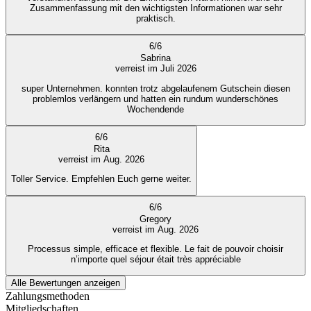
Zusammenfassung mit den wichtigsten Informationen war sehr
praktisch.
6
/
6
Sabrina
verreist im Juli 2026
super Unternehmen. konnten trotz abgelaufenem Gutschein diesen
problemlos verlängern und hatten ein rundum wunderschönes
Wochendende
6
/
6
Rita
verreist im Aug. 2026
Toller Service. Empfehlen Euch gerne weiter.
6
/
6
Gregory
verreist im Aug. 2026
Processus simple, efficace et flexible. Le fait de pouvoir choisir
n’importe quel séjour était très appréciable
Alle Bewertungen anzeigen
Zahlungsmethoden
Mitgliedschaften