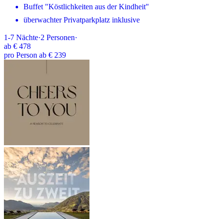
Buffet "Köstlichkeiten aus der Kindheit"
überwachter Privatparkplatz inklusive
1-7
Nächte
·
2
Personen
·
ab
€ 478
pro Person ab € 239