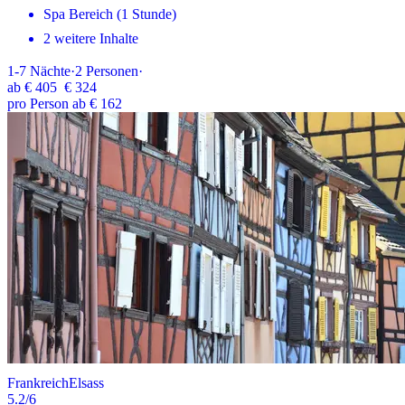
Spa Bereich (1 Stunde)
2 weitere Inhalte
1-7
Nächte
·
2
Personen
·
ab
€ 405
€ 324
pro Person ab € 162
Frankreich
Elsass
5.2
/6