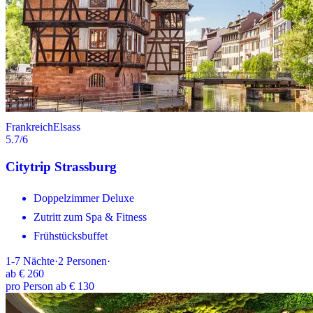
Frankreich
Elsass
5.7
/6
Citytrip Strassburg
Doppelzimmer Deluxe
Zutritt zum Spa & Fitness
Frühstücksbuffet
1-7
Nächte
·
2
Personen
·
ab
€ 260
pro Person ab € 130