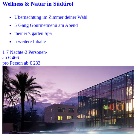
Wellness & Natur in Südtirol
Übernachtung im Zimmer deiner Wahl
5-Gang Gourmetmenü am Abend
theiner’s garten Spa
5 weitere Inhalte
1-7
Nächte
·
2
Personen
·
ab
€ 466
pro Person ab € 233