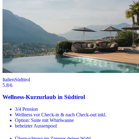
Italien
Südtirol
5.8
/6
Wellness-Kurzurlaub in Südtirol
3/4 Pension
Wellness vor Check-in & nach Check-out inkl.
Option: Suite mit Whirlwanne
beheizter Aussenpool
Übernachtung im Zimmer deiner Wahl