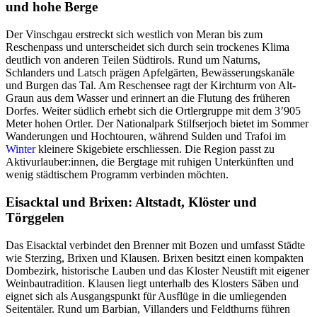
und hohe Berge
Der Vinschgau erstreckt sich westlich von Meran bis zum
Reschenpass und unterscheidet sich durch sein trockenes Klima
deutlich von anderen Teilen Südtirols. Rund um Naturns,
Schlanders und Latsch prägen Apfelgärten, Bewässerungskanäle
und Burgen das Tal. Am Reschensee ragt der Kirchturm von Alt-
Graun aus dem Wasser und erinnert an die Flutung des früheren
Dorfes. Weiter südlich erhebt sich die Ortlergruppe mit dem 3’905
Meter hohen Ortler. Der Nationalpark Stilfserjoch bietet im Sommer
Wanderungen und Hochtouren, während Sulden und Trafoi im
Winter
kleinere Skigebiete erschliessen. Die Region passt zu
Aktivurlauber:innen, die Bergtage mit ruhigen Unterkünften und
wenig städtischem Programm verbinden möchten.
Eisacktal und Brixen: Altstadt, Klöster und
Törggelen
Das Eisacktal verbindet den Brenner mit Bozen und umfasst Städte
wie Sterzing, Brixen und Klausen. Brixen besitzt einen kompakten
Dombezirk, historische Lauben und das Kloster Neustift mit eigener
Weinbautradition. Klausen liegt unterhalb des Klosters Säben und
eignet sich als Ausgangspunkt für Ausflüge in die umliegenden
Seitentäler. Rund um Barbian, Villanders und Feldthurns führen