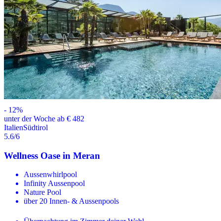
-
12
%
unter der Woche ab € 482
Italien
Südtirol
5.6
/6
Wellness Oase in Meran
Aussenwhirlpool
Infinity Aussenpool
Nature Pool
über 20 Innen- & Aussenpools