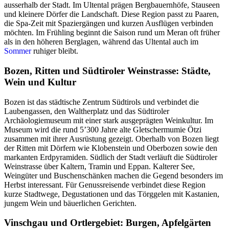
ausserhalb der Stadt. Im Ultental prägen Bergbauernhöfe, Stauseen
und kleinere Dörfer die Landschaft. Diese Region passt zu Paaren,
die Spa-Zeit mit Spaziergängen und kurzen Ausflügen verbinden
möchten. Im Frühling beginnt die Saison rund um Meran oft früher
als in den höheren Berglagen, während das Ultental auch im
Sommer
ruhiger bleibt.
Bozen, Ritten und Südtiroler Weinstrasse: Städte,
Wein und Kultur
Bozen ist das städtische Zentrum Südtirols und verbindet die
Laubengassen, den Waltherplatz und das Südtiroler
Archäologiemuseum mit einer stark ausgeprägten Weinkultur. Im
Museum wird die rund 5’300 Jahre alte Gletschermumie Ötzi
zusammen mit ihrer Ausrüstung gezeigt. Oberhalb von Bozen liegt
der Ritten mit Dörfern wie Klobenstein und Oberbozen sowie den
markanten Erdpyramiden. Südlich der Stadt verläuft die Südtiroler
Weinstrasse über Kaltern, Tramin und Eppan. Kalterer See,
Weingüter und Buschenschänken machen die Gegend besonders im
Herbst interessant. Für Genussreisende verbindet diese Region
kurze Stadtwege, Degustationen und das Törggelen mit Kastanien,
jungem Wein und bäuerlichen Gerichten.
Vinschgau und Ortlergebiet: Burgen, Apfelgärten