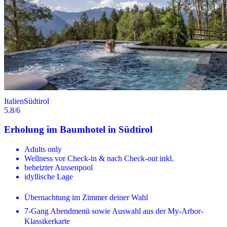
Italien
Südtirol
5.8
/6
Erholung im Baumhotel in Südtirol
Adults only
Wellness vor Check-in & nach Check-out inkl.
beheizter Aussenpool
idyllische Lage
Übernachtung im Zimmer deiner Wahl
7-Gang Abendmenü sowie Auswahl aus der My-Arbor-
Klassikerkarte