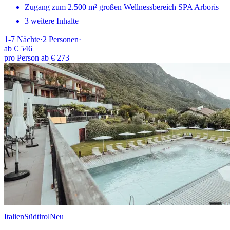
Zugang zum 2.500 m² großen Wellnessbereich SPA Arboris
3 weitere Inhalte
1-7
Nächte
·
2
Personen
·
ab
€ 546
pro Person ab € 273
Italien
Südtirol
Neu