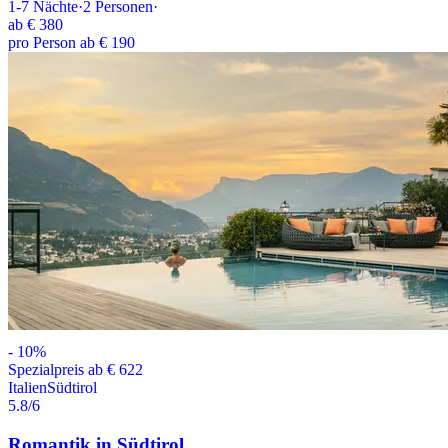
1-7
Nächte
·
2
Personen
·
ab
€ 380
pro Person ab € 190
-
10
%
Spezialpreis ab € 622
Italien
Südtirol
5.8
/6
Romantik in Südtirol