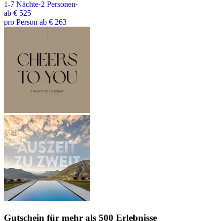
1-7
Nächte
·
2
Personen
·
ab
€ 525
pro Person ab € 263
Gutschein
für mehr als 500 Erlebnisse