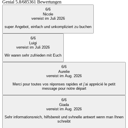
Genial
5.8
/
6
85361
Bewertungen
6
/
6
Nicole
verreist im Juli 2026
super Angebot, einfach und unkompliziert zu buchen
6
/
6
Luigi
verreist im Juli 2026
Wir waren sehr zufrieden mit Euch
6
/
6
Aurelie
verreist im Aug. 2026
Merci pour toutes vos réponses rapides et j’ai apprécié le petit
message pour notre départ
6
/
6
Giada
verreist im Aug. 2026
Sehr informationsreich, hilfsbereit und svhnelle antwort wenn man Ihnen
schreibt