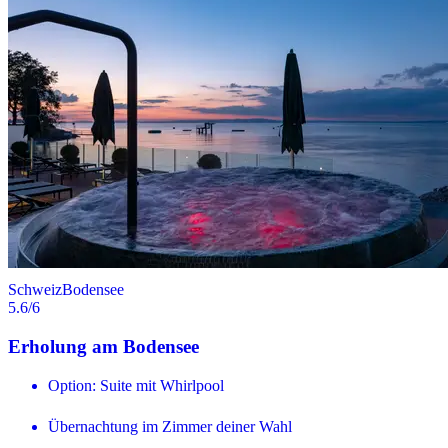
Schweiz
Bodensee
5.6
/6
Erholung am Bodensee
Option: Suite mit Whirlpool
Übernachtung im Zimmer deiner Wahl