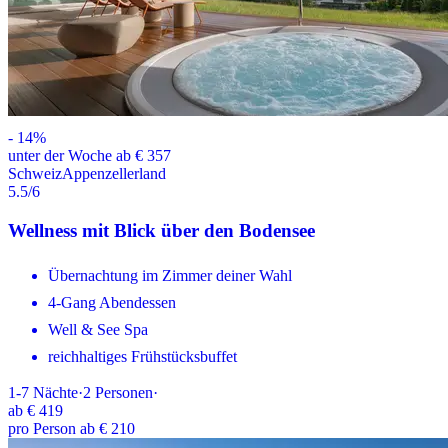
-
14
%
unter der Woche ab € 357
Schweiz
Appenzellerland
5.5
/6
Wellness mit Blick über den Bodensee
Übernachtung im Zimmer deiner Wahl
4-Gang Abendessen
Well & See Spa
reichhaltiges Frühstücksbuffet
1-7
Nächte
·
2
Personen
·
ab
€ 419
pro Person ab € 210