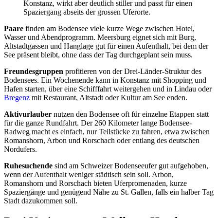
Konstanz, wirkt aber deutlich stiller und passt für einen
Spaziergang abseits der grossen Uferorte.
Paare
finden am Bodensee viele kurze Wege zwischen Hotel,
Wasser und Abendprogramm. Meersburg eignet sich mit Burg,
Altstadtgassen und Hanglage gut für einen Aufenthalt, bei dem der
See präsent bleibt, ohne dass der Tag durchgeplant sein muss.
Freundesgruppen
profitieren von der Drei-Länder-Struktur des
Bodensees. Ein Wochenende kann in Konstanz mit Shopping und
Hafen starten, über eine Schifffahrt weitergehen und in Lindau oder
Bregenz
mit Restaurant, Altstadt oder Kultur am See enden.
Aktivurlauber
nutzen den Bodensee oft für einzelne Etappen statt
für die ganze Rundfahrt. Der 260 Kilometer lange Bodensee-
Radweg macht es einfach, nur Teilstücke zu fahren, etwa zwischen
Romanshorn, Arbon und Rorschach oder entlang des deutschen
Nordufers.
Ruhesuchende
sind am Schweizer Bodenseeufer gut aufgehoben,
wenn der Aufenthalt weniger städtisch sein soll. Arbon,
Romanshorn und Rorschach bieten Uferpromenaden, kurze
Spaziergänge und genügend Nähe zu St. Gallen, falls ein halber Tag
Stadt dazukommen soll.