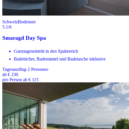
Schweiz
Bodensee
5.1
/6
Smaragd Day Spa
Ganztageseintritt in den Spabereich
Badetücher, Bademäntel und Badetasche inklusive
Tagesausflug
·
2
Personen
·
ab
€ 230
pro Person ab € 115