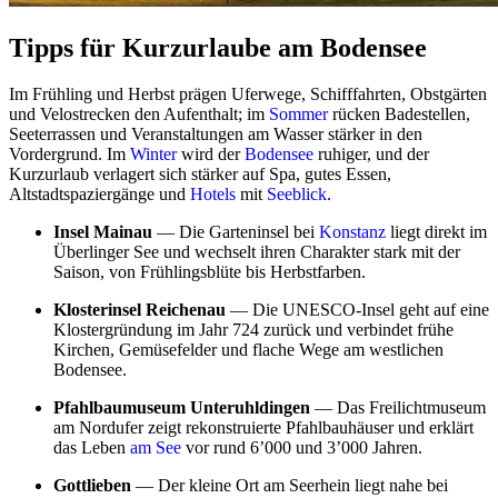
Tipps für Kurzurlaube am Bodensee
Im Frühling und Herbst prägen Uferwege, Schifffahrten, Obstgärten
und Velostrecken den Aufenthalt; im
Sommer
rücken Badestellen,
Seeterrassen und Veranstaltungen am Wasser stärker in den
Vordergrund. Im
Winter
wird der
Bodensee
ruhiger, und der
Kurzurlaub verlagert sich stärker auf Spa, gutes Essen,
Altstadtspaziergänge und
Hotels
mit
Seeblick
.
Insel Mainau
— Die Garteninsel bei
Konstanz
liegt direkt im
Überlinger See und wechselt ihren Charakter stark mit der
Saison, von Frühlingsblüte bis Herbstfarben.
Klosterinsel Reichenau
— Die UNESCO-Insel geht auf eine
Klostergründung im Jahr 724 zurück und verbindet frühe
Kirchen, Gemüsefelder und flache Wege am westlichen
Bodensee.
Pfahlbaumuseum Unteruhldingen
— Das Freilichtmuseum
am Nordufer zeigt rekonstruierte Pfahlbauhäuser und erklärt
das Leben
am See
vor rund 6’000 und 3’000 Jahren.
Gottlieben
— Der kleine Ort am Seerhein liegt nahe bei