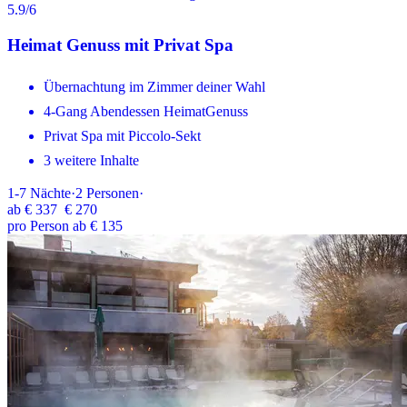
5.9
/6
Heimat Genuss mit Privat Spa
Übernachtung im Zimmer deiner Wahl
4-Gang Abendessen HeimatGenuss
Privat Spa mit Piccolo-Sekt
3 weitere Inhalte
1-7
Nächte
·
2
Personen
·
ab
€ 337
€ 270
pro Person ab € 135