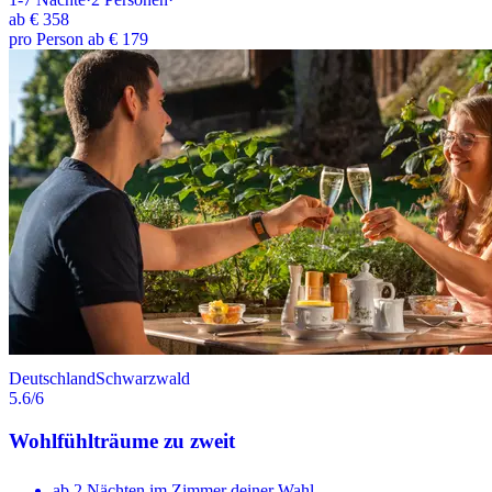
ab
€ 358
pro Person ab € 179
Deutschland
Schwarzwald
5.6
/6
Wohlfühlträume zu zweit
ab 2 Nächten im Zimmer deiner Wahl