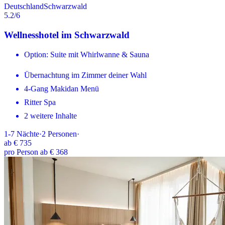
Deutschland
Schwarzwald
5.2
/6
Wellnesshotel im Schwarzwald
Option: Suite mit Whirlwanne & Sauna
Übernachtung im Zimmer deiner Wahl
4-Gang Makidan Menü
Ritter Spa
2 weitere Inhalte
1-7
Nächte
·
2
Personen
·
ab
€ 735
pro Person ab € 368