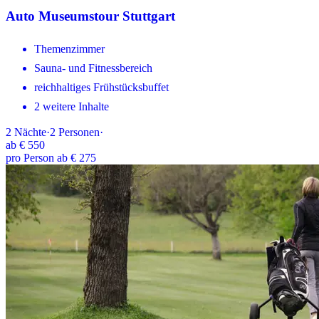
Auto Museumstour Stuttgart
Themenzimmer
Sauna- und Fitnessbereich
reichhaltiges Frühstücksbuffet
2 weitere Inhalte
2
Nächte
·
2
Personen
·
ab
€ 550
pro Person ab € 275