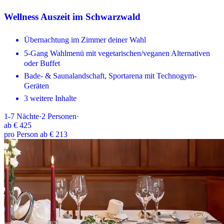
Wellness Auszeit im Schwarzwald
Übernachtung im Zimmer deiner Wahl
5-Gang Wahlmenü mit vegetarischen/veganen Alternativen
oder Buffet
Bade- & Saunalandschaft, Sportarena mit Technogym-
Geräten
3 weitere Inhalte
1-7
Nächte
·
2
Personen
·
ab
€ 425
pro Person ab € 213