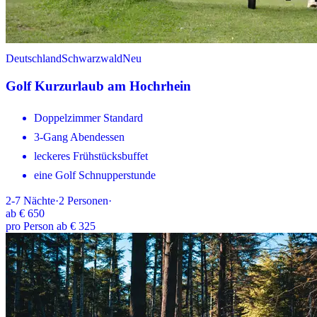
Deutschland
Schwarzwald
Neu
Golf Kurzurlaub am Hochrhein
Doppelzimmer Standard
3-Gang Abendessen
leckeres Frühstücksbuffet
eine Golf Schnupperstunde
2-7
Nächte
·
2
Personen
·
ab
€ 650
pro Person ab € 325