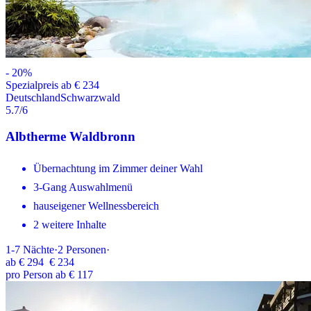
-
20
%
Spezialpreis ab € 234
Deutschland
Schwarzwald
5.7
/6
Albtherme Waldbronn
Übernachtung im Zimmer deiner Wahl
3-Gang Auswahlmenü
hauseigener Wellnessbereich
2 weitere Inhalte
1-7
Nächte
·
2
Personen
·
ab
€ 294
€ 234
pro Person ab € 117