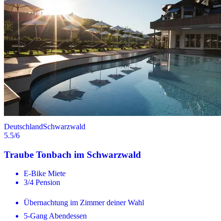
Deutschland
Schwarzwald
5.5
/6
Traube Tonbach im Schwarzwald
E-Bike Miete
3/4 Pension
Übernachtung im Zimmer deiner Wahl
5-Gang Abendessen