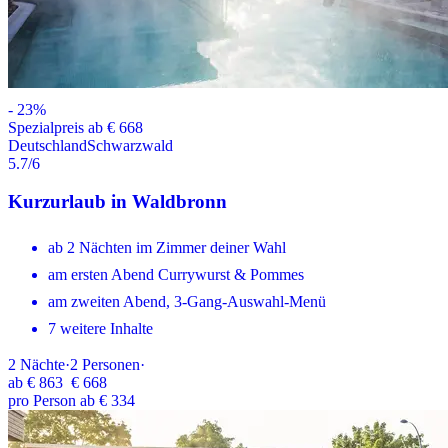
-
23
%
Spezialpreis ab € 668
Deutschland
Schwarzwald
5.7
/6
Kurzurlaub in Waldbronn
ab 2 Nächten im Zimmer deiner Wahl
am ersten Abend Currywurst & Pommes
am zweiten Abend, 3-Gang-Auswahl-Menü
7 weitere Inhalte
2
Nächte
·
2
Personen
·
ab
€ 863
€ 668
pro Person ab € 334