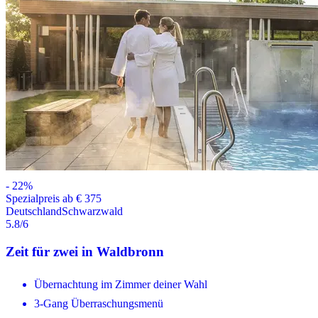
-
22
%
Spezialpreis ab € 375
Deutschland
Schwarzwald
5.8
/6
Zeit für zwei in Waldbronn
Übernachtung im Zimmer deiner Wahl
3-Gang Überraschungsmenü