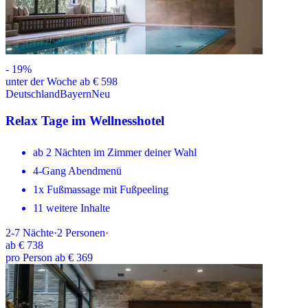
-
19
%
unter der Woche ab € 598
Deutschland
Bayern
Neu
Relax Tage im Wellnesshotel
ab 2 Nächten im Zimmer deiner Wahl
4-Gang Abendmenü
1x Fußmassage mit Fußpeeling
11 weitere Inhalte
2-7
Nächte
·
2
Personen
·
ab
€ 738
pro Person ab € 369