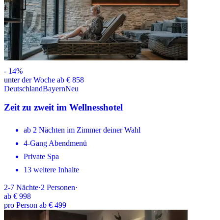
-
14
%
unter der Woche ab € 858
Deutschland
Bayern
Neu
Zeit zu zweit im Wellnesshotel
ab 2 Nächten im Zimmer deiner Wahl
4-Gang Abendmenü
Private Spa
13 weitere Inhalte
2-7
Nächte
·
2
Personen
·
ab
€ 998
pro Person ab € 499