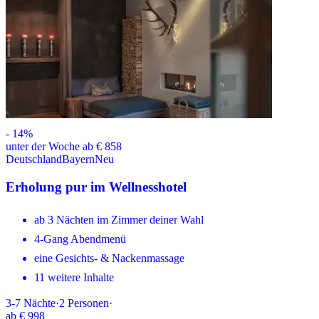
-
14
%
unter der Woche ab € 858
Deutschland
Bayern
Neu
Erholung pur im Wellnesshotel
ab 3 Nächten im Zimmer deiner Wahl
4-Gang Abendmenü
eine Gesichts- & Nackenmassage
11 weitere Inhalte
3-7
Nächte
·
2
Personen
·
ab
€ 998