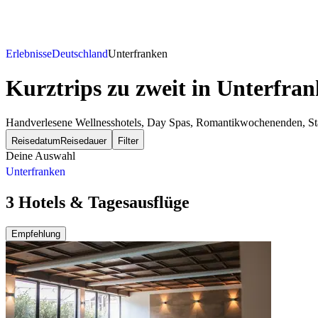
Erlebnisse
Deutschland
Unterfranken
Kurztrips zu zweit
in Unterfran
Handverlesene Wellnesshotels, Day Spas, Romantikwochenenden, Städt
Reisedatum
Reisedauer
Filter
Deine Auswahl
Unterfranken
3 Hotels & Tagesausflüge
Empfehlung