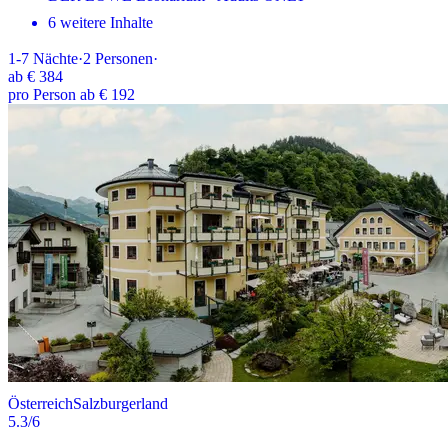
6 weitere Inhalte
1-7
Nächte
·
2
Personen
·
ab
€ 384
pro Person ab € 192
Österreich
Salzburgerland
5.3
/6