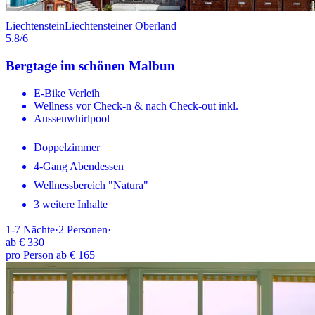
Liechtenstein
Liechtensteiner Oberland
5.8
/6
Bergtage im schönen Malbun
E-Bike Verleih
Wellness vor Check-n & nach Check-out inkl.
Aussenwhirlpool
Doppelzimmer
4-Gang Abendessen
Wellnessbereich "Natura"
3 weitere Inhalte
1-7
Nächte
·
2
Personen
·
ab
€ 330
pro Person ab € 165