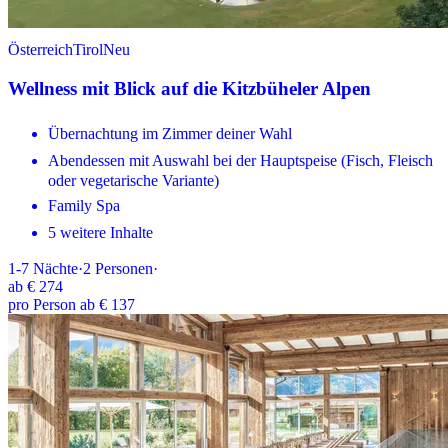
Österreich
Tirol
Neu
Wellness mit Blick auf die Kitzbüheler Alpen
Übernachtung im Zimmer deiner Wahl
Abendessen mit Auswahl bei der Hauptspeise (Fisch, Fleisch
oder vegetarische Variante)
Family Spa
5 weitere Inhalte
1-7
Nächte
·
2
Personen
·
ab
€ 274
pro Person ab € 137