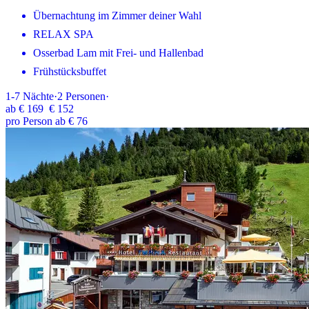
Übernachtung im Zimmer deiner Wahl
RELAX SPA
Osserbad Lam mit Frei- und Hallenbad
Frühstücksbuffet
1-7
Nächte
·
2
Personen
·
ab
€ 169
€ 152
pro Person ab € 76