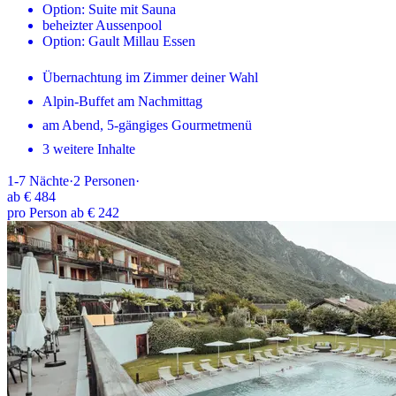
Option: Suite mit Sauna
beheizter Aussenpool
Option: Gault Millau Essen
Übernachtung im Zimmer deiner Wahl
Alpin-Buffet am Nachmittag
am Abend, 5-gängiges Gourmetmenü
3 weitere Inhalte
1-7
Nächte
·
2
Personen
·
ab
€ 484
pro Person ab € 242