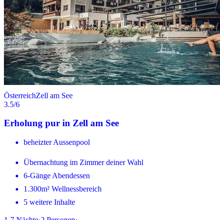
Österreich
Zell am See
3.5
/6
Erholung pur in Zell am See
beheizter Aussenpool
Übernachtung im Zimmer deiner Wahl
6-Gänge Abendessen
1.300m² Wellnessbereich
5 weitere Inhalte
1-7
Nächte
·
2
Personen
·