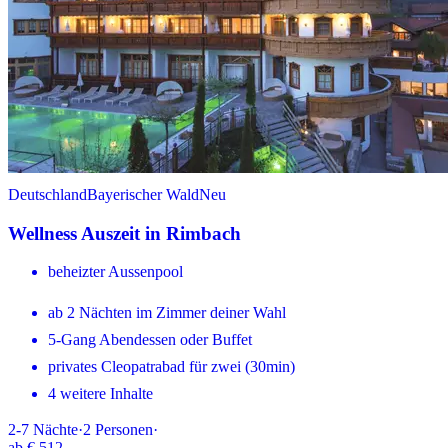
Deutschland
Bayerischer Wald
Neu
Wellness Auszeit in Rimbach
beheizter Aussenpool
ab 2 Nächten im Zimmer deiner Wahl
5-Gang Abendessen oder Buffet
privates Cleopatrabad für zwei (30min)
4 weitere Inhalte
2-7
Nächte
·
2
Personen
·
ab
€ 512