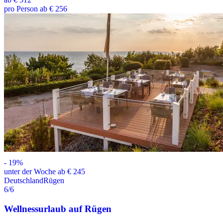
pro Person ab € 256
-
19
%
unter der Woche ab € 245
Deutschland
Rügen
6
/6
Wellnessurlaub auf Rügen