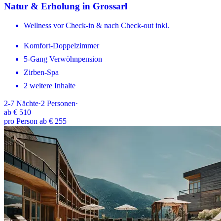
Natur & Erholung in Grossarl
Wellness vor Check-in & nach Check-out inkl.
Komfort-Doppelzimmer
5-Gang Verwöhnpension
Zirben-Spa
2 weitere Inhalte
2-7
Nächte
·
2
Personen
·
ab
€ 510
pro Person ab € 255