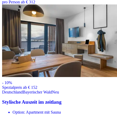
pro Person ab € 312
-
10
%
Spezialpreis ab € 152
Deutschland
Bayerischer Wald
Neu
Stylische Auszeit im zeitlang
Option: Apartment mit Sauna