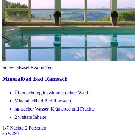
Schweiz
Basel Region
Neu
Mineralbad Bad Ramsach
Übernachtung im Zimmer deiner Wahl
Mineralheilbad Bad Ramsach
ramsacher Wasser, Kräutertee und Früchte
2 weitere Inhalte
1-7
Nächte
·
2
Personen
·
ab
€ 294