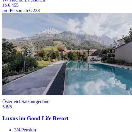
ab
€ 455
pro Person ab € 228
Österreich
Salzburgerland
5.8
/6
Luxus im Good Life Resort
3/4 Pension