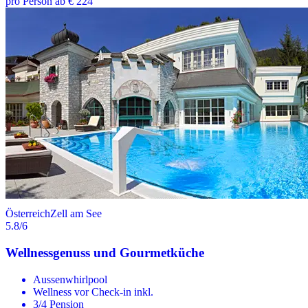
pro Person ab € 224
Österreich
Zell am See
5.8
/6
Wellnessgenuss und Gourmetküche
Aussenwhirlpool
Wellness vor Check-in inkl.
3/4 Pension