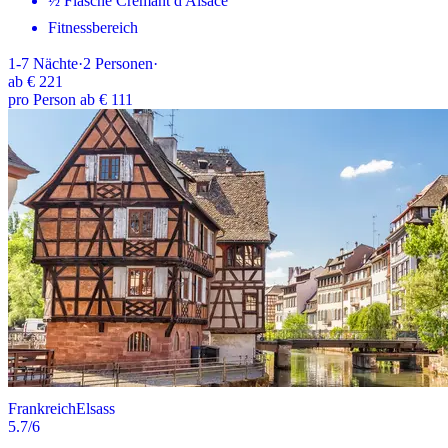
½ Flasche Crémant d'Alsace
Fitnessbereich
1-7
Nächte
·
2
Personen
·
ab
€ 221
pro Person ab € 111
Frankreich
Elsass
5.7
/6