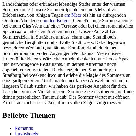
Landschaften oder erkundest lebendige Städte unter der warmen
Sommersonne. Unsere Sommertrips bieten eine Vielzahl von
Erlebnissen, von ruhigen Tagen
am Meer
bis hin zu aufregenden
Outdoor-Abenteuern
in den Bergen
. Genieße lange Sommerabende
bei einem Glas Wein auf einer Terrasse oder bei einem romantischen
Spaziergang unter dem Sternenhimmel. Unsere Auswahl an
Sommerzielen in Straßburg umfasst charmante Strandhotels,
gemütliche Berghütten und stilvolle Stadthotels. Dabei legen wir
besonderen Wert auf Qualität und Komfort, damit du deinen
Sommerurlaub in vollen Zügen genießen kannst. Viele unserer
Unterkünfte bieten zusätzliche Annehmlichkeiten wie Pools, Spas
und hervorragende Restaurants, um deinen Aufenthalt noch
angenehmer zu gestalten. Buche jetzt deinen Sommertrip in
Straßburg bei weekend4two und erlebe die Magie des Sommers an
einzigartigen Orten. Ob du nach einer kurzen Auszeit oder einem
längeren Urlaub suchst, wir haben das perfekte Angebot für dich.
Lass dich von der Vielfalt unserer Sommerziele inspirieren und finde
deinen persönlichen Traumurlaub. Der Sommer wartet mit offenen
Armen auf dich – es ist Zeit, ihn in vollen Zügen zu geniessen!
Beliebte Themen
Romantik
Luxushotels