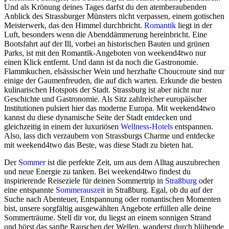
Und als Krönung deines Tages darfst du den atemberaubenden
Anblick des Strassburger Münsters nicht verpassen, einem gotischen
Meisterwerk, das den Himmel durchbricht.
Romantik
liegt in der
Luft, besonders wenn die Abenddämmerung hereinbricht. Eine
Bootsfahrt auf der Ill, vorbei an historischen Bauten und grünen
Parks, ist mit den Romantik-Angeboten von weekend4two nur
einen Klick entfernt. Und dann ist da noch die Gastronomie.
Flammkuchen, elsässischer Wein und herzhafte Choucroute sind nur
einige der Gaumenfreuden, die auf dich warten. Erkunde die besten
kulinarischen Hotspots der Stadt. Strassburg ist aber nicht nur
Geschichte und Gastronomie. Als Sitz zahlreicher europäischer
Institutionen pulsiert hier das moderne Europa. Mit weekend4two
kannst du diese dynamische Seite der Stadt entdecken und
gleichzeitig in einem der luxuriösen
Wellness-Hotels
entspannen.
Also, lass dich verzaubern von Strassburgs Charme und entdecke
mit weekend4two das Beste, was diese Stadt zu bieten hat.
Der
Sommer
ist die perfekte Zeit, um aus dem Alltag auszubrechen
und neue Energie zu tanken. Bei weekend4two findest du
inspirierende Reiseziele für deinen Sommertrip in
Straßburg
oder
eine entspannte
Sommerauszeit
in Straßburg. Egal, ob du auf der
Suche nach Abenteuer, Entspannung oder romantischen Momenten
bist, unsere sorgfältig ausgewählten Angebote erfüllen alle deine
Sommerträume. Stell dir vor, du liegst an einem sonnigen Strand
und hörst das sanfte Rauschen der Wellen, wanderst durch blühende