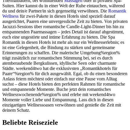
Thermalbädern, bei wohltuenden
Massagen
oder in privaten Spa-
Suiten. Hier kannst du in einer Welt der Ruhe eintauchen, während
du und dein/e Partner/in sich gegenseitig verwöhnen. Die
Romantik
Wellness
für zwei-Pakete in diesen Hotels sind speziell darauf
ausgerichtet, Paaren eine unvergessliche Zeit zu bieten. Von privaten
Jacuzzi-Sessions über romantische Candle-Light-Dinner bis hin zu
entspannenden Paarmassagen – jedes Detail ist darauf abgestimmt,
euch eine ungestörte und intime Erfahrung zu bieten. Die Spa
Romantik in diesen Hotels ist mehr als nur ein Wellnesserlebnis; es
ist eine Gelegenheit, die Bindung zu stärken und gemeinsame
Erinnerungen zu schaffen. Die malerische Umgebung%region%
trägt zusätzlich zur romantischen Stimmung bei, sei es durch
atemberaubende Bergkulissen, idyllische Seen oder charmante
Städte. weekend4two hat die exklusivsten „Romantikhotels für
Paare“%region% für dich ausgewählt. Egal, ob du einen besonderen
Anlass feiern möchtest oder einfach nur eine Pause vom Alltag
suchst – diese Hotels bieten den perfekten Rahmen für romantische
und entspannende Momente. Buche jetzt dein romantisches
Wellnesswochenende%region% und erlebe mit weekend4two
Momente voller Liebe und Entspannung. Lass dich in diesen
einzigartigen Wellnessoasen verwöhnen und genieße die Zeit mit
deinem Schatz.
Beliebte Reiseziele