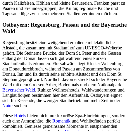
durch Kalkfelsen, Höhlen und kleine Brauereien. Franken passt zu
Paaren und Freundesgruppen, die Kultur, regionale Küche und
Tagesausflüge zwischen mehreren Städten verbinden möchten.
Ostbayern: Regensburg, Passau und der Bayerische
Wald
Regensburg besitzt eine weitgehend erhaltene mittelalterliche
Altstadt, die zusammen mit Stadtamhof zum UNESCO-Welterbe
gehört. Die Steinerne Brücke, der Dom St. Peter und die Gassen
entlang der Donau lassen sich gut während eines kurzen
Stadtaufenthalts erkunden. Flussabwärts liegt Kloster Weltenburg
am Donaudurchbruch, während Passau am Zusammenfluss von
Donau, Inn und Ilz durch seine erhöhte Altstadt und den Dom St.
Stephan geprägt wird. Nördlich davon erstreckt sich der Bayerische
Wald mit dem Grossen Arber, Bodenmais und dem Nationalpark
Bayerischer Wald
. Ruhige Wellnesshotels, Waldwanderungen und
Langlaufloipen bestimmen hier den Aufenthalt. Ostbayern eignet
sich für Reisende, die weniger Stadtbetrieb und mehr Zeit in der
Natur
suchen.
Diese
Hotels
bieten nicht nur luxuriöse Spa-Einrichtungen, sondern
auch eine Atmosphäre, die
Romantik
und Wohlbefinden perfekt
kombiniert. Geniesse gemeinsame Momente in entspannenden