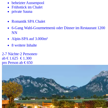
beheizter Aussenpool
Frühstück im Chalet
private Sauna
Romantik SPA Chalet
6-Gang Wahl-Gourmetmenü oder Dinner im Restaurant 1200
NN
Alpin-SPA auf 3.000m²
8 weitere Inhalte
2-7
Nächte
·
2
Personen
·
ab
€ 1.625
€ 1.300
pro Person ab € 650