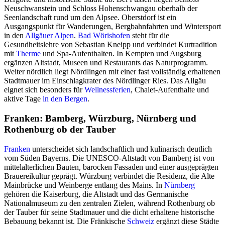
Neuschwanstein und Schloss Hohenschwangau oberhalb der
Seenlandschaft rund um den Alpsee. Oberstdorf ist ein
Ausgangspunkt für Wanderungen, Bergbahnfahrten und Wintersport
in den
Allgäuer Alpen
.
Bad Wörishofen
steht für die
Gesundheitslehre von Sebastian Kneipp und verbindet Kurtradition
mit
Therme
und Spa-Aufenthalten. In Kempten und Augsburg
ergänzen Altstadt, Museen und Restaurants das Naturprogramm.
Weiter nördlich liegt Nördlingen mit einer fast vollständig erhaltenen
Stadtmauer im Einschlagkrater des Nördlinger Ries. Das Allgäu
eignet sich besonders für
Wellnessferien
, Chalet-Aufenthalte und
aktive Tage
in den Bergen
.
Franken: Bamberg, Würzburg, Nürnberg und
Rothenburg ob der Tauber
Franken
unterscheidet sich landschaftlich und kulinarisch deutlich
vom Süden Bayerns. Die UNESCO-Altstadt von Bamberg ist von
mittelalterlichen Bauten, barocken Fassaden und einer ausgeprägten
Brauereikultur geprägt. Würzburg verbindet die Residenz, die Alte
Mainbrücke und Weinberge entlang des Mains. In
Nürnberg
gehören die Kaiserburg, die Altstadt und das Germanische
Nationalmuseum zu den zentralen Zielen, während Rothenburg ob
der Tauber für seine Stadtmauer und die dicht erhaltene historische
Bebauung bekannt ist. Die Fränkische
Schweiz
ergänzt diese Städte