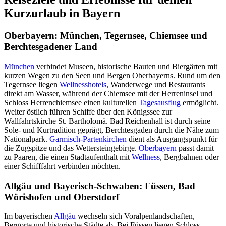
Kurzurlaub in Bayern
Oberbayern: München, Tegernsee, Chiemsee und
Berchtesgadener Land
München
verbindet Museen, historische Bauten und Biergärten mit
kurzen Wegen zu den Seen und Bergen Oberbayerns. Rund um den
Tegernsee liegen
Wellnesshotels
, Wanderwege und Restaurants
direkt am Wasser, während der Chiemsee mit der Herreninsel und
Schloss Herrenchiemsee einen kulturellen
Tagesausflug
ermöglicht.
Weiter östlich führen Schiffe über den Königssee zur
Wallfahrtskirche St. Bartholomä. Bad Reichenhall ist durch seine
Sole- und Kurtradition geprägt, Berchtesgaden durch die Nähe zum
Nationalpark.
Garmisch-Partenkirchen
dient als Ausgangspunkt für
die Zugspitze und das Wettersteingebirge.
Oberbayern
passt damit
zu Paaren, die einen Stadtaufenthalt mit
Wellness
, Bergbahnen oder
einer Schifffahrt verbinden möchten.
Allgäu und Bayerisch-Schwaben: Füssen, Bad
Wörishofen und Oberstdorf
Im bayerischen
Allgäu
wechseln sich Voralpenlandschaften,
Bergorte und historische Städte ab. Bei Füssen liegen Schloss