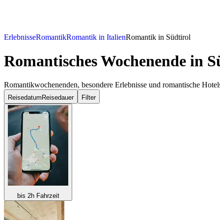
Erlebnisse
Romantik
Romantik in Italien
Romantik in Südtirol
Romantisches Wochenende
in S
Romantikwochenenden, besondere Erlebnisse und romantische Hotels i
Reisedatum
Reisedauer
Filter
bis 2h Fahrzeit