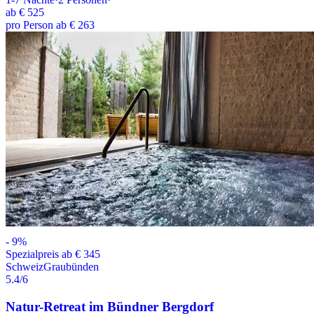
ab
€ 525
pro Person ab € 263
-
9
%
Spezialpreis ab € 345
Schweiz
Graubünden
5.4
/6
Natur-Retreat im Bündner Bergdorf