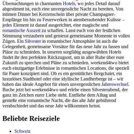
Übernachtungen in charmanten
Hotels
, wo jedes Detail darauf
abgestimmt ist, euch eine unvergessliche Nacht zu bereiten. Von
intimen Dinner bei Kerzenschein über private Champagner-
Empfänge bis hin zu Feuerwerken in atemberaubender Kulisse –
jedes Element ist darauf ausgerichtet, eine magische und
romantische Auszeit
zu schaffen. Lasst euch von der festlichen
Stimmung verzaubern und geniesst gemeinsame Momente in vollen
Zügen. Ein
Silvester
in romantischer Atmosphäre ist auch die
Gelegenheit, gemeinsame Vorsätze für das neue Jahr zu fassen und
Pläne zu schmieden. In unseren sorgfältig ausgewählten Hotels
findet ihr den perfekten Rückzugsort, um in aller Ruhe über eure
Zukunft zu sprechen und Pläne zu schmieden. weekend4two bietet
euch einzigartige Erlebnisse in romantischen Locations, die speziell
für Paare konzipiert sind. Ob es ein gemütliches Bergchalet, ein
luxuriöses Stadthotel oder eine idyllische Landherberge ist – wir
haben das ideale Angebot für einen unvergesslichen
Jahreswechsel
.
Buche jetzt bei weekend4two und erlebe einen Silvesterabend, der
ganz im Zeichen eurer Liebe steht. Entfliehe dem Alltag und
genieße eine romantische Nacht, die das alte Jahr gebührend
verabschiedet und das neue Jahr willkommen heisst.
Beliebte Reiseziele
Schweiz