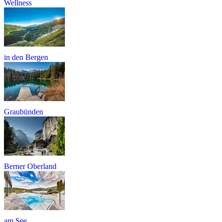
Wellness
in den Bergen
Graubünden
Berner Oberland
am See