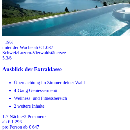
-
19
%
unter der Woche ab € 1.037
Schweiz
Luzern-Vierwaldstättersee
5.3
/6
Ausblick der Extraklasse
Übernachtung im Zimmer deiner Wahl
4-Gang Geniessermenü
Wellness- und Fitnessbereich
2 weitere Inhalte
1-7
Nächte
·
2
Personen
·
ab
€ 1.293
pro Person ab € 647