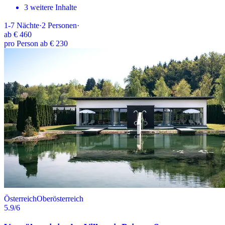
3 weitere Inhalte
1-7
Nächte
·
2
Personen
·
ab
€ 460
pro Person ab € 230
Österreich
Oberösterreich
5.9
/6