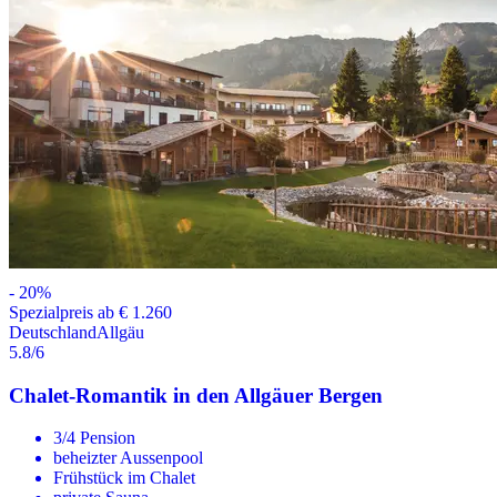
-
20
%
Spezialpreis ab € 1.260
Deutschland
Allgäu
5.8
/6
Chalet-Romantik in den Allgäuer Bergen
3/4 Pension
beheizter Aussenpool
Frühstück im Chalet