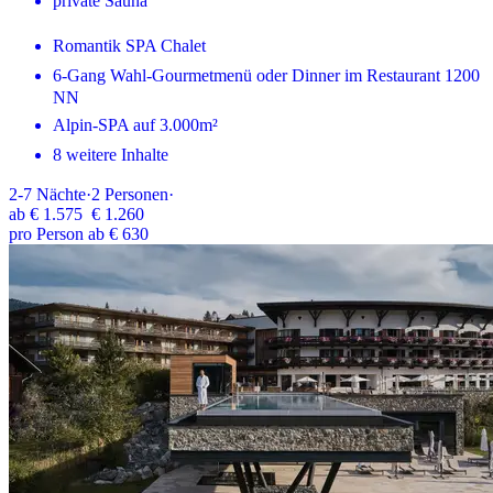
private Sauna
Romantik SPA Chalet
6-Gang Wahl-Gourmetmenü oder Dinner im Restaurant 1200
NN
Alpin-SPA auf 3.000m²
8 weitere Inhalte
2-7
Nächte
·
2
Personen
·
ab
€ 1.575
€ 1.260
pro Person ab € 630