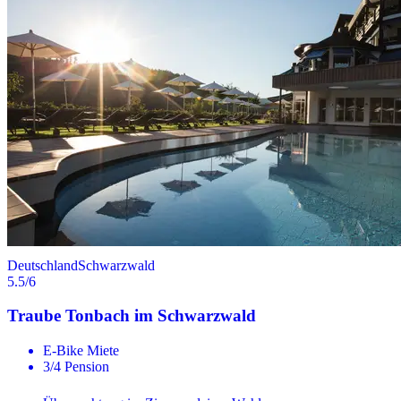
Deutschland
Schwarzwald
5.5
/6
Traube Tonbach im Schwarzwald
E-Bike Miete
3/4 Pension