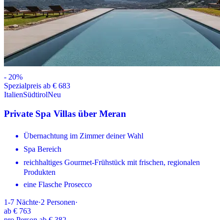
-
20
%
Spezialpreis ab € 683
Italien
Südtirol
Neu
Private Spa Villas über Meran
Übernachtung im Zimmer deiner Wahl
Spa Bereich
reichhaltiges Gourmet-Frühstück mit frischen, regionalen
Produkten
eine Flasche Prosecco
1-7
Nächte
·
2
Personen
·
ab
€ 763
pro Person ab € 382