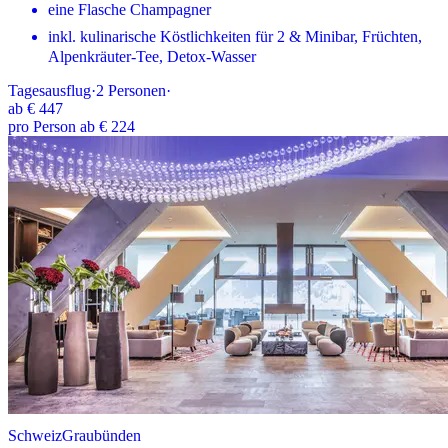
eine Flasche Champagner
inkl. kulinarische Köstlichkeiten für 2 & Minibar, Früchten,
Alpenkräuter-Tee, Detox-Wasser
Tagesausflug
·
2
Personen
·
ab
€ 447
pro Person ab € 224
Schweiz
Graubünden