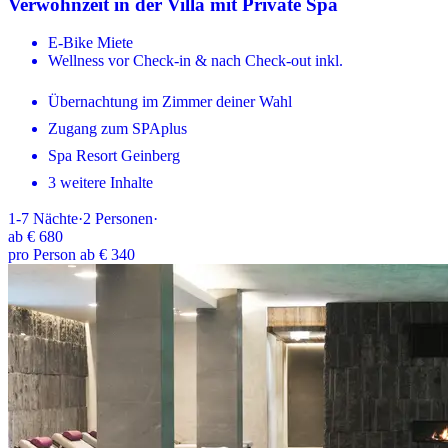
Verwöhnzeit in der Villa mit Private Spa
E-Bike Miete
Wellness vor Check-in & nach Check-out inkl.
Übernachtung im Zimmer deiner Wahl
Zugang zum SPAplus
Spa Resort Geinberg
3 weitere Inhalte
1-7
Nächte
·
2
Personen
·
ab
€ 680
pro Person ab € 340