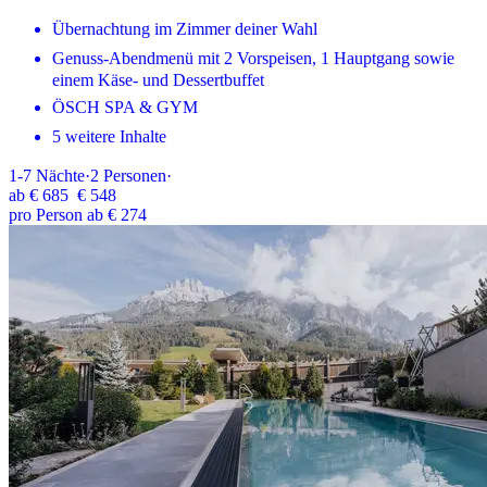
Übernachtung im Zimmer deiner Wahl
Genuss-Abendmenü mit 2 Vorspeisen, 1 Hauptgang sowie
einem Käse- und Dessertbuffet
ÖSCH SPA & GYM
5 weitere Inhalte
1-7
Nächte
·
2
Personen
·
ab
€ 685
€ 548
pro Person ab € 274