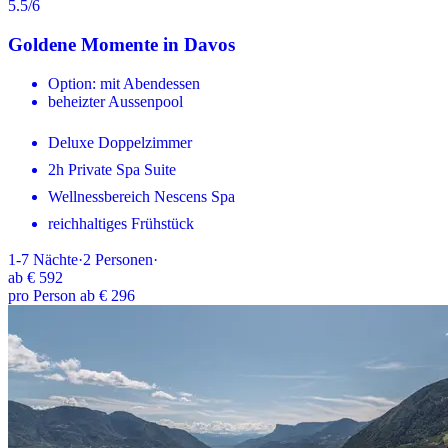
5.5
/6
Goldene Momente in Davos
Option: mit Abendessen
beheizter Aussenpool
Deluxe Doppelzimmer
2h Private Spa Suite
Wellnessbereich Nescens Spa
reichhaltiges Frühstück
1-7
Nächte
·
2
Personen
·
ab
€ 592
pro Person ab € 296