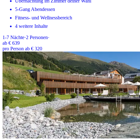
Übernachtung im Zimmer deiner Wahl
5-Gang Abendessen
Fitness- und Wellnessbereich
4 weitere Inhalte
1-7
Nächte
·
2
Personen
·
ab
€ 639
pro Person ab € 320