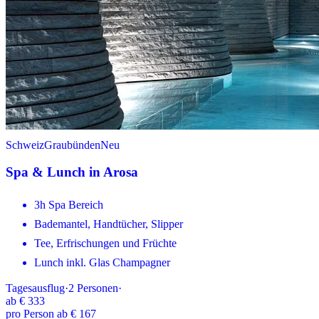
Schweiz
Graubünden
Neu
Spa & Lunch in Arosa
3h Spa Bereich
Bademantel, Handtücher, Slipper
Tee, Erfrischungen und Früchte
Lunch inkl. Glas Champagner
Tagesausflug
·
2
Personen
·
ab
€ 333
pro Person ab € 167