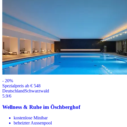
-
20
%
Spezialpreis ab € 548
Deutschland
Schwarzwald
5.9
/6
Wellness & Ruhe im Öschberghof
kostenlose Minibar
beheizter Aussenpool