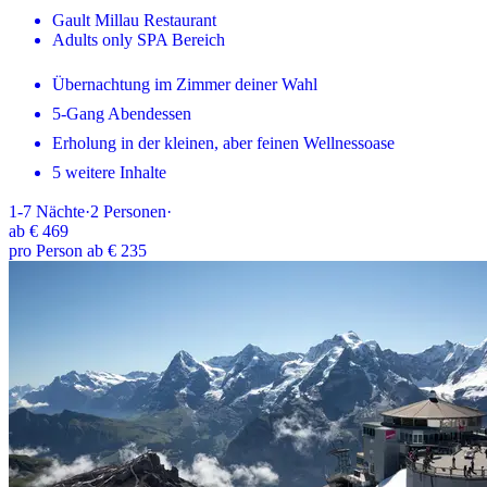
Gault Millau Restaurant
Adults only SPA Bereich
Übernachtung im Zimmer deiner Wahl
5-Gang Abendessen
Erholung in der kleinen, aber feinen Wellnessoase
5 weitere Inhalte
1-7
Nächte
·
2
Personen
·
ab
€ 469
pro Person ab € 235