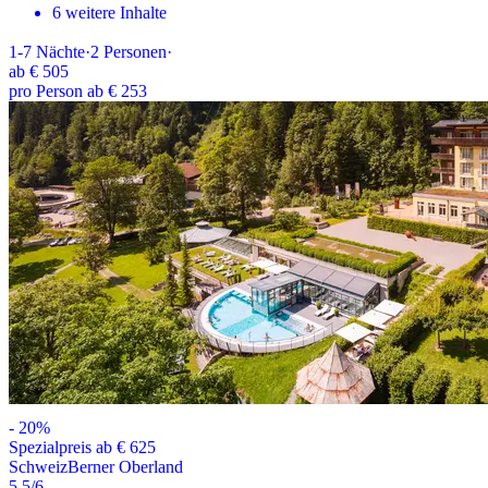
6 weitere Inhalte
1-7
Nächte
·
2
Personen
·
ab
€ 505
pro Person ab € 253
-
20
%
Spezialpreis ab € 625
Schweiz
Berner Oberland
5.5
/6