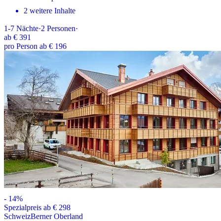
2 weitere Inhalte
1-7
Nächte
·
2
Personen
·
ab
€ 391
pro Person ab € 196
-
14
%
Spezialpreis ab € 298
Schweiz
Berner Oberland