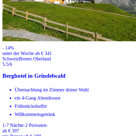
-
14
%
unter der Woche ab € 341
Schweiz
Berner Oberland
5.5
/6
Berghotel in Grindelwald
Übernachtung im Zimmer deiner Wahl
ein 4-Gang Abendessen
Frühstücksbuffet
Willkommensgetränk
1-7
Nächte
·
2
Personen
·
ab
€ 397