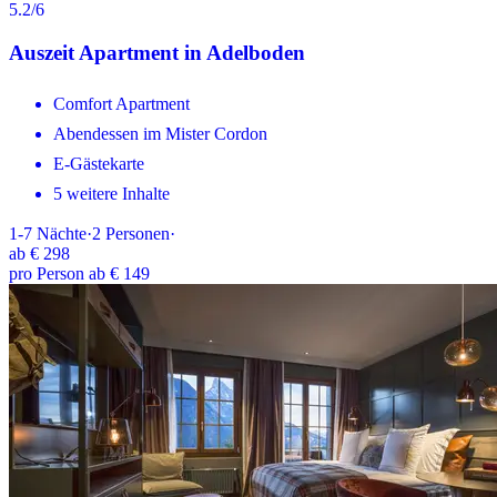
5.2
/6
Auszeit Apartment in Adelboden
Comfort Apartment
Abendessen im Mister Cordon
E-Gästekarte
5 weitere Inhalte
1-7
Nächte
·
2
Personen
·
ab
€ 298
pro Person ab € 149