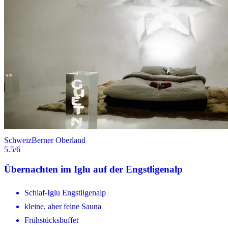
Schweiz
Berner Oberland
5.5
/6
Übernachten im Iglu auf der Engstligenalp
Schlaf-Iglu Engstligenalp
kleine, aber feine Sauna
Frühstücksbuffet