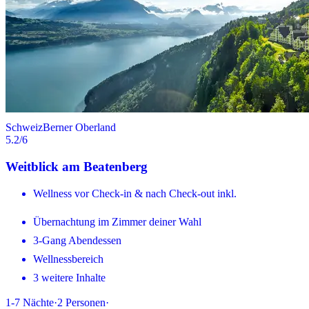
Schweiz
Berner Oberland
5.2
/6
Weitblick am Beatenberg
Wellness vor Check-in & nach Check-out inkl.
Übernachtung im Zimmer deiner Wahl
3-Gang Abendessen
Wellnessbereich
3 weitere Inhalte
1-7
Nächte
·
2
Personen
·