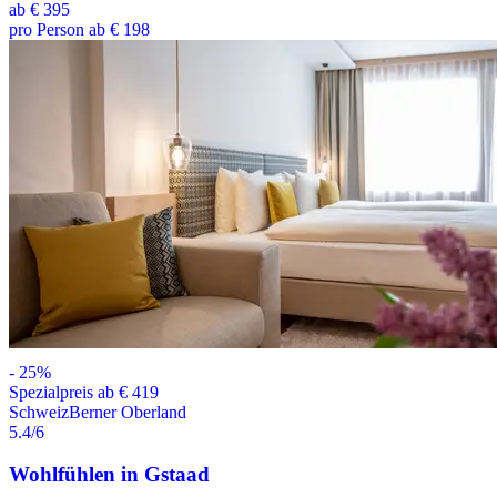
ab
€ 395
pro Person ab € 198
-
25
%
Spezialpreis ab € 419
Schweiz
Berner Oberland
5.4
/6
Wohlfühlen in Gstaad