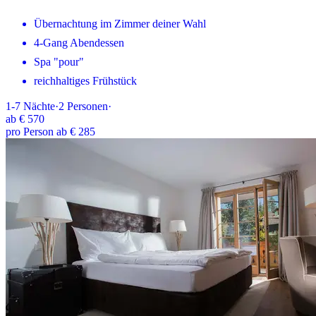
Übernachtung im Zimmer deiner Wahl
4-Gang Abendessen
Spa "pour"
reichhaltiges Frühstück
1-7
Nächte
·
2
Personen
·
ab
€ 570
pro Person ab € 285