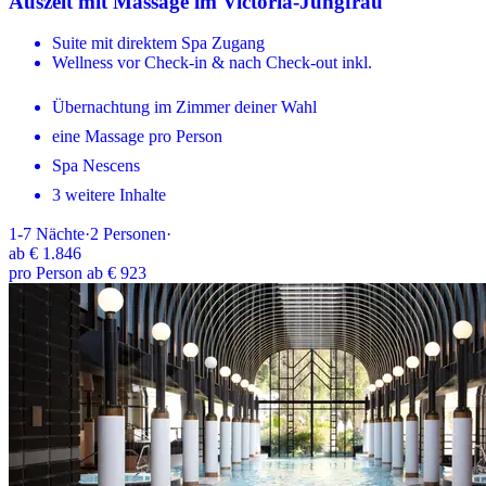
Auszeit mit Massage im Victoria-Jungfrau
Suite mit direktem Spa Zugang
Wellness vor Check-in & nach Check-out inkl.
Übernachtung im Zimmer deiner Wahl
eine Massage pro Person
Spa Nescens
3 weitere Inhalte
1-7
Nächte
·
2
Personen
·
ab
€ 1.846
pro Person ab € 923