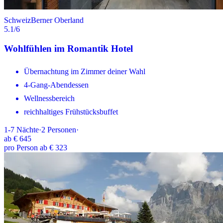
Schweiz
Berner Oberland
5.1
/6
Wohlfühlen im Romantik Hotel
Übernachtung im Zimmer deiner Wahl
4-Gang-Abendessen
Wellnessbereich
reichhaltiges Frühstücksbuffet
1-7
Nächte
·
2
Personen
·
ab
€ 645
pro Person ab € 323