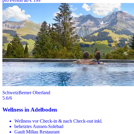
pro Person ab € 199
Schweiz
Berner Oberland
5.6
/6
Wellness in Adelboden
Wellness vor Check-in & nach Check-out inkl.
beheiztes Aussen-Solebad
Gault Millau Restaurant