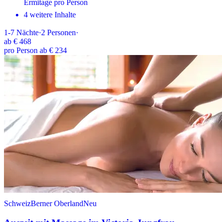
Ermitage pro Person
4 weitere Inhalte
1-7
Nächte
·
2
Personen
·
ab
€ 468
pro Person ab € 234
Schweiz
Berner Oberland
Neu