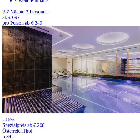
9 weitere Inhalte
2-7
Nächte
·
2
Personen
·
ab
€ 697
pro Person ab € 349
-
16
%
Spezialpreis ab € 208
Österreich
Tirol
5.8
/6