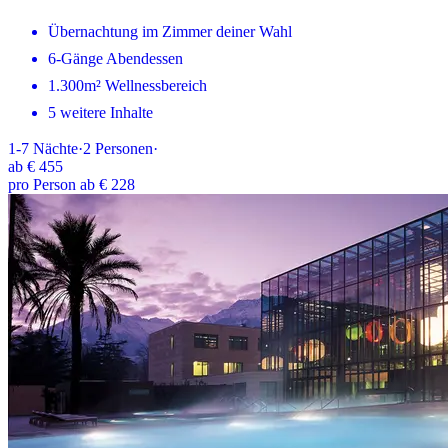
Übernachtung im Zimmer deiner Wahl
6-Gänge Abendessen
1.300m² Wellnessbereich
5 weitere Inhalte
1-7
Nächte
·
2
Personen
·
ab
€ 455
pro Person ab € 228