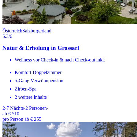
Österreich
Salzburgerland
5.3
/6
Natur & Erholung in Grossarl
Wellness vor Check-in & nach Check-out inkl.
Komfort-Doppelzimmer
5-Gang Verwöhnpension
Zirben-Spa
2 weitere Inhalte
2-7
Nächte
·
2
Personen
·
ab
€ 510
pro Person ab € 255