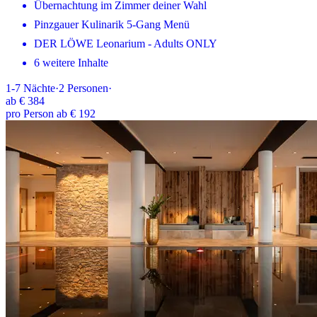
Übernachtung im Zimmer deiner Wahl
Pinzgauer Kulinarik 5-Gang Menü
DER LÖWE Leonarium - Adults ONLY
6 weitere Inhalte
1-7
Nächte
·
2
Personen
·
ab
€ 384
pro Person ab € 192