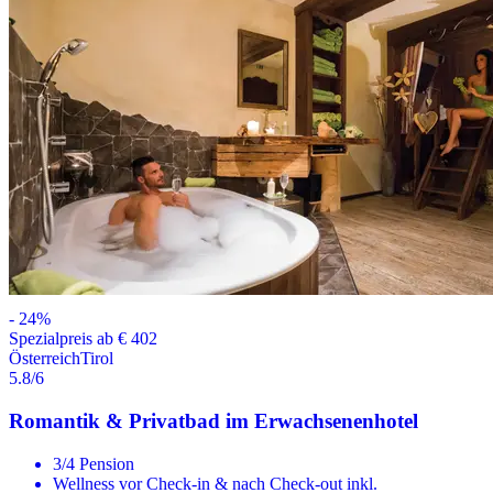
-
24
%
Spezialpreis ab € 402
Österreich
Tirol
5.8
/6
Romantik & Privatbad im Erwachsenenhotel
3/4 Pension
Wellness vor Check-in & nach Check-out inkl.