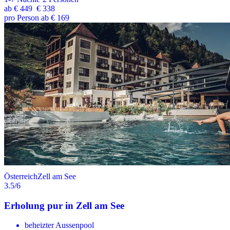
ab
€ 449
€ 338
pro Person ab € 169
Österreich
Zell am See
3.5
/6
Erholung pur in Zell am See
beheizter Aussenpool