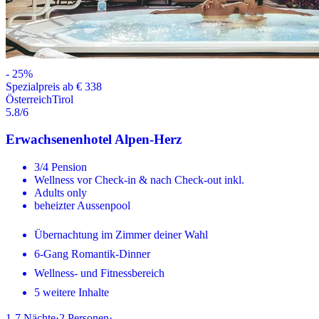
-
25
%
Spezialpreis ab € 338
Österreich
Tirol
5.8
/6
Erwachsenenhotel Alpen-Herz
3/4 Pension
Wellness vor Check-in & nach Check-out inkl.
Adults only
beheizter Aussenpool
Übernachtung im Zimmer deiner Wahl
6-Gang Romantik-Dinner
Wellness- und Fitnessbereich
5 weitere Inhalte
1-7
Nächte
·
2
Personen
·