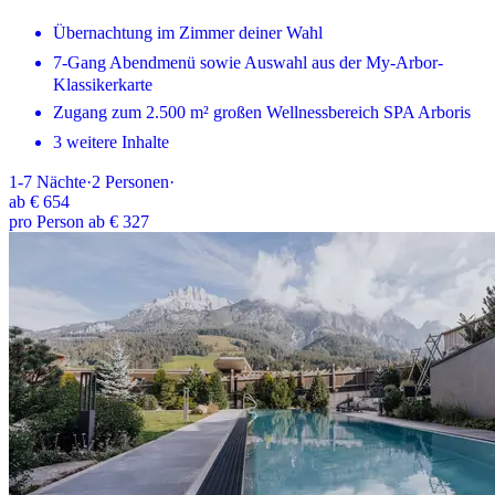
Übernachtung im Zimmer deiner Wahl
7-Gang Abendmenü sowie Auswahl aus der My-Arbor-
Klassikerkarte
Zugang zum 2.500 m² großen Wellnessbereich SPA Arboris
3 weitere Inhalte
1-7
Nächte
·
2
Personen
·
ab
€ 654
pro Person ab € 327