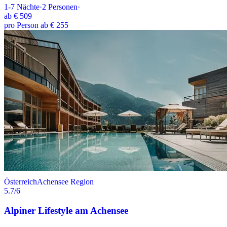
1-7
Nächte
·
2
Personen
·
ab
€ 509
pro Person ab € 255
Österreich
Achensee Region
5.7
/6
Alpiner Lifestyle am Achensee