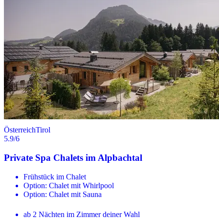
Österreich
Tirol
5.9
/6
Private Spa Chalets im Alpbachtal
Frühstück im Chalet
Option: Chalet mit Whirlpool
Option: Chalet mit Sauna
ab 2 Nächten im Zimmer deiner Wahl