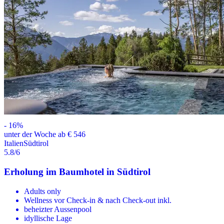
-
16
%
unter der Woche ab € 546
Italien
Südtirol
5.8
/6
Erholung im Baumhotel in Südtirol
Adults only
Wellness vor Check-in & nach Check-out inkl.
beheizter Aussenpool
idyllische Lage