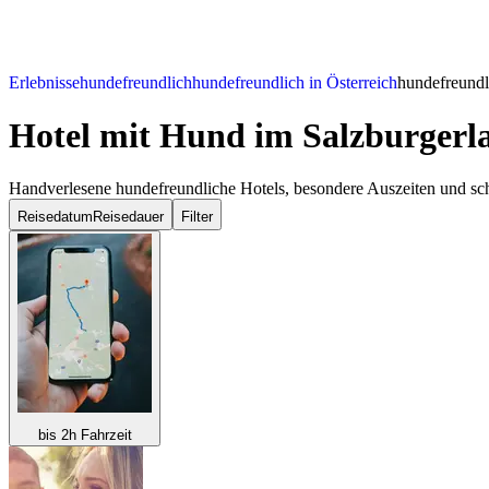
Erlebnisse
hundefreundlich
hundefreundlich in Österreich
hundefreundl
Hotel mit Hund
im Salzburgerl
Handverlesene hundefreundliche Hotels, besondere Auszeiten und sc
Reisedatum
Reisedauer
Filter
bis 2h Fahrzeit