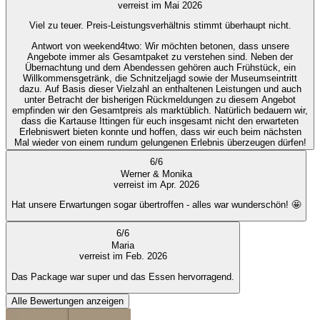
verreist im Mai 2026
Viel zu teuer. Preis-Leistungsverhältnis stimmt überhaupt nicht.
Antwort von weekend4two
: Wir möchten betonen, dass unsere
Angebote immer als Gesamtpaket zu verstehen sind. Neben der
Übernachtung und dem Abendessen gehören auch Frühstück, ein
Willkommensgetränk, die Schnitzeljagd sowie der Museumseintritt
dazu. Auf Basis dieser Vielzahl an enthaltenen Leistungen und auch
unter Betracht der bisherigen Rückmeldungen zu diesem Angebot
empfinden wir den Gesamtpreis als marktüblich. Natürlich bedauern wir,
dass die Kartause Ittingen für euch insgesamt nicht den erwarteten
Erlebniswert bieten konnte und hoffen, dass wir euch beim nächsten
Mal wieder von einem rundum gelungenen Erlebnis überzeugen dürfen!
6
/
6
Werner & Monika
verreist im Apr. 2026
Hat unsere Erwartungen sogar übertroffen - alles war wunderschön! 🤩
6
/
6
Maria
verreist im Feb. 2026
Das Package war super und das Essen hervorragend.
Alle Bewertungen anzeigen