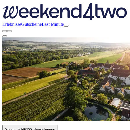
Erlebnisse
Gutscheine
Last Minute
Genial
5.5
/6
122 Bewertungen