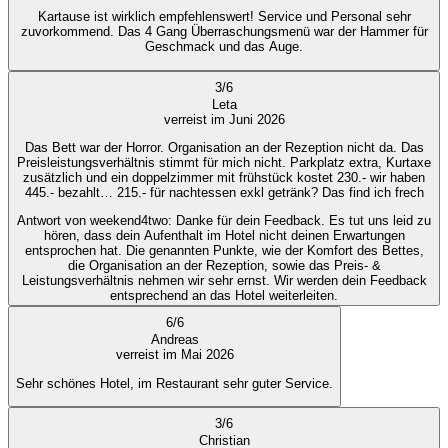
Kartause ist wirklich empfehlenswert! Service und Personal sehr
zuvorkommend. Das 4 Gang Überraschungsmenü war der Hammer für
Geschmack und das Auge.
3
/
6
Leta
verreist im Juni 2026
Das Bett war der Horror. Organisation an der Rezeption nicht da. Das
Preisleistungsverhältnis stimmt für mich nicht. Parkplatz extra, Kurtaxe
zusätzlich und ein doppelzimmer mit frühstück kostet 230.- wir haben
445.- bezahlt… 215.- für nachtessen exkl getränk? Das find ich frech
Antwort von weekend4two
: Danke für dein Feedback. Es tut uns leid zu
hören, dass dein Aufenthalt im Hotel nicht deinen Erwartungen
entsprochen hat. Die genannten Punkte, wie der Komfort des Bettes,
die Organisation an der Rezeption, sowie das Preis- &
Leistungsverhältnis nehmen wir sehr ernst. Wir werden dein Feedback
entsprechend an das Hotel weiterleiten.
6
/
6
Andreas
verreist im Mai 2026
Sehr schönes Hotel, im Restaurant sehr guter Service.
3
/
6
Christian