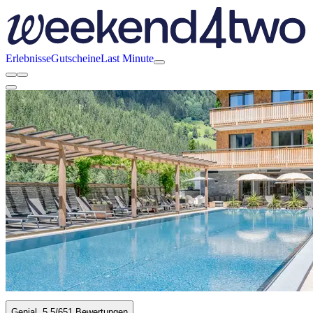
Erlebnisse
Gutscheine
Last Minute
Genial
5.5
/6
51 Bewertungen