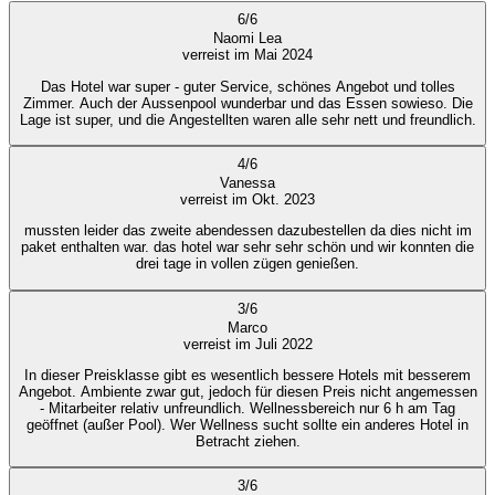
6
/
6
Naomi Lea
verreist im Mai 2024
Das Hotel war super - guter Service, schönes Angebot und tolles
Zimmer. Auch der Aussenpool wunderbar und das Essen sowieso. Die
Lage ist super, und die Angestellten waren alle sehr nett und freundlich.
4
/
6
Vanessa
verreist im Okt. 2023
mussten leider das zweite abendessen dazubestellen da dies nicht im
paket enthalten war. das hotel war sehr sehr schön und wir konnten die
drei tage in vollen zügen genießen.
3
/
6
Marco
verreist im Juli 2022
In dieser Preisklasse gibt es wesentlich bessere Hotels mit besserem
Angebot. Ambiente zwar gut, jedoch für diesen Preis nicht angemessen
- Mitarbeiter relativ unfreundlich. Wellnessbereich nur 6 h am Tag
geöffnet (außer Pool). Wer Wellness sucht sollte ein anderes Hotel in
Betracht ziehen.
3
/
6