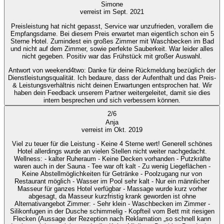
Simone
verreist im Sept. 2021
Preisleistung hat nicht gepasst, Service war unzufrieden, vorallem die
Empfangsdame. Bei diesem Preis erwartet man eigentlich schon ein 5
Sterne Hotel. Zumindest ein großes Zimmer mit Waschbecken im Bad
und nicht auf dem Zimmer, sowie perfekte Sauberkeit. War leider alles
nicht gegeben. Positiv war das Frühstück mit großer Auswahl.
Antwort von weekend4two
: Danke für deine Rückmeldung bezüglich der
Dienstleistungsqualität. Ich bedaure, dass der Aufenthalt und das Preis-
& Leistungsverhältnis nicht deinen Erwartungen entsprochen hat. Wir
haben dein Feedback unserem Partner weitergeleitet, damit sie dies
intern besprechen und sich verbessern können.
2
/
6
Anja
verreist im Okt. 2019
Viel zu teuer für die Leistung - Keine 4 Sterne wert! Generell schönes
Hotel allerdings wurde an vielen Stellen nicht weiter nachgedacht.
Wellness: - kalter Ruheraum - Keine Decken vorhanden - Putzkräfte
waren auch in der Sauna - Tee war oft kalt - Zu wenig Liegeflächen -
Keine Abstellmöglichkeiten für Getränke - Poolzugang nur von
Restaurant möglich - Wasser im Pool sehr kalt - Nur ein männlicher
Masseur für ganzes Hotel verfügbar - Massage wurde kurz vorher
abgesagt, da Masseur kurzfristig krank geworden ist ohne
Alternativangebot Zimmer: - Sehr klein - Waschbecken im Zimmer -
Silikonfugen in der Dusche schimmelig - Kopfteil vom Bett mit riesigen
Flecken (Aussage der Rezeption nach Reklamation „so schnell kann