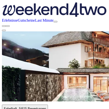
Erlebnisse
Gutscheine
Last Minute
Fabelhaft
5
/6
15 Bewertungen