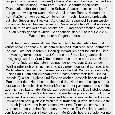
das jetzt nicht gereinigt werden“) - Keine Minibar - Dreckige Bettdecke -
Sehr hellhörig Restaurant: - keine Beschriftungen beim
Frühstücksbuffet (falls jmd. kein Schwein/ Lactose etc. essen kann) -
Insgesamt wenig Auswahl - Kein Auffüllen von Rührei/ Nüssen etc. -
kein Abräumen von benutzten Tellern am Tisch - Essen grundsätzlich
gut aber Suppen nicht lecker - Aufgrund der Saisonschließung wurden
uns an den letzten beiden Tagen nur Reste angeboten Wir haben einige
der Punkte an der Rezeption bereits am 2. Tag angesprochen woraufhin
auch nichts geändert wurde. Sehr schade sich für so viel Geld ein
Wochenende nur aufregen zu müssen.
Antwort von weekend4two
: Besten Dank für dein ehrliches und
konstruktive Feedback zu deinem Aufenthalt. Wir sind sehr überrascht,
da das Hotel bei unseren Kunden grundsätzlich sehr beliebt ist. Dein
Massagetermin musste auf Grund einer Erkrankung tatsächlich
abgesagt werden. Zum Glück konnte dein Termin ohne zusätzliche
Umstände am nächsten Tag nachgeholt werden. Dass dir der
Wellnessbereich offensichtlich nicht zusagen konnte ist schade. Das
Wohlbefinden ist natürlich immer sehr individuel. Wir hoffen dennoch,
dass du zu einigen entspannten Stunden gekommen bist. Uns ist
gerade Qualität, Hygiene und Service wichtig, deshalb haben wir alle
Punkte mit dem Hotel besprochen und das Hotel entschuldigt sich für
die Unannehmlichkeiten. Fehler können immer passieren - dies sollte
aber nicht zu Lasten der Kundenzufriedenheit fallen. Das Hotelpersonal
ist stets bemüht, die Mahlzeiten so abwechslungsreich wie möglich zu
gestalten. Falls den Gästen bei einer Mahlzeit etwas fehlen sollte oder
Unklarheiten bezüglich Allergien etc auftauchen, dürfen sich die Gäste
auch jederzeit ans Hotelpersonal wenden. Gerne können wir dir
versichern, dass keine Reste serviert wurden. Der Qualitätsstandard
vom Essen bleibt beim Hotel bis zum Menü sehr hoch. Schade, konnte