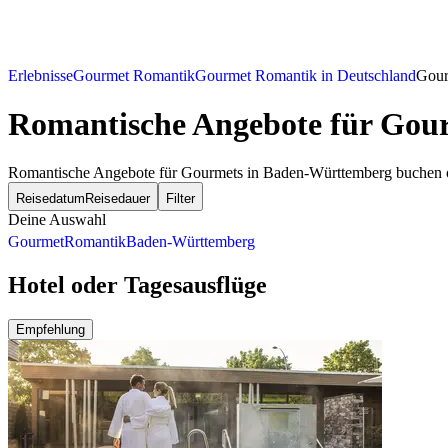
Erlebnisse
Gourmet Romantik
Gourmet Romantik in Deutschland
Gour
Romantische Angebote für Gou
Romantische Angebote für Gourmets in Baden-Württemberg buchen 
Reisedatum
Reisedauer
Filter
Deine Auswahl
Gourmet
Romantik
Baden-Württemberg
Hotel oder Tagesausflüge
Empfehlung