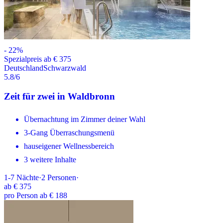
-
22
%
Spezialpreis ab € 375
Deutschland
Schwarzwald
5.8
/6
Zeit für zwei in Waldbronn
Übernachtung im Zimmer deiner Wahl
3-Gang Überraschungsmenü
hauseigener Wellnessbereich
3 weitere Inhalte
1-7
Nächte
·
2
Personen
·
ab
€ 375
pro Person ab € 188