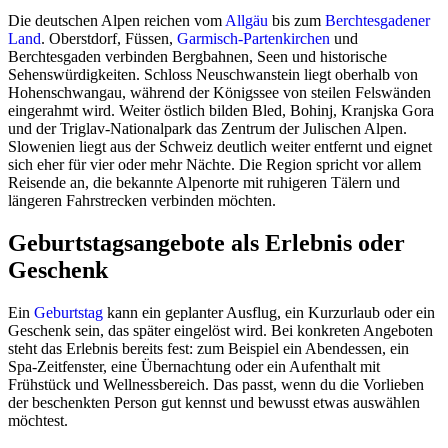
Die deutschen Alpen reichen vom
Allgäu
bis zum
Berchtesgadener
Land
. Oberstdorf, Füssen,
Garmisch-Partenkirchen
und
Berchtesgaden verbinden Bergbahnen, Seen und historische
Sehenswürdigkeiten. Schloss Neuschwanstein liegt oberhalb von
Hohenschwangau, während der Königssee von steilen Felswänden
eingerahmt wird. Weiter östlich bilden Bled, Bohinj, Kranjska Gora
und der Triglav-Nationalpark das Zentrum der Julischen Alpen.
Slowenien liegt aus der Schweiz deutlich weiter entfernt und eignet
sich eher für vier oder mehr Nächte. Die Region spricht vor allem
Reisende an, die bekannte Alpenorte mit ruhigeren Tälern und
längeren Fahrstrecken verbinden möchten.
Geburtstagsangebote als Erlebnis oder
Geschenk
Ein
Geburtstag
kann ein geplanter Ausflug, ein Kurzurlaub oder ein
Geschenk sein, das später eingelöst wird. Bei konkreten Angeboten
steht das Erlebnis bereits fest: zum Beispiel ein Abendessen, ein
Spa-Zeitfenster, eine Übernachtung oder ein Aufenthalt mit
Frühstück und Wellnessbereich. Das passt, wenn du die Vorlieben
der beschenkten Person gut kennst und bewusst etwas auswählen
möchtest.