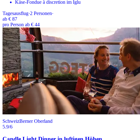
Käse-Fondue à discretion im Iglu
Tagesausflug
·
2
Personen
·
ab
€ 87
pro Person ab € 44
Schweiz
Berner Oberland
5.9
/6
Candle Light Dinner in luftigen Höhen