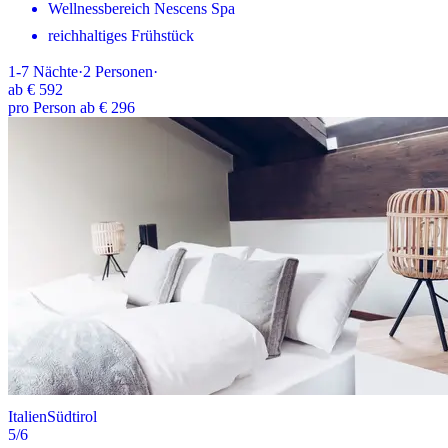
Wellnessbereich Nescens Spa
reichhaltiges Frühstück
1-7
Nächte
·
2
Personen
·
ab
€ 592
pro Person ab € 296
Italien
Südtirol
5
/6