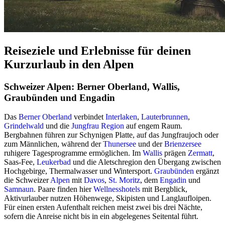
Reiseziele und Erlebnisse für deinen
Kurzurlaub in den Alpen
Schweizer Alpen: Berner Oberland, Wallis,
Graubünden und Engadin
Das
Berner Oberland
verbindet
Interlaken
,
Lauterbrunnen
,
Grindelwald
und die
Jungfrau Region
auf engem Raum.
Bergbahnen führen zur Schynigen Platte, auf das Jungfraujoch oder
zum Männlichen, während der
Thunersee
und der
Brienzersee
ruhigere Tagesprogramme ermöglichen. Im
Wallis
prägen
Zermatt
,
Saas-Fee,
Leukerbad
und die Aletschregion den Übergang zwischen
Hochgebirge, Thermalwasser und Wintersport.
Graubünden
ergänzt
die Schweizer
Alpen
mit
Davos
,
St. Moritz
, dem
Engadin
und
Samnaun
. Paare finden hier
Wellnesshotels
mit Bergblick,
Aktivurlauber nutzen Höhenwege, Skipisten und Langlaufloipen.
Für einen ersten Aufenthalt reichen meist zwei bis drei Nächte,
sofern die Anreise nicht bis in ein abgelegenes Seitental führt.