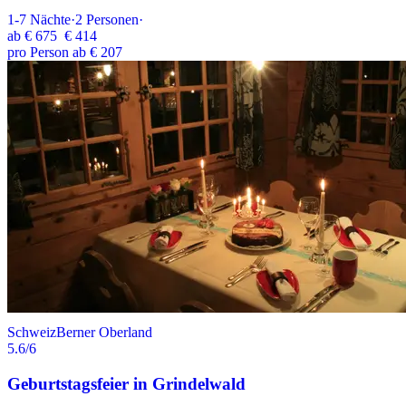
1-7
Nächte
·
2
Personen
·
ab
€ 675
€ 414
pro Person ab € 207
Schweiz
Berner Oberland
5.6
/6
Geburtstagsfeier in Grindelwald