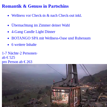
Romantik & Genuss in Partschins
Wellness vor Check-in & nach Check-out inkl.
Übernachtung im Zimmer deiner Wahl
4-Gang Candle Light Dinner
BOTANGO SPA mit Wellness-Oase und Ruheraum
6 weitere Inhalte
1-7
Nächte
·
2
Personen
·
ab
€ 525
pro Person ab € 263