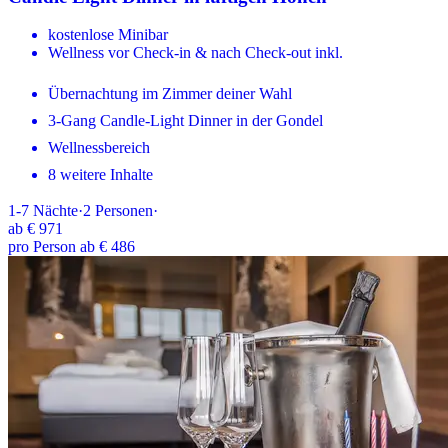
kostenlose Minibar
Wellness vor Check-in & nach Check-out inkl.
Übernachtung im Zimmer deiner Wahl
3-Gang Candle-Light Dinner in der Gondel
Wellnessbereich
8 weitere Inhalte
1-7
Nächte
·
2
Personen
·
ab
€ 971
pro Person ab € 486