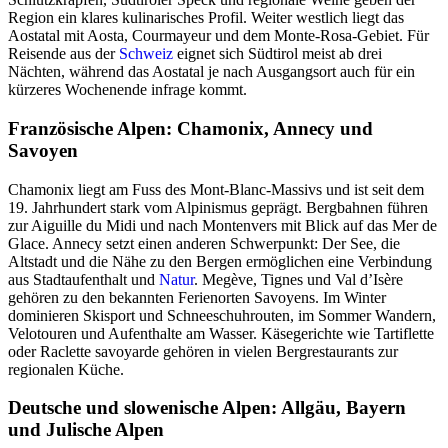
Region ein klares kulinarisches Profil. Weiter westlich liegt das
Aostatal mit Aosta, Courmayeur und dem Monte-Rosa-Gebiet. Für
Reisende aus der
Schweiz
eignet sich Südtirol meist ab drei
Nächten, während das Aostatal je nach Ausgangsort auch für ein
kürzeres Wochenende infrage kommt.
Französische Alpen: Chamonix, Annecy und
Savoyen
Chamonix liegt am Fuss des Mont-Blanc-Massivs und ist seit dem
19. Jahrhundert stark vom Alpinismus geprägt. Bergbahnen führen
zur Aiguille du Midi und nach Montenvers mit Blick auf das Mer de
Glace. Annecy setzt einen anderen Schwerpunkt: Der See, die
Altstadt und die Nähe zu den Bergen ermöglichen eine Verbindung
aus Stadtaufenthalt und
Natur
. Megève, Tignes und Val d’Isère
gehören zu den bekannten Ferienorten Savoyens. Im Winter
dominieren Skisport und Schneeschuhrouten, im Sommer Wandern,
Velotouren und Aufenthalte am Wasser. Käsegerichte wie Tartiflette
oder Raclette savoyarde gehören in vielen Bergrestaurants zur
regionalen Küche.
Deutsche und slowenische Alpen: Allgäu, Bayern
und Julische Alpen