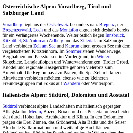
Österreichische Alpen: Vorarlberg, Tirol und
Salzburger Land
Vorarlberg
liegt aus der
Ostschweiz
besonders nah.
Bregenz
, der
Bregenzerwald
,
Lech
und das
Montafon
eignen sich deshalb bereits
für ein verlängertes Wochenende. Weiter östlich liegen
Innsbruck
,
Kitzbühel
,
St. Anton am Arlberg
und das
Zillertal
. Im Salzburger
Land verbinden
Zell am See
und
Kaprun
einen grossen See mit dem
vergletscherten Kitzsteinhorn. Im
Sommer
stehen Wanderwege,
Bergbahnen und Passstrassen im Vordergrund, im
Winter
Skigebiete, Langlaufloipen und Winterwanderungen. Tiroler Gröstl,
Knödel und regionale Käsegerichte gehören vielerorts zum
Aufenthalt. Die Region passt zu Paaren, die Spa-Zeit mit kurzen
Aktivitäten verbinden möchten, ebenso wie zu kleineren
Freundesgruppen mit Fokus auf
Wandern
oder Wintersport.
Italienische Alpen: Südtirol, Dolomiten und Aostatal
Südtirol
verbindet alpine Landschaften mit italienisch geprägter
Alltagskultur.
Meran
, Bozen, Brixen und das Pustertal unterscheiden
sich durch Höhenlage, Architektur und Klima. In den Dolomiten
prägen die Drei Zinnen, das Grödnertal, Alta Badia und die Seiser
Alm helle Kalkformationen und weitläufige Hochflächen.
Schlutzkrapfen, Südtiroler Speck und regionale Weine geben der