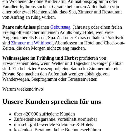
ein Wochenende ohne Kinderlärm, Animationsprogramm oder
Familienrhythmus suchen. Gerade bei kurzen Aufenthalten von
einer oder zwei Nächten zählt, dass Spa, Zimmer und Restaurant
von Anfang an ruhig wirken.
Paare mit Anlass
planen
Geburtstag
, Jahrestag oder einen freien
Freitag oft einfacher mit einem Adults-only-Hotel, weil viele
Angebote bereits Essen, Spa-Zeit oder Extras enthalten. Praktisch
sind
Zimmer mit Whirlpool
, Abendessen im Hotel und Check-out-
Zeiten, die den Morgen nicht zu eng machen.
Wellnessgäste im Frühling und Herbst
profitieren von
Erwachsenenhotels, wenn Wetter und Tageslicht weniger planbar
sind. Ein beheizter Aussenpool, eine Sauna im Zimmer oder ein
Private Spa machen den Aufenthalt weniger abhängig von
Wanderwegen, Seeprogramm oder Terrassenwetter.
Warum weekend4two
Unsere Kunden sprechen für uns
über 420'000 zufriedene Kunden
Zufriedenheitsgarantie, vorteilhaft stornierbar
nur sehr gut bewertete Erlebnisse & Hotels
kostenlose Beratung, keine Buchungsgebühren