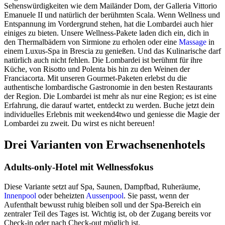
Sehenswürdigkeiten wie dem Mailänder Dom, der Galleria Vittorio
Emanuele II und natürlich der berühmten Scala. Wenn Wellness und
Entspannung im Vordergrund stehen, hat die Lombardei auch hier
einiges zu bieten. Unsere Wellness-Pakete laden dich ein, dich in
den Thermalbädern von Sirmione zu erholen oder eine
Massage
in
einem Luxus-Spa in Brescia zu genießen. Und das Kulinarische darf
natürlich auch nicht fehlen. Die Lombardei ist berühmt für ihre
Küche, von Risotto und Polenta bis hin zu den Weinen der
Franciacorta. Mit unseren Gourmet-Paketen erlebst du die
authentische lombardische Gastronomie in den besten Restaurants
der Region. Die Lombardei ist mehr als nur eine Region; es ist eine
Erfahrung, die darauf wartet, entdeckt zu werden. Buche jetzt dein
individuelles Erlebnis mit weekend4two und geniesse die Magie der
Lombardei zu zweit. Du wirst es nicht bereuen!
Drei Varianten von Erwachsenenhotels
Adults-only-Hotel mit Wellnessfokus
Diese Variante setzt auf Spa, Saunen, Dampfbad, Ruheräume,
Innenpool
oder beheizten
Aussenpool
. Sie passt, wenn der
Aufenthalt bewusst ruhig bleiben soll und der Spa-Bereich ein
zentraler Teil des Tages ist. Wichtig ist, ob der Zugang bereits vor
Check-in oder nach Check-out möglich ist.