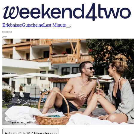
Erlebnisse
Gutscheine
Last Minute
Fabelhaft
5
/6
17 Bewertungen