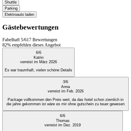
Shuttle
Parking
Elektroauto laden
Gästebewertungen
Fabelhaft
5
/
6
17
Bewertungen
82%
empfehlen dieses Angebot
6
/
6
Katrin
verreist im März 2026
Es war traumhaft, vielen schöne Details
3
/
6
Anna
verreist im Feb. 2026
Package vollkommen den Preis wert, da das hotel schon ziemlich in
die jahre gekommen ist wäre es mir ohne gutschein zu teuer gewesen
6
/
6
Thomas
verreist im Dez. 2019