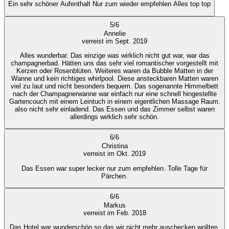
Ein sehr schöner Aufenthalt Nur zum wieder empfehlen Alles top top
5
/
6
Annelie
verreist im Sept. 2019
Alles wunderbar. Das einzige was wirklich nicht gut war, war das
champagnerbad. Hätten uns das sehr viel romantischer vorgestellt mit
Kerzen oder Rosenblüten. Weiteres waren da Bubble Matten in der
Wanne und kein richtiges whirlpool. Diese ansteckbaren Matten waren
viel zu laut und nicht besonders bequem. Das sogenannte Himmelbett
nach der Champagnerwanne war einfach nur eine schnell hingestellte
Gartencouch mit einem Leintuch in einem eigentlichen Massage Raum.
also nicht sehr einladend. Das Essen und das Zimmer selbst waren
allerdings wirklich sehr schön.
6
/
6
Christina
verreist im Okt. 2019
Das Essen war super lecker nur zum empfehlen. Tolle Tage für
Pärchen.
6
/
6
Markus
verreist im Feb. 2018
Das Hotel war wunderschön,so das wir nicht mehr auschecken wollten.