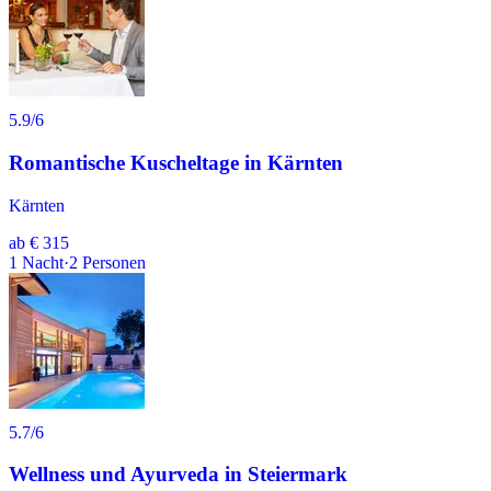
5.9
/6
Romantische Kuscheltage in Kärnten
Kärnten
ab
€ 315
1
Nacht
·
2
Personen
5.7
/6
Wellness und Ayurveda in Steiermark