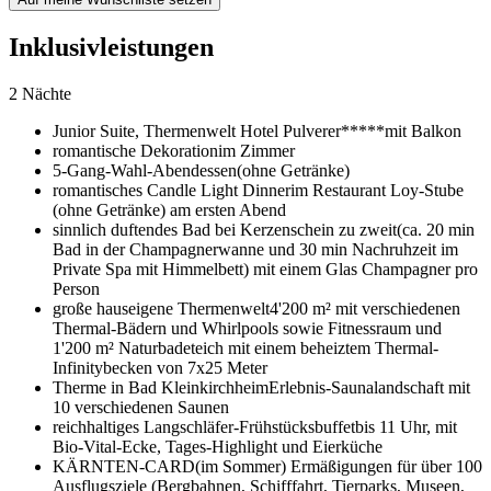
Inklusivleistungen
2 Nächte
Junior Suite,
Thermenwelt Hotel Pulverer*****
mit Balkon
romantische Dekoration
im Zimmer
5-Gang-Wahl-Abendessen
(ohne Getränke)
romantisches Candle Light Dinner
im Restaurant Loy-Stube
(ohne Getränke) am ersten Abend
sinnlich duftendes Bad bei Kerzenschein zu zweit
(ca. 20 min
Bad in der Champagnerwanne und 30 min Nachruhzeit im
Private Spa mit Himmelbett) mit einem Glas Champagner pro
Person
große hauseigene Thermenwelt
4'200 m² mit verschiedenen
Thermal-Bädern und Whirlpools sowie Fitnessraum und
1'200 m² Naturbadeteich mit einem beheiztem Thermal-
Infinitybecken von 7x25 Meter
Therme in Bad Kleinkirchheim
Erlebnis-Saunalandschaft mit
10 verschiedenen Saunen
reichhaltiges Langschläfer-Frühstücksbuffet
bis 11 Uhr, mit
Bio-Vital-Ecke, Tages-Highlight und Eierküche
KÄRNTEN-CARD
(im Sommer) Ermäßigungen für über 100
Ausflugsziele (Bergbahnen, Schifffahrt, Tierparks, Museen,