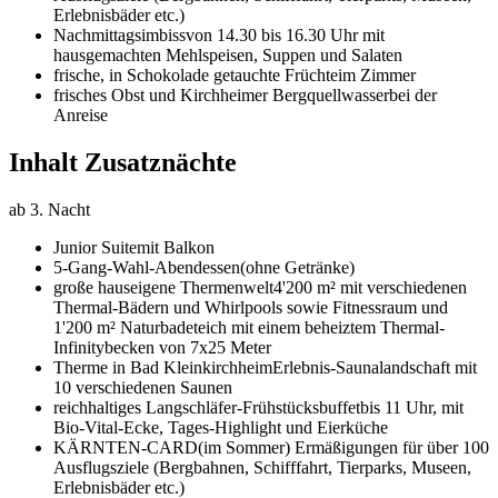
Erlebnisbäder etc.)
Nachmittagsimbiss
von 14.30 bis 16.30 Uhr mit
hausgemachten Mehlspeisen, Suppen und Salaten
frische, in Schokolade getauchte Früchte
im Zimmer
frisches Obst und Kirchheimer Bergquellwasser
bei der
Anreise
Inhalt Zusatznächte
ab 3. Nacht
Junior Suite
mit Balkon
5-Gang-Wahl-Abendessen
(ohne Getränke)
große hauseigene Thermenwelt
4'200 m² mit verschiedenen
Thermal-Bädern und Whirlpools sowie Fitnessraum und
1'200 m² Naturbadeteich mit einem beheiztem Thermal-
Infinitybecken von 7x25 Meter
Therme in Bad Kleinkirchheim
Erlebnis-Saunalandschaft mit
10 verschiedenen Saunen
reichhaltiges Langschläfer-Frühstücksbuffet
bis 11 Uhr, mit
Bio-Vital-Ecke, Tages-Highlight und Eierküche
KÄRNTEN-CARD
(im Sommer) Ermäßigungen für über 100
Ausflugsziele (Bergbahnen, Schifffahrt, Tierparks, Museen,
Erlebnisbäder etc.)