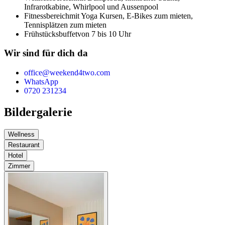
Infrarotkabine, Whirlpool und Aussenpool
Fitnessbereich
mit Yoga Kursen, E-Bikes zum mieten,
Tennisplätzen zum mieten
Frühstücksbuffet
von 7 bis 10 Uhr
Wir sind für dich da
office@weekend4two.com
WhatsApp
0720 231234
Bildergalerie
Wellness
Restaurant
Hotel
Zimmer