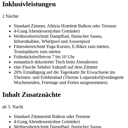
Inklusivleistungen
2 Nächte
Standard Zimmer,
Albizia Hotel
mit Balkon oder Terrasse
4-Gang Abendessen
(ohne Getränke)
Wellnessbereich
mit Dampfbad, finnischer Sauna,
Infrarotkabine, Whirlpool und Aussenpool
Fitnessbereich
mit Yoga Kursen, E-Bikes zum mieten,
Tennisplätzen zum mieten
Frühstücksbuffet
von 7 bis 10 Uhr
romantisch dekorierter Tisch beim Abendessen
eine Flasche Sekt
bei Ankunft auf dem Zimmer
20% Ermäßigung auf die Tageskarte für Erwachsene ins
Thermen- und Erlebnisbad (Therme Loipersdorf)
(verlängerte
Wochenenden, Feiertage und Ferien ausgenommen)
Inhalt Zusatznächte
ab 3. Nacht
Standard Zimmer
mit Balkon oder Terrasse
4-Gang Abendessen
(ohne Getränke)
Wellnessbereich
mit Dampfbad, finnischer Sauna,