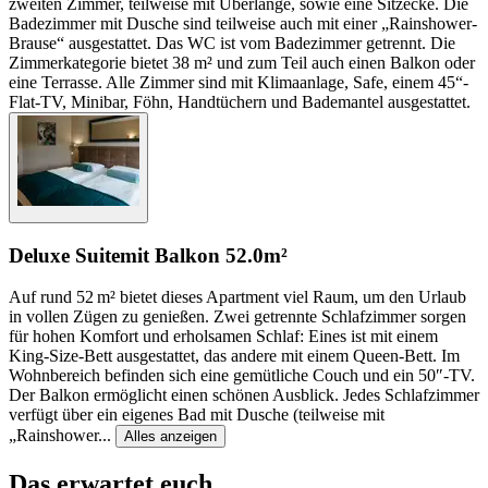
zweiten Zimmer, teilweise mit Überlänge, sowie eine Sitzecke. Die
Badezimmer mit Dusche sind teilweise auch mit einer „Rainshower-
Brause“ ausgestattet. Das WC ist vom Badezimmer getrennt. Die
Zimmerkategorie bietet 38 m² und zum Teil auch einen Balkon oder
eine Terrasse. Alle Zimmer sind mit Klimaanlage, Safe, einem 45“-
Flat-TV, Minibar, Föhn, Handtüchern und Bademantel ausgestattet.
Deluxe Suite
mit Balkon
52.0m²
Auf rund 52 m² bietet dieses Apartment viel Raum, um den Urlaub
in vollen Zügen zu genießen. Zwei getrennte Schlafzimmer sorgen
für hohen Komfort und erholsamen Schlaf: Eines ist mit einem
King-Size-Bett ausgestattet, das andere mit einem Queen-Bett. Im
Wohnbereich befinden sich eine gemütliche Couch und ein 50″-TV.
Der Balkon ermöglicht einen schönen Ausblick. Jedes Schlafzimmer
verfügt über ein eigenes Bad mit Dusche (teilweise mit
„Rainshower
...
Alles anzeigen
Das erwartet euch