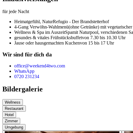
für jede Nacht
Heimatgefühl,
NaturRefugio - Der Brandstetterhof
4-Gang Verwöhn-Wahlmenü
(ohne Getränke) mit vegetarische
Wellness & Spa im AuszeitSpa
mit Naturpool, verschiedenen
gesundes & vitales Frühstücksbuffet
von 7.30 bis 10.30 Uhr
Jause oder hausgemachten Kuchen
von 15 bis 17 Uhr
Wir sind für dich da
office@weekend4two.com
WhatsApp
0720 231234
Bildergalerie
Wellness
Restaurant
Hotel
Zimmer
Umgebung