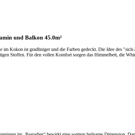
Kamin und Balkon
45.0m²
che im Kokon ist gradliniger und die Farben gedeckt. Die Idee des "si
ftigen Stoffen. Für den vollen Komfort sorgen das Himmelbett, die W
rgnügen im „Paaradies“ bewirkt eine weitere heilsame Dimension. D