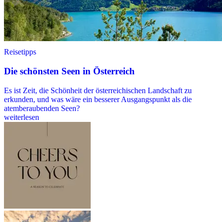
Reisetipps
Die schönsten Seen in Österreich
Es ist Zeit, die Schönheit der österreichischen Landschaft zu
erkunden, und was wäre ein besserer Ausgangspunkt als die
atemberaubenden Seen?
weiterlesen