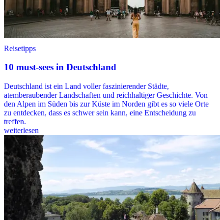
Reisetipps
10 must-sees in Deutschland
Deutschland ist ein Land voller faszinierender Städte,
atemberaubender Landschaften und reichhaltiger Geschichte. Von
den Alpen im Süden bis zur Küste im Norden gibt es so viele Orte
zu entdecken, dass es schwer sein kann, eine Entscheidung zu
treffen.
weiterlesen