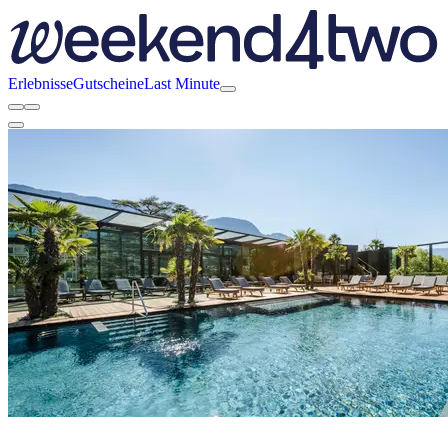
Erlebnisse
Gutscheine
Last Minute