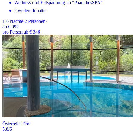
Wellness und Entspannung im "PaaradiesSPA"
2 weitere Inhalte
1-6
Nächte
·
2
Personen
·
ab
€ 692
pro Person ab € 346
Österreich
Tirol
5.8
/6