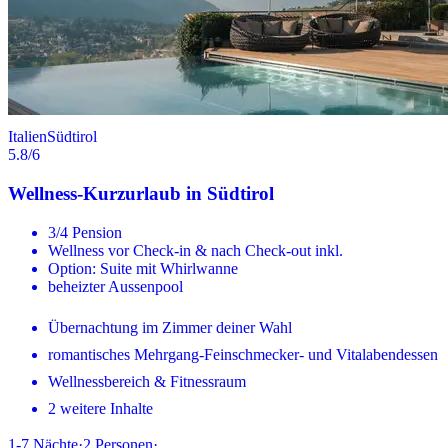
Italien
Südtirol
5.8
/6
Wellness-Kurzurlaub in Südtirol
3/4 Pension
Wellness vor Check-in & nach Check-out inkl.
Option: Suite mit Whirlwanne
beheizter Aussenpool
Übernachtung im Zimmer deiner Wahl
romantisches Mehrgang-Feinschmecker- und Vitalabendessen
Wellnessbereich & Fitnessraum
2 weitere Inhalte
1-7
Nächte
·
2
Personen
·