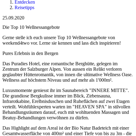
Entdecken
Reisetipps
25.09.2020
Die Top 10 Wellnessangebote
Gerne stelle ich euch unsere Top 10 Wellnessangebote von
weekend4two vor. Lerne sie kennen und lass dich inspirieren!
Pures Erlebnis in den Bergen
Das Puradies Hotel, eine romantische Berghütte, gelegen im
Zentrum der Salzburger Alpen. Von aussen ein Relikt verloren
geglaubter Hüttenromantik, von innen die ultimative Wellness Oase.
Wellness auf höchstem Niveau und auf mehr als 1'000m².
Luxusmomente geniesst ihr im Saunabereich "INNERE MITTE".
Die grandiose Bergkulisse immer im Blick, Zirbensauna,
Infrarotkabine, Erelbnisduschen und Ruheflächen auf zwei Etagen
verteilt. Wohfühlexperten warten im "HEAVEN SPA" in stilvollen
Behandlungsräumen darauf, euch mit wohltuenden Massagen und
Beatuy-Behandlungen verwöhnen zu dürfen.
Das Highlight auf dem Areal ist der Bio Natur Badeteich mit einer
Gesamtwasserfläche von 400m² und einer Tiefe von bis zu 3m - die