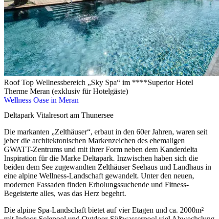
Roof Top Wellnessbereich „Sky Spa“ im ****Superior Hotel
Therme Meran (exklusiv für Hotelgäste)
Wellness Oase in Meran
Deltapark Vitalresort am Thunersee
Die markanten „Zelthäuser“, erbaut in den 60er Jahren, waren seit
jeher die architektonischen Markenzeichen des ehemaligen
GWATT-Zentrums und mit ihrer Form neben dem Kanderdelta
Inspiration für die Marke Deltapark. Inzwischen haben sich die
beiden dem See zugewandten Zelthäuser Seehaus und Landhaus in
eine alpine Wellness-Landschaft gewandelt. Unter den neuen,
modernen Fassaden finden Erholungssuchende und Fitness-
Begeisterte alles, was das Herz begehrt.
Die alpine Spa-Landschaft bietet auf vier Etagen und ca. 2000m²
mit Indoor-Solepool und Outdoor-Süßwasserpool viel Abwechslung