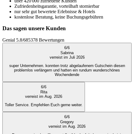
über 420'000 zufriedene Kunden
Zufriedenheitsgarantie, vorteilhaft stornierbar
nur sehr gut bewertete Erlebnisse & Hotels
kostenlose Beratung, keine Buchungsgebühren
Das sagen unsere Kunden
Genial
5.8
/
6
85378
Bewertungen
6
/
6
Sabrina
verreist im Juli 2026
super Unternehmen. konnten trotz abgelaufenem Gutschein diesen
problemlos verlängern und hatten ein rundum wunderschönes
Wochendende
6
/
6
Rita
verreist im Aug. 2026
Toller Service. Empfehlen Euch gerne weiter.
6
/
6
Gregory
verreist im Aug. 2026