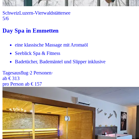
Schweiz
Luzern-Vierwaldstättersee
5
/6
Day Spa in Emmetten
eine klassische Massage mit Aromaöl
Seeblick Spa & Fitness
Badetücher, Bademäntel und Slipper inklusive
Tagesausflug
·
2
Personen
·
ab
€ 313
pro Person ab € 157