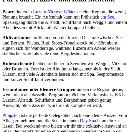
Paare
finden in
Luzern-Vierwaldstättersee
eine Region, die wenig
Planung braucht. Ein Aufenthalt kann mit Frühstück
am See
,
Spaziergang durch die Altstadt, Schifffahrt nach Weggis und einem
Abendessen mit Blick aufs Wasser kompakt bleiben.
Aktivurlauber
profitieren von der kurzen Distanz zwischen See
und Bergen. Pilatus, Rigi, Stoos-Fronalpstock oder Sörenberg
eignen sich für Wandertage, während Luzern am Abend wieder
städtischer wirkt als viele reine Bergdestinationen.
Ruhesuchende
bleiben oft lieber in Seeorten wie Weggis, Vitznau
oder Brunnen. Dort ist der Rhythmus langsamer als in der Stadt
Luzern, und viele Aufenthalte lassen sich mit Spa, Seepromenade
und kurzer Schifffahrt verbinden.
Freundinnen oder kleinere Gruppen
nutzen die Region gerne,
wenn nicht alle dasselbe Programm möchten. Verkehrshaus, KKL
Luzern, Altstadt, Schifffahrt und Bergbahnen geben genug
Auswahl, ohne dass der Kurzurlaub kompliziert wird.
Pfingsten
ist die perfekte Gelegenheit, sich eine kleine Auszeit vom
Alltag zu nehmen und die Seele in einem
Day Spa
baumeln zu
lassen. Bei weekend4two bieten wir dir eine exklusive Auswahl an
Spas, die perfekt für einen entspannenden Feiertag im Spa in der