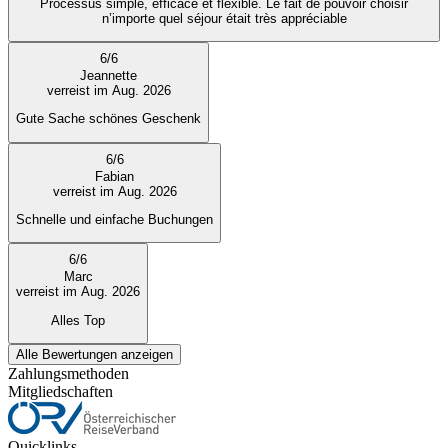
Processus simple, efficace et flexible. Le fait de pouvoir choisir
n’importe quel séjour était très appréciable
6
/
6
Jeannette
verreist im Aug. 2026
Gute Sache schönes Geschenk
6
/
6
Fabian
verreist im Aug. 2026
Schnelle und einfache Buchungen
6
/
6
Marc
verreist im Aug. 2026
Alles Top
Alle Bewertungen anzeigen
Zahlungsmethoden
Mitgliedschaften
Quicklinks