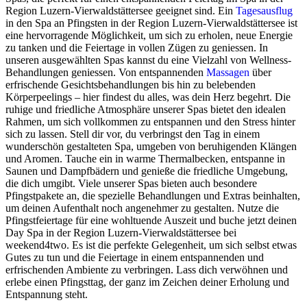
Region Luzern-Vierwaldstättersee geeignet sind. Ein
Tagesausflug
in den Spa an Pfingsten in der Region Luzern-Vierwaldstättersee ist
eine hervorragende Möglichkeit, um sich zu erholen, neue Energie
zu tanken und die Feiertage in vollen Zügen zu geniessen. In
unseren ausgewählten Spas kannst du eine Vielzahl von Wellness-
Behandlungen geniessen. Von entspannenden
Massagen
über
erfrischende Gesichtsbehandlungen bis hin zu belebenden
Körperpeelings – hier findest du alles, was dein Herz begehrt. Die
ruhige und friedliche Atmosphäre unserer Spas bietet den idealen
Rahmen, um sich vollkommen zu entspannen und den Stress hinter
sich zu lassen. Stell dir vor, du verbringst den Tag in einem
wunderschön gestalteten Spa, umgeben von beruhigenden Klängen
und Aromen. Tauche ein in warme Thermalbecken, entspanne in
Saunen und Dampfbädern und genieße die friedliche Umgebung,
die dich umgibt. Viele unserer Spas bieten auch besondere
Pfingstpakete an, die spezielle Behandlungen und Extras beinhalten,
um deinen Aufenthalt noch angenehmer zu gestalten. Nutze die
Pfingstfeiertage für eine wohltuende Auszeit und buche jetzt deinen
Day Spa in der Region Luzern-Vierwaldstättersee bei
weekend4two. Es ist die perfekte Gelegenheit, um sich selbst etwas
Gutes zu tun und die Feiertage in einem entspannenden und
erfrischenden Ambiente zu verbringen. Lass dich verwöhnen und
erlebe einen Pfingsttag, der ganz im Zeichen deiner Erholung und
Entspannung steht.