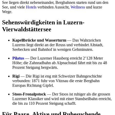
See liegen direkt nebeneinander, Bergbahnen starten rund um den
See, und viele
Hotels
verbinden Aussicht,
Wellness
und kurze
Wege.
Sehenswürdigkeiten in Luzern-
Vierwaldstättersee
Kapellbrücke und Wasserturm
— Das Wahrzeichen
Luzerns liegt direkt an der Reuss und verbindet Altstadt,
Seebecken und Bahnhof in wenigen Gehminuten.
Pilatus
— Der Luzerner Hausberg erreicht 2’128 Meter
Höhe; die Zahnradbahn ab Alpnachstad fährt mit bis zu 48
Prozent Steigung bergwärts.
Rigi
— Die Rigi ist eng mit Schweizer Bahngeschichte
verbunden: 1871 fuhr von Vitznau die erste Bergbahn
Europas Richtung Gipfel.
Stoos-Fronalpstock
— Der Stoos ist ruhiger als die grossen
Luzerner Klassiker und wird mit einer Standseilbahn erreicht,
die bis zu 110 Prozent Steigung schafft.
Für Paare, Aktive und Ruhesuchende