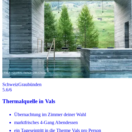
Schweiz
Graubünden
5.6
/6
Thermalquelle in Vals
Übernachtung im Zimmer deiner Wahl
marktfrisches 4-Gang Abendessen
ein Tageseintritt in die Therme Vals pro Person