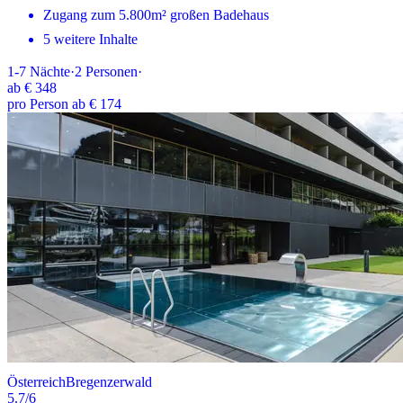
Zugang zum 5.800m² großen Badehaus
5 weitere Inhalte
1-7
Nächte
·
2
Personen
·
ab
€ 348
pro Person ab € 174
Österreich
Bregenzerwald
5.7
/6