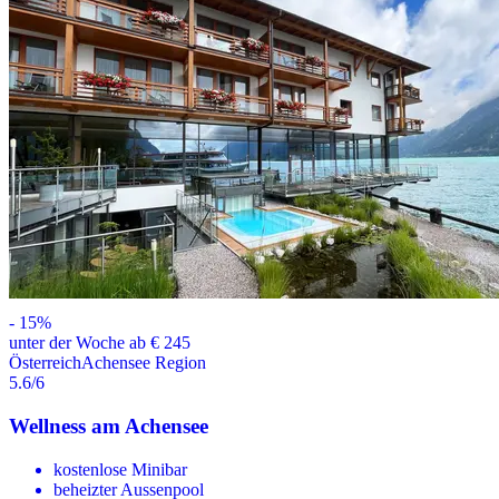
-
15
%
unter der Woche ab € 245
Österreich
Achensee Region
5.6
/6
Wellness am Achensee
kostenlose Minibar
beheizter Aussenpool