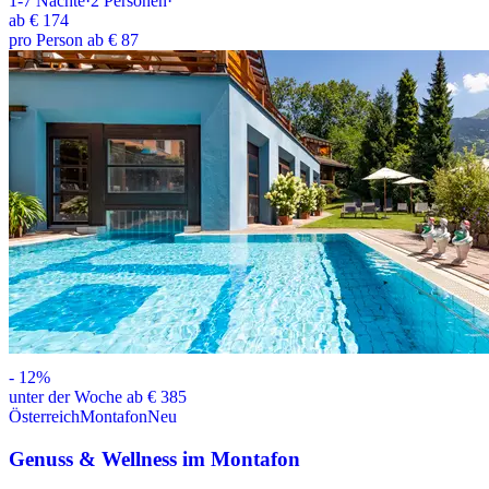
1-7
Nächte
·
2
Personen
·
ab
€ 174
pro Person ab € 87
-
12
%
unter der Woche ab € 385
Österreich
Montafon
Neu
Genuss & Wellness im Montafon