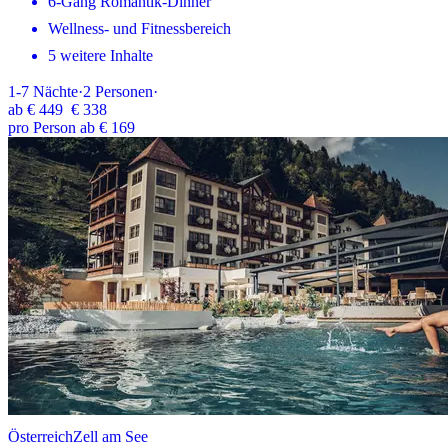
6-Gang Romantik-Dinner
Wellness- und Fitnessbereich
5 weitere Inhalte
1-7
Nächte
·
2
Personen
·
ab
€ 449
€ 338
pro Person ab € 169
Österreich
Zell am See