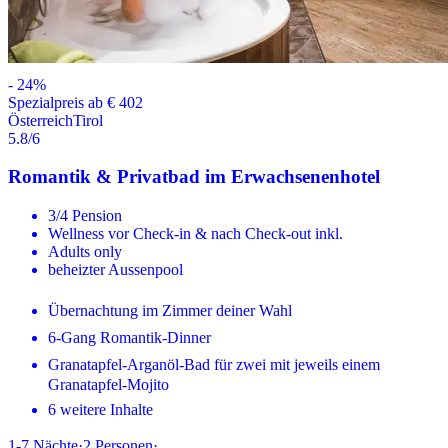
-
24
%
Spezialpreis ab € 402
Österreich
Tirol
5.8
/6
Romantik & Privatbad im Erwachsenenhotel
3/4 Pension
Wellness vor Check-in & nach Check-out inkl.
Adults only
beheizter Aussenpool
Übernachtung im Zimmer deiner Wahl
6-Gang Romantik-Dinner
Granatapfel-Arganöl-Bad für zwei mit jeweils einem
Granatapfel-Mojito
6 weitere Inhalte
1-7
Nächte
·
2
Personen
·