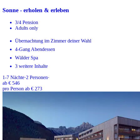
Sonne - erholen & erleben
3/4 Pension
Adults only
Übernachtung im Zimmer deiner Wahl
4-Gang Abendessen
Wälder Spa
3 weitere Inhalte
1-7
Nächte
·
2
Personen
·
ab
€ 546
pro Person ab € 273