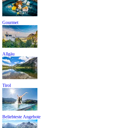
Gourmet
Allgäu
Tirol
Beliebteste Angebote