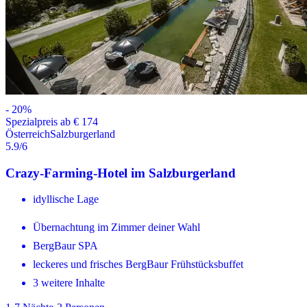
-
20
%
Spezialpreis ab € 174
Österreich
Salzburgerland
5.9
/6
Crazy-Farming-Hotel im Salzburgerland
idyllische Lage
Übernachtung im Zimmer deiner Wahl
BergBaur SPA
leckeres und frisches BergBaur Frühstücksbuffet
3 weitere Inhalte