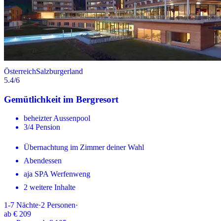
Österreich
Salzburgerland
5.4
/6
Gemütlichkeit im Bergresort
beheizter Aussenpool
3/4 Pension
Übernachtung im Zimmer deiner Wahl
Abendessen
aja SPA Werfenweng
2 weitere Inhalte
1-7
Nächte
·
2
Personen
·
ab
€ 209