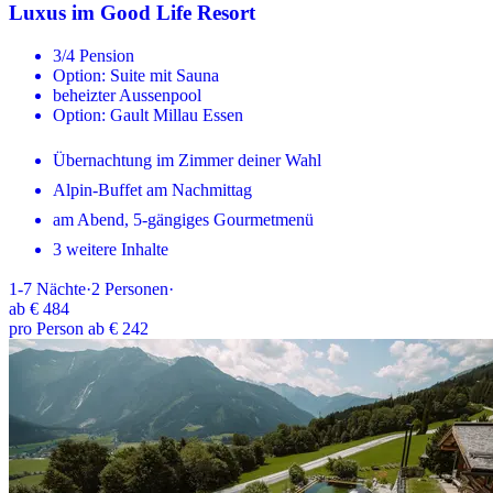
Luxus im Good Life Resort
3/4 Pension
Option: Suite mit Sauna
beheizter Aussenpool
Option: Gault Millau Essen
Übernachtung im Zimmer deiner Wahl
Alpin-Buffet am Nachmittag
am Abend, 5-gängiges Gourmetmenü
3 weitere Inhalte
1-7
Nächte
·
2
Personen
·
ab
€ 484
pro Person ab € 242