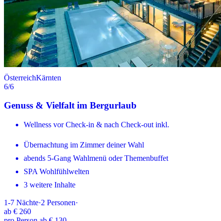
Österreich
Kärnten
6
/6
Genuss & Vielfalt im Bergurlaub
Wellness vor Check-in & nach Check-out inkl.
Übernachtung im Zimmer deiner Wahl
abends 5-Gang Wahlmenü oder Themenbuffet
SPA Wohlfühlwelten
3 weitere Inhalte
1-7
Nächte
·
2
Personen
·
ab
€ 260
pro Person ab € 130