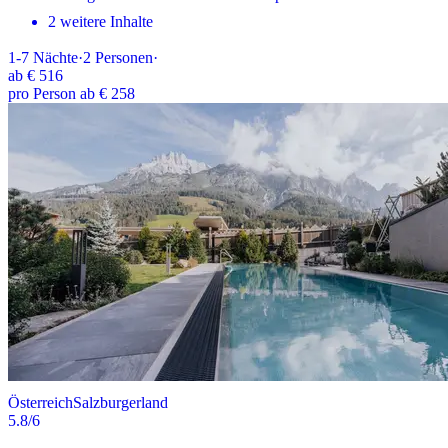
2 weitere Inhalte
1-7
Nächte
·
2
Personen
·
ab
€ 516
pro Person ab € 258
Österreich
Salzburgerland
5.8
/6