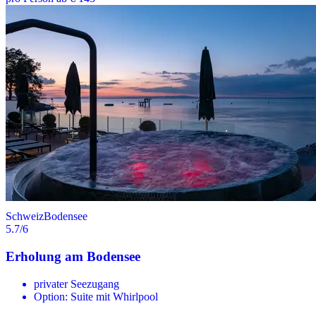
Schweiz
Bodensee
5.7
/6
Erholung am Bodensee
privater Seezugang
Option: Suite mit Whirlpool