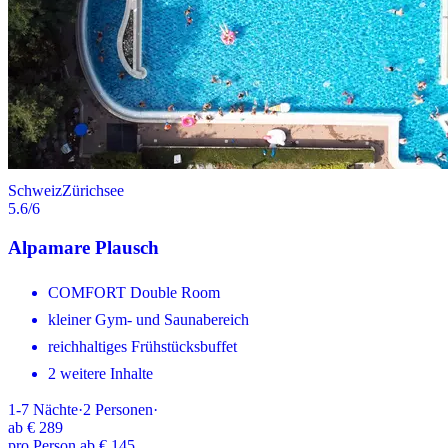
Schweiz
Zürichsee
5.6
/6
Alpamare Plausch
COMFORT Double Room
kleiner Gym- und Saunabereich
reichhaltiges Frühstücksbuffet
2 weitere Inhalte
1-7
Nächte
·
2
Personen
·
ab
€ 289
pro Person ab € 145