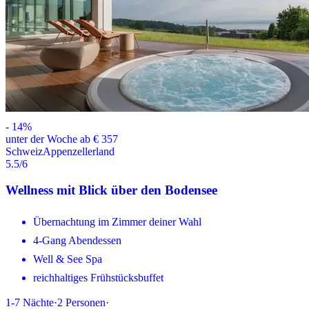
-
14
%
unter der Woche ab € 357
Schweiz
Appenzellerland
5.5
/6
Wellness mit Blick über den Bodensee
Übernachtung im Zimmer deiner Wahl
4-Gang Abendessen
Well & See Spa
reichhaltiges Frühstücksbuffet
1-7
Nächte
·
2
Personen
·