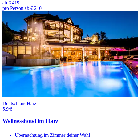
ab
€ 419
pro Person ab € 210
Deutschland
Harz
5.9
/6
Wellnesshotel im Harz
Übernachtung im Zimmer deiner Wahl