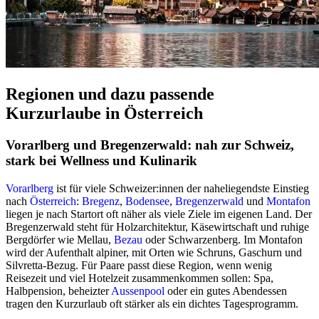
Regionen und dazu passende
Kurzurlaube in Österreich
Vorarlberg und Bregenzerwald: nah zur Schweiz,
stark bei Wellness und Kulinarik
Vorarlberg
ist für viele Schweizer:innen der naheliegendste Einstieg
nach
Österreich
:
Bregenz
,
Bodensee
,
Bregenzerwald
und
Montafon
liegen je nach Startort oft näher als viele Ziele im eigenen Land. Der
Bregenzerwald steht für Holzarchitektur, Käsewirtschaft und ruhige
Bergdörfer wie Mellau,
Bezau
oder Schwarzenberg. Im Montafon
wird der Aufenthalt alpiner, mit Orten wie Schruns, Gaschurn und
Silvretta-Bezug. Für Paare passt diese Region, wenn wenig
Reisezeit und viel Hotelzeit zusammenkommen sollen: Spa,
Halbpension, beheizter
Aussenpool
oder ein gutes Abendessen
tragen den Kurzurlaub oft stärker als ein dichtes Tagesprogramm.