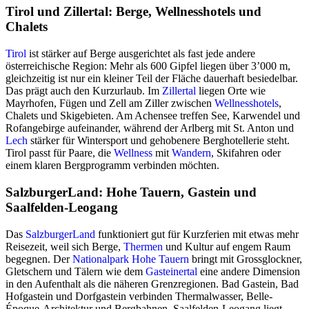
Tirol und Zillertal: Berge, Wellnesshotels und
Chalets
Tirol
ist stärker auf Berge ausgerichtet als fast jede andere
österreichische Region: Mehr als 600 Gipfel liegen über 3’000 m,
gleichzeitig ist nur ein kleiner Teil der Fläche dauerhaft besiedelbar.
Das prägt auch den Kurzurlaub. Im
Zillertal
liegen Orte wie
Mayrhofen, Fügen und Zell am Ziller zwischen
Wellnesshotels
,
Chalets und Skigebieten. Am Achensee treffen See, Karwendel und
Rofangebirge aufeinander, während der Arlberg mit St. Anton und
Lech
stärker für Wintersport und gehobenere Berghotellerie steht.
Tirol passt für Paare, die
Wellness
mit
Wandern
, Skifahren oder
einem klaren Bergprogramm verbinden möchten.
SalzburgerLand: Hohe Tauern, Gastein und
Saalfelden-Leogang
Das
SalzburgerLand
funktioniert gut für Kurzferien mit etwas mehr
Reisezeit, weil sich Berge,
Thermen
und Kultur auf engem Raum
begegnen. Der
Nationalpark Hohe Tauern
bringt mit Grossglockner,
Gletschern und Tälern wie dem
Gasteinertal
eine andere Dimension
in den Aufenthalt als die näheren Grenzregionen. Bad Gastein, Bad
Hofgastein und Dorfgastein verbinden Thermalwasser, Belle-
Époque-Architektur und Bergbahnen. Saalfelden-Leogang liegt