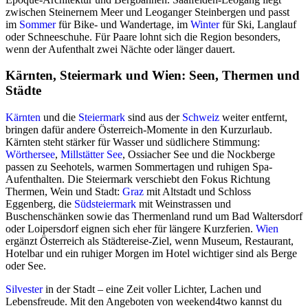
zwischen Steinernem Meer und Leoganger Steinbergen und passt
im
Sommer
für Bike- und Wandertage, im
Winter
für Ski, Langlauf
oder Schneeschuhe. Für Paare lohnt sich die Region besonders,
wenn der Aufenthalt zwei Nächte oder länger dauert.
Kärnten, Steiermark und Wien: Seen, Thermen und
Städte
Kärnten
und die
Steiermark
sind aus der
Schweiz
weiter entfernt,
bringen dafür andere Österreich-Momente in den Kurzurlaub.
Kärnten steht stärker für Wasser und südlichere Stimmung:
Wörthersee
,
Millstätter See
, Ossiacher See und die Nockberge
passen zu Seehotels, warmen Sommertagen und ruhigen Spa-
Aufenthalten. Die Steiermark verschiebt den Fokus Richtung
Thermen, Wein und Stadt:
Graz
mit Altstadt und Schloss
Eggenberg, die
Südsteiermark
mit Weinstrassen und
Buschenschänken sowie das Thermenland rund um Bad Waltersdorf
oder Loipersdorf eignen sich eher für längere Kurzferien.
Wien
ergänzt Österreich als Städtereise-Ziel, wenn Museum, Restaurant,
Hotelbar und ein ruhiger Morgen im Hotel wichtiger sind als Berge
oder See.
Silvester
in der Stadt – eine Zeit voller Lichter, Lachen und
Lebensfreude. Mit den Angeboten von weekend4two kannst du