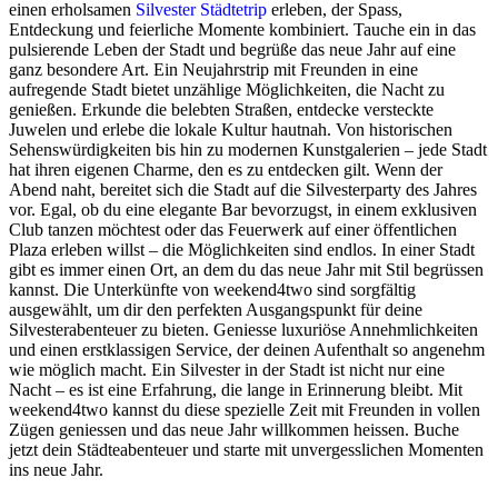
einen erholsamen
Silvester Städtetrip
erleben, der Spass,
Entdeckung und feierliche Momente kombiniert. Tauche ein in das
pulsierende Leben der Stadt und begrüße das neue Jahr auf eine
ganz besondere Art. Ein Neujahrstrip mit Freunden in eine
aufregende Stadt bietet unzählige Möglichkeiten, die Nacht zu
genießen. Erkunde die belebten Straßen, entdecke versteckte
Juwelen und erlebe die lokale Kultur hautnah. Von historischen
Sehenswürdigkeiten bis hin zu modernen Kunstgalerien – jede Stadt
hat ihren eigenen Charme, den es zu entdecken gilt. Wenn der
Abend naht, bereitet sich die Stadt auf die Silvesterparty des Jahres
vor. Egal, ob du eine elegante Bar bevorzugst, in einem exklusiven
Club tanzen möchtest oder das Feuerwerk auf einer öffentlichen
Plaza erleben willst – die Möglichkeiten sind endlos. In einer Stadt
gibt es immer einen Ort, an dem du das neue Jahr mit Stil begrüssen
kannst. Die Unterkünfte von weekend4two sind sorgfältig
ausgewählt, um dir den perfekten Ausgangspunkt für deine
Silvesterabenteuer zu bieten. Geniesse luxuriöse Annehmlichkeiten
und einen erstklassigen Service, der deinen Aufenthalt so angenehm
wie möglich macht. Ein Silvester in der Stadt ist nicht nur eine
Nacht – es ist eine Erfahrung, die lange in Erinnerung bleibt. Mit
weekend4two kannst du diese spezielle Zeit mit Freunden in vollen
Zügen geniessen und das neue Jahr willkommen heissen. Buche
jetzt dein Städteabenteuer und starte mit unvergesslichen Momenten
ins neue Jahr.