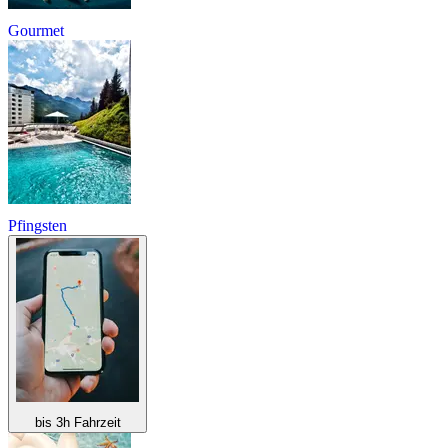
Gourmet
Pfingsten
bis 3h Fahrzeit