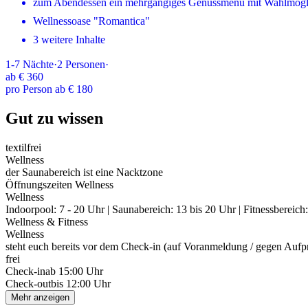
zum Abendessen ein mehrgängiges Genussmenü mit Wahlmögl
Wellnessoase "Romantica"
3 weitere Inhalte
1-7
Nächte
·
2
Personen
·
ab
€ 360
pro Person ab € 180
Gut zu wissen
textilfrei
Wellness
der Saunabereich ist eine Nacktzone
Öffnungszeiten Wellness
Wellness
Indoorpool: 7 - 20 Uhr | Saunabereich: 13 bis 20 Uhr | Fitnessbereich
Wellness & Fitness
Wellness
steht euch bereits vor dem Check-in (auf Voranmeldung / gegen Au
frei
Check-in
ab 15:00 Uhr
Check-out
bis 12:00 Uhr
Mehr anzeigen