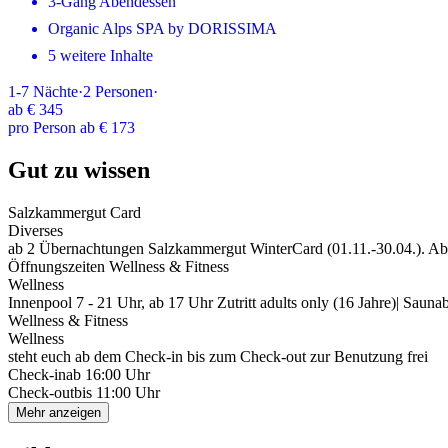
3-Gang Abendessen
Organic Alps SPA by DORISSIMA
5 weitere Inhalte
1-7
Nächte
·
2
Personen
·
ab
€ 345
pro Person ab € 173
Gut zu wissen
Salzkammergut Card
Diverses
ab 2 Übernachtungen Salzkammergut WinterCard (01.11.-30.04.). A
Öffnungszeiten Wellness & Fitness
Wellness
Innenpool 7 - 21 Uhr, ab 17 Uhr Zutritt adults only (16 Jahre)| Saunab
Wellness & Fitness
Wellness
steht euch ab dem Check-in bis zum Check-out zur Benutzung frei
Check-in
ab 16:00 Uhr
Check-out
bis 11:00 Uhr
Mehr anzeigen