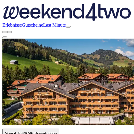
Erlebnisse
Gutscheine
Last Minute
Genial
5.6
/6
746 Bewertungen