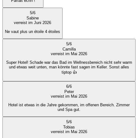
Parfait écrin !
5
/
6
Sabine
verreist im Juni 2026
Ne vaut plus un étoile 4 étoiles
5
/
6
Camilla
verreist im Mai 2026
Super Hotel! Schade war das Bad im Wellnessbereich nicht sehr warm
und etwas weit unten, man könnte fast sagen im Keller. Sonst alles
tiptop 👍
6
/
6
Peter
verreist im Mai 2026
Hotel ist etwas in die Jahre gekommen, im offenen Bereich. Zimmer
und Spa gut.
5
/
6
Tobias
verreist im Mai 2026