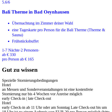
5.6
/6
Bali Therme in Bad Oeynhausen
Übernachtung im Zimmer deiner Wahl
eine Tageskarte pro Person für die Bali Therme (Therme &
Sauna)
Frühstücksbuffet
1-7
Nächte
·
2
Personen
·
ab
€ 330
pro Person ab € 165
Gut zu wissen
Spezielle Stornierungsbedingungen
Hotel
an Messen und Sonderveranstaltungen ist eine kostenfreie
Stornierung nur bis 4 Wochen vor Anreise möglich
early Check-in | late Check-out
Hotel
early Check-in ab 11 Uhr oder am Sonntag Late Check-out bis um
18 Uhr ist zu einem Aufpreis von EUR 20 pro Person möglich (bitte