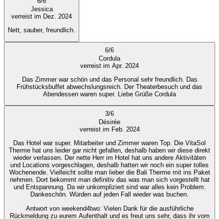
6
/
6
Jessica
verreist im Dez. 2024
Nett, sauber, freundlich.
6
/
6
Cordula
verreist im Apr. 2024
Das Zimmer war schön und das Personal sehr freundlich. Das
Frühstücksbuffet abwechslungsreich. Der Theaterbesuch und das
Abendessen waren super. Liebe Grüße Cordula
3
/
6
Désirée
verreist im Feb. 2024
Das Hotel war super. Mitarbeiter und Zimmer waren Top. Die VitaSol
Therme hat uns leider gar nicht gefallen, deshalb haben wir diese direkt
wieder verlassen. Der nette Herr im Hotel hat uns andere Aktivitäten
und Locations vorgeschlagen, deshalb hatten wir noch ein super tolles
Wochenende. Vielleicht sollte man lieber die Bali Therme mit ins Paket
nehmen. Dort bekommt man definitiv das was man sich vorgestellt hat
und Entspannung. Da wir unkompliziert sind war alles kein Problem.
Dankeschön. Würden auf jeden Fall wieder was buchen.
Antwort von weekend4two
: Vielen Dank für die ausführliche
Rückmeldung zu eurem Aufenthalt und es freut uns sehr, dass ihr vom