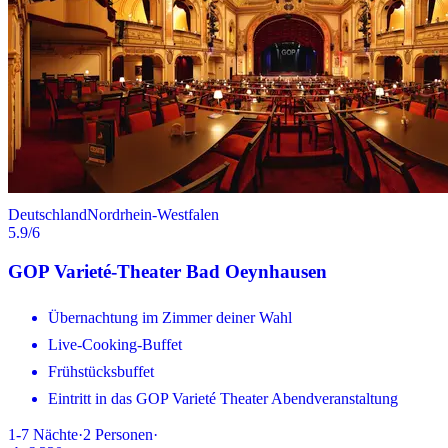
Deutschland
Nordrhein-Westfalen
5.9
/6
GOP Varieté-Theater Bad Oeynhausen
Übernachtung im Zimmer deiner Wahl
Live-Cooking-Buffet
Frühstücksbuffet
Eintritt in das GOP Varieté Theater Abendveranstaltung
1-7
Nächte
·
2
Personen
·