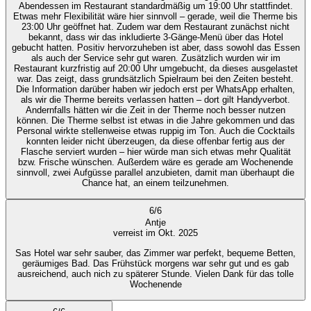
Abendessen im Restaurant standardmäßig um 19:00 Uhr stattfindet.
Etwas mehr Flexibilität wäre hier sinnvoll – gerade, weil die Therme bis
23:00 Uhr geöffnet hat. Zudem war dem Restaurant zunächst nicht
bekannt, dass wir das inkludierte 3-Gänge-Menü über das Hotel
gebucht hatten. Positiv hervorzuheben ist aber, dass sowohl das Essen
als auch der Service sehr gut waren. Zusätzlich wurden wir im
Restaurant kurzfristig auf 20:00 Uhr umgebucht, da dieses ausgelastet
war. Das zeigt, dass grundsätzlich Spielraum bei den Zeiten besteht.
Die Information darüber haben wir jedoch erst per WhatsApp erhalten,
als wir die Therme bereits verlassen hatten – dort gilt Handyverbot.
Andernfalls hätten wir die Zeit in der Therme noch besser nutzen
können. Die Therme selbst ist etwas in die Jahre gekommen und das
Personal wirkte stellenweise etwas ruppig im Ton. Auch die Cocktails
konnten leider nicht überzeugen, da diese offenbar fertig aus der
Flasche serviert wurden – hier würde man sich etwas mehr Qualität
bzw. Frische wünschen. Außerdem wäre es gerade am Wochenende
sinnvoll, zwei Aufgüsse parallel anzubieten, damit man überhaupt die
Chance hat, an einem teilzunehmen.
6
/
6
Antje
verreist im Okt. 2025
Sas Hotel war sehr sauber, das Zimmer war perfekt, bequeme Betten,
geräumiges Bad. Das Frühstück morgens war sehr gut und es gab
ausreichend, auch nich zu späterer Stunde. Vielen Dank für das tolle
Wochenende