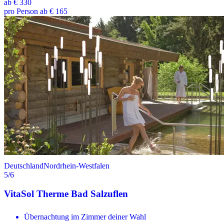
ab
€ 330
pro Person ab € 165
Deutschland
Nordrhein-Westfalen
5
/6
VitaSol Therme Bad Salzuflen
Übernachtung im Zimmer deiner Wahl