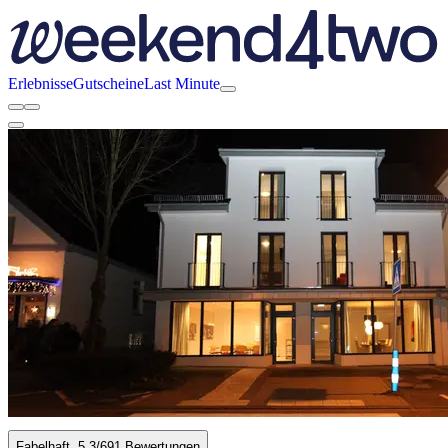
Erlebnisse
Gutscheine
Last Minute
Fabelhaft
5.3
/6
91 Bewertungen