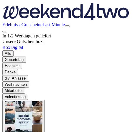
Erlebnisse
Gutscheine
Last Minute
In 1-2 Werktagen geliefert
Unsere
Gutscheinbox
Box
Digital
Alle
Geburtstag
Hochzeit
Danke
div. Anlässe
Weihnachten
Mitarbeiter
Valentinstag