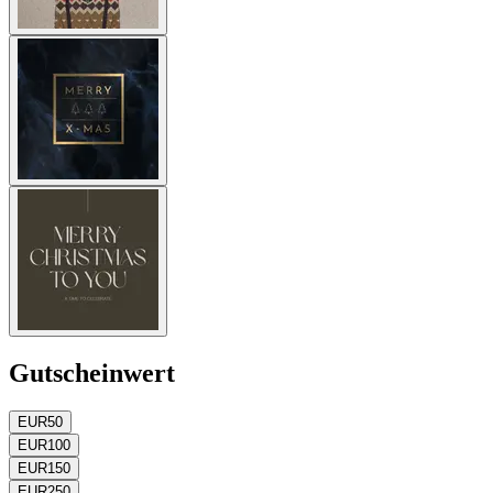
Gutscheinwert
EUR
50
EUR
100
EUR
150
EUR
250