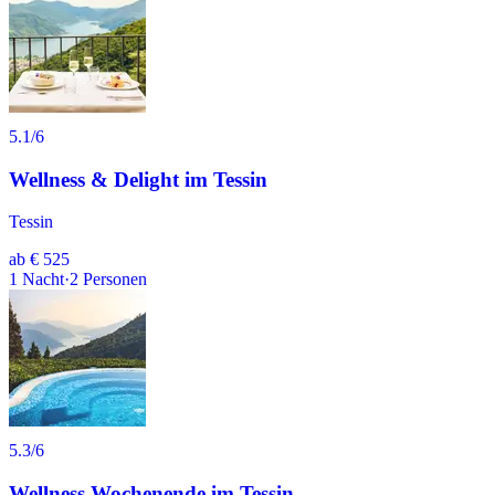
5.1
/6
Wellness & Delight im Tessin
Tessin
ab
€ 525
1
Nacht
·
2
Personen
5.3
/6
Wellness Wochenende im Tessin