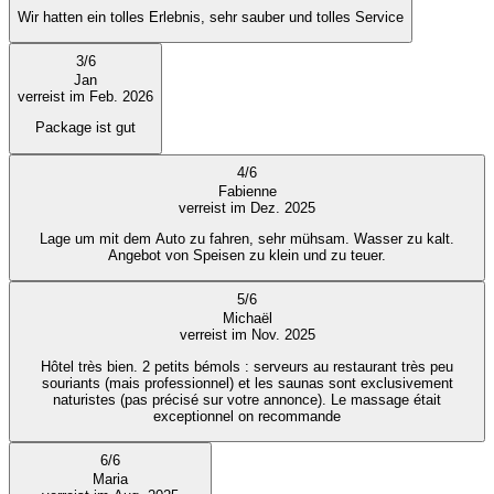
Wir hatten ein tolles Erlebnis, sehr sauber und tolles Service
3
/
6
Jan
verreist im Feb. 2026
Package ist gut
4
/
6
Fabienne
verreist im Dez. 2025
Lage um mit dem Auto zu fahren, sehr mühsam. Wasser zu kalt.
Angebot von Speisen zu klein und zu teuer.
5
/
6
Michaël
verreist im Nov. 2025
Hôtel très bien. 2 petits bémols : serveurs au restaurant très peu
souriants (mais professionnel) et les saunas sont exclusivement
naturistes (pas précisé sur votre annonce). Le massage était
exceptionnel on recommande
6
/
6
Maria