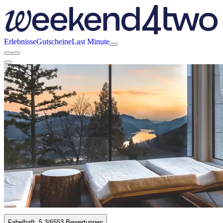
Erlebnisse
Gutscheine
Last Minute
Fabelhaft
5.3
/6
553 Bewertungen