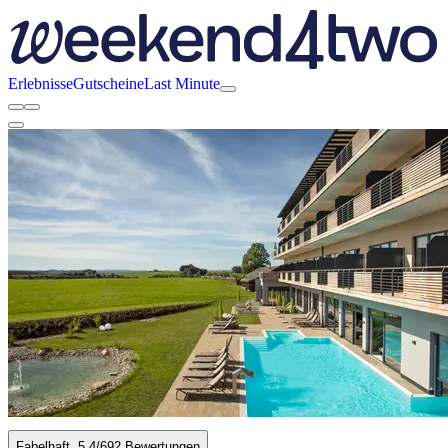
Erlebnisse
Gutscheine
Last Minute
Fabelhaft
5.4
/6
92 Bewertungen