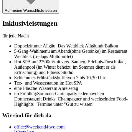
Auf meine Wunschliste setzen
Inklusivleistungen
für jede Nacht
Doppelzimmer Allgäu,
Das Weitblick Allgäu
mit Balkon
5-Gang-Wahlmenü am Abend
(ohne Getränke) im Restaurant
Weitblick (freitags Mottobuffet)
Hot SPA auf 2'500m²
mit vers. Saunen, Erlebnis-Duschpfad,
Außenpool (im Winter beheizt, im Sommer dient er als
Erfrischung) und Fitness-Studio
Schlemmer-Frühstücksbuffet
von 7 bis 10.30 Uhr
Tee-, und Wasserstation im Hot SPA
eine Flasche Wasser
am Anreisetag
im Frühling/Sommer: Gartenparty jeden zweiten
Donnerstag
mit Drinks, Champagner und wechselnden Food-
Highlights | Termine unter "Gut zu wissen"
Wir sind für dich da
office@weekend4two.com