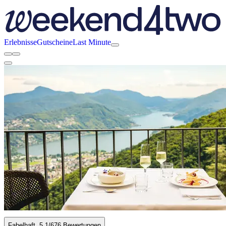
Erlebnisse
Gutscheine
Last Minute
Fabelhaft
5.1
/6
76 Bewertungen