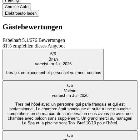
Parking
Anreise Auto
Elektroauto laden
Gästebewertungen
Fabelhaft
5.1
/
6
76
Bewertungen
81%
empfehlen dieses Angebot
6
/
6
Brian
verreist im Juli 2026
Très bel emplacement et personnel vraiment courtois
6
/
6
Valérie
verreist im Juli 2026
Très bel hôtel avec un personnel qui parle français et qui est
professionnel. La chambre était spacieuse et suite à une mauvaise
compréhension de ma part de la réservation nous avons pu avoir une
chambre avec balcon sans supplément. Un grand merci au manager!
Le Spa et la piscine sont Top. Bref 10/10 pour l’hôtel.
6
/
6