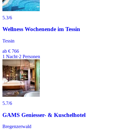
5.3
/6
Wellness Wochenende im Tessin
Tessin
ab
€ 766
1
Nacht
·
2
Personen
5.7
/6
GAMS Geniesser- & Kuschelhotel
Bregenzerwald