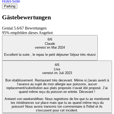
Hotel-Seite
Parking
Gästebewertungen
Genial
5.6
/
6
7
Bewertungen
95%
empfehlen dieses Angebot
6
/
6
Claude
verreist im Mai 2024
Excellent la suite , le repas le petit déjeuner Séjour très réussi
4
/
6
Lisa
verreist im Juli 2023
Bon établissement. Restaurant très decevant. Même si j'avais averti à
l’avance au sujet de mon allergie aux poissons, aucun
replacement/substitution aux plats proposés n’avait été proposé. J’ai
quand même reçu du poisson en entrée. Décevant !
Antwort von weekend4two
: Nous regrettons de lire que tu as mentionné
tes intolérances sur place mais que tu as quand même reçu du
poisson! Nous avons transmis ton commentaire à l'hôtel et ils
s'excusent pour cet incident.