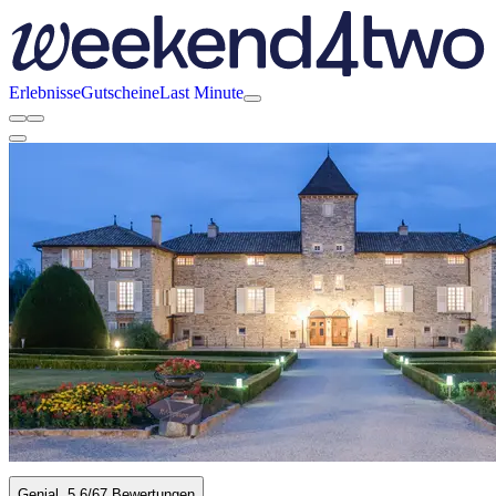
Erlebnisse
Gutscheine
Last Minute
Genial
5.6
/6
7 Bewertungen