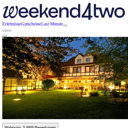
Erlebnisse
Gutscheine
Last Minute
Wahnsinn
5.9
/6
9 Bewertungen