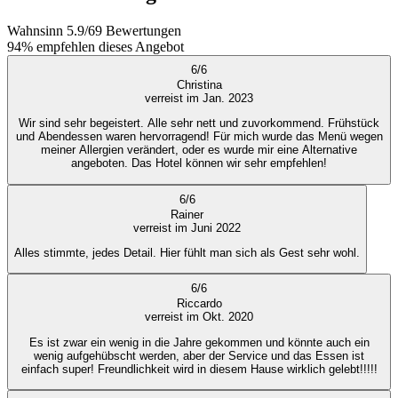
Wahnsinn
5.9
/
6
9
Bewertungen
94%
empfehlen dieses Angebot
6
/
6
Christina
verreist im Jan. 2023
Wir sind sehr begeistert. Alle sehr nett und zuvorkommend. Frühstück
und Abendessen waren hervorragend! Für mich wurde das Menü wegen
meiner Allergien verändert, oder es wurde mir eine Alternative
angeboten. Das Hotel können wir sehr empfehlen!
6
/
6
Rainer
verreist im Juni 2022
Alles stimmte, jedes Detail. Hier fühlt man sich als Gest sehr wohl.
6
/
6
Riccardo
verreist im Okt. 2020
Es ist zwar ein wenig in die Jahre gekommen und könnte auch ein
wenig aufgehübscht werden, aber der Service und das Essen ist
einfach super! Freundlichkeit wird in diesem Hause wirklich gelebt!!!!!