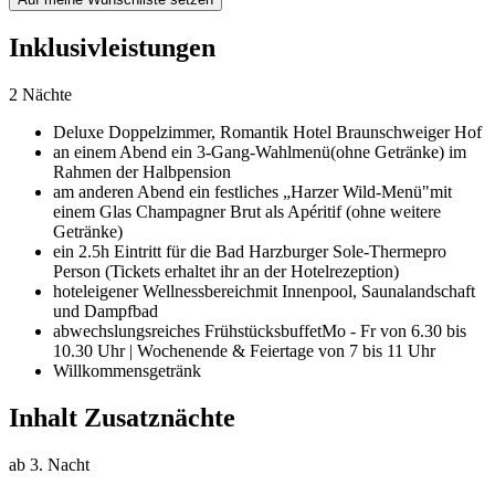
Inklusivleistungen
2 Nächte
Deluxe Doppelzimmer,
Romantik Hotel Braunschweiger Hof
an einem Abend ein 3-Gang-Wahlmenü
(ohne Getränke) im
Rahmen der Halbpension
am anderen Abend ein festliches „Harzer Wild-Menü"
mit
einem Glas Champagner Brut als Apéritif (ohne weitere
Getränke)
ein 2.5h Eintritt für die Bad Harzburger Sole-Therme
pro
Person (Tickets erhaltet ihr an der Hotelrezeption)
hoteleigener Wellnessbereich
mit Innenpool, Saunalandschaft
und Dampfbad
abwechslungsreiches Frühstücksbuffet
Mo - Fr von 6.30 bis
10.30 Uhr | Wochenende & Feiertage von 7 bis 11 Uhr
Willkommensgetränk
Inhalt Zusatznächte
ab 3. Nacht