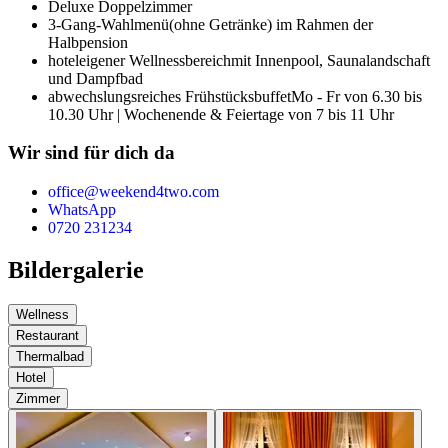
Deluxe Doppelzimmer
3-Gang-Wahlmenü
(ohne Getränke) im Rahmen der
Halbpension
hoteleigener Wellnessbereich
mit Innenpool, Saunalandschaft
und Dampfbad
abwechslungsreiches Frühstücksbuffet
Mo - Fr von 6.30 bis
10.30 Uhr | Wochenende & Feiertage von 7 bis 11 Uhr
Wir sind für dich da
office@weekend4two.com
WhatsApp
0720 231234
Bildergalerie
Wellness
Restaurant
Thermalbad
Hotel
Zimmer