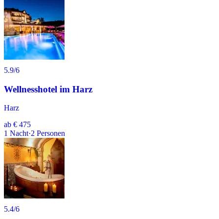
5.9
/6
Wellnesshotel im Harz
Harz
ab
€ 475
1
Nacht
·
2
Personen
5.4
/6