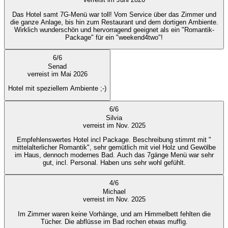
Das Hotel samt 7G-Menü war toll! Vom Service über das Zimmer und
die ganze Anlage, bis hin zum Restaurant und dem dortigen Ambiente.
Wirklich wunderschön und hervorragend geeignet als ein "Romantik-
Package" für ein "weekend4two"!
6
/
6
Senad
verreist im Mai 2026
Hotel mit speziellem Ambiente ;-)
6
/
6
Silvia
verreist im Nov. 2025
Empfehlenswertes Hotel incl Package. Beschreibung stimmt mit "
mittelalterlicher Romantik", sehr gemütlich mit viel Holz und Gewölbe
im Haus, dennoch modernes Bad. Auch das 7gänge Menü war sehr
gut, incl. Personal. Haben uns sehr wohl gefühlt.
4
/
6
Michael
verreist im Nov. 2025
Im Zimmer waren keine Vorhänge, und am Himmelbett fehlten die
Tücher. Die abflüsse im Bad rochen etwas muffig.