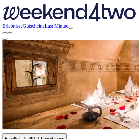
Erlebnisse
Gutscheine
Last Minute
Fabelhaft
5.5
/6
151 Bewertungen