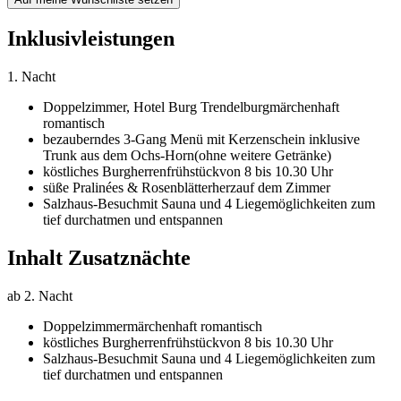
Inklusivleistungen
1. Nacht
Doppelzimmer,
Hotel Burg Trendelburg
märchenhaft
romantisch
bezauberndes 3-Gang Menü mit Kerzenschein inklusive
Trunk aus dem Ochs-Horn
(ohne weitere Getränke)
köstliches Burgherrenfrühstück
von 8 bis 10.30 Uhr
süße Pralinées & Rosenblätterherz
auf dem Zimmer
Salzhaus-Besuch
mit Sauna und 4 Liegemöglichkeiten zum
tief durchatmen und entspannen
Inhalt Zusatznächte
ab 2. Nacht
Doppelzimmer
märchenhaft romantisch
köstliches Burgherrenfrühstück
von 8 bis 10.30 Uhr
Salzhaus-Besuch
mit Sauna und 4 Liegemöglichkeiten zum
tief durchatmen und entspannen