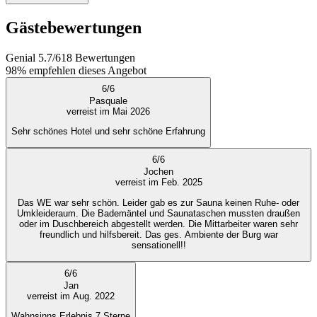
Gästebewertungen
Genial
5.7
/
6
18
Bewertungen
98%
empfehlen dieses Angebot
6
/
6
Pasquale
verreist im Mai 2026
Sehr schönes Hotel und sehr schöne Erfahrung
6
/
6
Jochen
verreist im Feb. 2025
Das WE war sehr schön. Leider gab es zur Sauna keinen Ruhe- oder
Umkleideraum. Die Bademäntel und Saunataschen mussten draußen
oder im Duschbereich abgestellt werden. Die Mittarbeiter waren sehr
freundlich und hilfsbereit. Das ges. Ambiente der Burg war
sensationell!!
6
/
6
Jan
verreist im Aug. 2022
Wahnsinns Erlebnis 7 Sterne