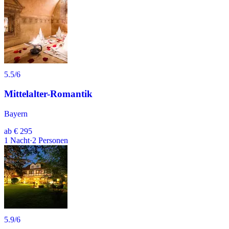
5.5
/6
Mittelalter-Romantik
Bayern
ab
€ 295
1
Nacht
·
2
Personen
5.9
/6