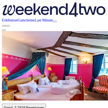
Erlebnisse
Gutscheine
Last Minute
Genial
5.7
/6
18 Bewertungen